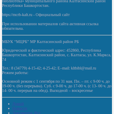
библиотека» муниципального района Калтасинский район
Республики Башкортостан.
https://mcrb-kalt.ru - Официальный сайт
При использовании материалов сайта активная ссылка
обязательна.
МБУК “МЦРБ” МР Калтасинский район РБ
Юридический и фактический адрес: 452860, Республика
Башкортостан, Калтасинский район, с. Калтасы, ул. К.Маркса,
74
Тел.: 8 (34779) 4-15-42; 4-25-42; E–mail: kltbibl@mail.ru
Режим работы:
Основной режим с 1 сентября по 31 мая. Пн. – пт. с 9-00 ч. до
19-00 ч. (без перерыва). Суб. с 9-00 ч. до 17-00 ч. (с 13- 00 ч. до
14- 00 ч. перерыв на обед). Выходной – воскресенье
Домой
Новости
Документы. Все