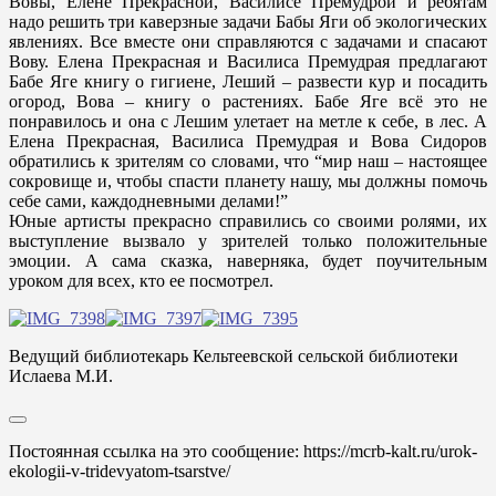
Вовы, Елене Прекрасной, Василисе Премудрой и ребятам
надо решить три каверзные задачи Бабы Яги об экологических
явлениях. Все вместе они справляются с задачами и спасают
Вову. Елена Прекрасная и Василиса Премудрая предлагают
Бабе Яге книгу о гигиене, Леший – развести кур и посадить
огород, Вова – книгу о растениях. Бабе Яге всё это не
понравилось и она с Лешим улетает на метле к себе, в лес. А
Елена Прекрасная, Василиса Премудрая и Вова Сидоров
обратились к зрителям со словами, что “мир наш – настоящее
сокровище и, чтобы спасти планету нашу, мы должны помочь
себе сами, каждодневными делами!”
Юные артисты прекрасно справились со своими ролями, их
выступление вызвало у зрителей только положительные
эмоции. А сама сказка, наверняка, будет поучительным
уроком для всех, кто ее посмотрел.
Ведущий библиотекарь Кельтеевской сельской библиотеки
Ислаева М.И.
Постоянная ссылка на это сообщение:
https://mcrb-kalt.ru/urok-
ekologii-v-tridevyatom-tsarstve/