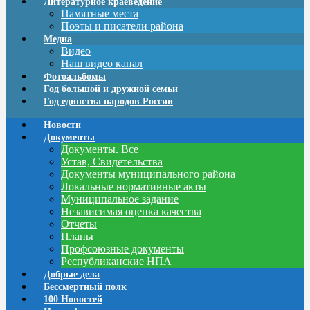
Литературное краеведение
Памятные места
Поэты и писатели района
Медиа
Видео
Наш видео канал
Фотоальбомы
Год большой и дружной семьи
Год единства народов России
Новости
Документы
Документы. Все
Устав, Свидетельства
Документы муниципального района
Локальные нормативные акты
Муниципальное задание
Независимая оценка качества
Отчеты
Планы
Профсоюзные документы
Республиканские НПА
Добрые дела
Бессмертный полк
100 Новостей