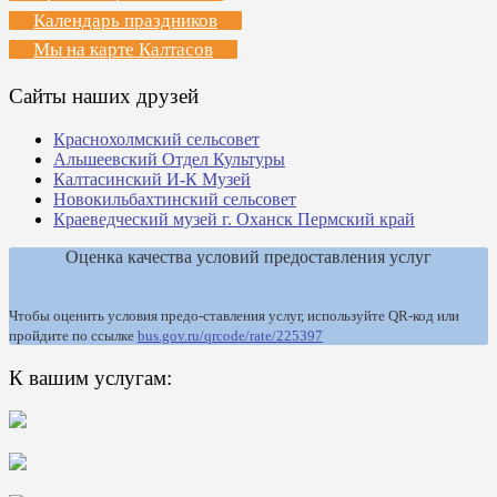
Календарь праздников
Мы на карте Калтасов
Сайты наших друзей
Краснохолмский сельсовет
Альшеевский Отдел Культуры
Калтасинский И-К Музей
Новокильбахтинский сельсовет
Краеведческий музей г. Оханск Пермский край
Оценка качества условий предоставления услуг
Чтобы оценить условия предо-ставления услуг, используйте QR-код или
пройдите по ссылке
bus.gov.ru/qrcode/rate/225397
К вашим услугам: