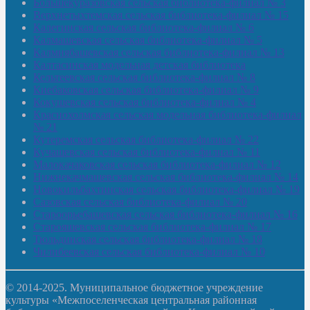
Большекуразовская сельская библиотека-филиал № 3
Верхнетыхтемская сельская библиотека-филиал № 15
Калегинская сельская библиотека-филиал № 6
Калмашевская сельская библиотека-филиал № 5
Калмиябашевская сельская библиотека-филиал № 13
Калтасинская модельная детская библиотека
Кельтеевская сельская библиотека-филиал № 8
Киебаковская сельская библиотека-филиал № 9
Кокушевская сельская библиотека-филиал № 4
Краснохолмская сельская модельная библиотека-филиал
№ 21
Кутеремская сельская библиотека-филиал № 22
Кучашевская сельская библиотека-филиал № 11
Малокачаковская сельская библиотека-филиал № 12
Нижнекачмашевская сельская библиотека-филиал № 14
Новокильбахтинская сельская библиотека-филиал № 19
Сазовская сельская библиотека-филиал № 20
Староорьебашевская сельская библиотека-филиал № 16
Старояшевская сельская библиотека-филиал № 17
Тюльдинская сельская библиотека-филиал № 18
Чилибеевская сельская библиотека-филиал № 10
© 2014-2025. Муниципальное бюджетное учреждение
культуры «Межпоселенческая центральная районная