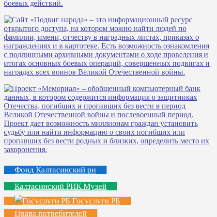
Фонд Калтасинский рн
Калтасинский РИК Музей
Госуслуги РБ
Права потребителей