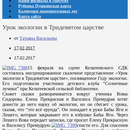
Наши филиалы в соцсетях
Рубрика Пушкинская карта
Календари знаменательных дат
Карта сайта
Урок экологии в Тридевятом царстве
от
Татьяна Васильева
17.02.2017
17.02.2017
15 февраля на сцене Кельтеевского СДК
состоялось инсценированное сказочное представление «Урок
экологии в Тридевятом царстве», посвященное Году экологии.
Его подготовили участники детского клуба “Солнечные
лучики” при Кельтеевской сельской библиотеке.
Сюжет сказки разворачивается вокруг ученика Вовы
Сидорова. Елена Прекрасная и Василиса Премудрая хотят
донести до него науку об экологии, но он сбегает с урока,
сказав, что “это всё ерунда”. Он попадает в руки Бабы Яги и
Лешего, которые закрывают его в избушке Бабы Яги. Через
Лешего Вова передает записки, где просит Елену Прекрасную
и Василису Премудрую
спасти его. Для спасения