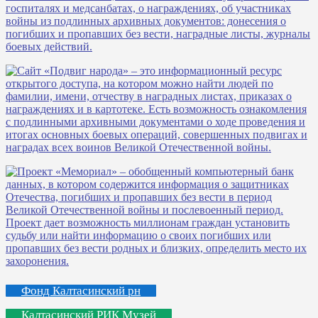
Фонд Калтасинский рн
Калтасинский РИК Музей