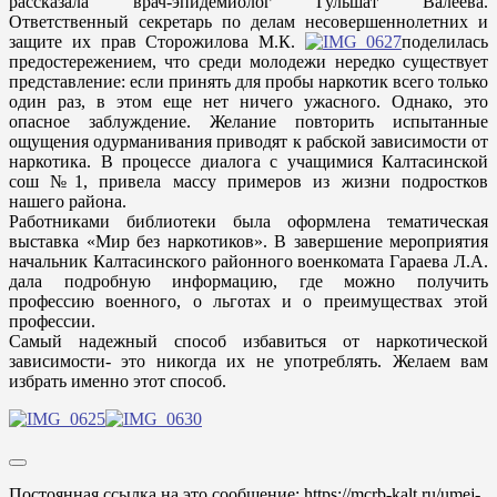
рассказала врач-эпидемиолог Гульшат Валеева.
Ответственный секретарь по делам несовершеннолетних и
защите их прав Сторожилова М.К.
поделилась
предостережением, что среди молодежи нередко существует
представление: если принять для пробы наркотик всего только
один раз, в этом еще нет ничего ужасного. Однако, это
опасное заблуждение. Желание повторить испытанные
ощущения одурманивания приводят к рабской зависимости от
наркотика. В процессе диалога с учащимися Калтасинской
сош №1, привела массу примеров из жизни подростков
нашего района.
Работниками библиотеки была оформлена тематическая
выставка «Мир без наркотиков». В завершение мероприятия
начальник Калтасинского районного военкомата Гараева Л.А.
дала подробную информацию, где можно получить
профессию военного, о льготах и о преимуществах этой
профессии.
Самый надежный способ избавиться от наркотической
зависимости- это никогда их не употреблять. Желаем вам
избрать именно этот способ.
Постоянная ссылка на это сообщение:
https://mcrb-kalt.ru/umej-