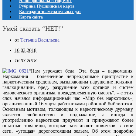
Наши филиалы в соцсетях
Рубрика Пушкинская карта
Календари знаменательных дат
Карта сайта
Умей сказать “НЕТ!”
от
Татьяна Васильева
16.03.2018
16.03.2018
“Нам угрожает беда. Эта беда – наркомания.
Наркомания – болезненное непреодолимое пристрастие к
наркотическим средствам, вызывающим нарушение психики,
галлюцинации, бред, разрушение всех органов и систем
человеческого организма, преждевременную смерть”, – с этих
слов начался информационный час «Мир без наркотиков»,
организованный 16 марта работниками районной библиотеки.
Основным мотивом, толкающим к наркотическому дурману,
является любопытство и подражание, а иногда к
употреблению наркотиков приучают и принуждают более
опытные товарищи, которые затягивают новичков в свои
сети, «угощая» дорогостоящим зельем. Об этом подробно