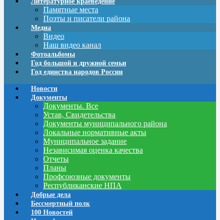
Литературное краеведение
Памятные места
Поэты и писатели района
Медиа
Видео
Наш видео канал
Фотоальбомы
Год большой и дружной семьи
Год единства народов России
Новости
Документы
Документы. Все
Устав, Свидетельства
Документы муниципального района
Локальные нормативные акты
Муниципальное задание
Независимая оценка качества
Отчеты
Планы
Профсоюзные документы
Республиканские НПА
Добрые дела
Бессмертный полк
100 Новостей