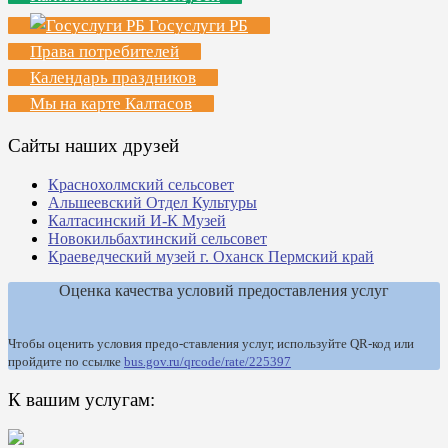
Госуслуги РБ
Права потребителей
Календарь праздников
Мы на карте Калтасов
Сайты наших друзей
Краснохолмский сельсовет
Альшеевский Отдел Культуры
Калтасинский И-К Музей
Новокильбахтинский сельсовет
Краеведческий музей г. Оханск Пермский край
Оценка качества условий предоставления услуг
Чтобы оценить условия предо-ставления услуг, используйте QR-код или
пройдите по ссылке
bus.gov.ru/qrcode/rate/225397
К вашим услугам: