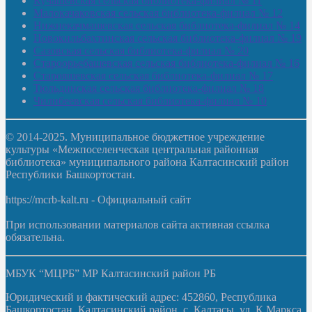
Кучашевская сельская библиотека-филиал № 11
Малокачаковская сельская библиотека-филиал № 12
Нижнекачмашевская сельская библиотека-филиал № 14
Новокильбахтинская сельская библиотека-филиал № 19
Сазовская сельская библиотека-филиал № 20
Староорьебашевская сельская библиотека-филиал № 16
Старояшевская сельская библиотека-филиал № 17
Тюльдинская сельская библиотека-филиал № 18
Чилибеевская сельская библиотека-филиал № 10
© 2014-2025. Муниципальное бюджетное учреждение
культуры «Межпоселенческая центральная районная
библиотека» муниципального района Калтасинский район
Республики Башкортостан.
https://mcrb-kalt.ru - Официальный сайт
При использовании материалов сайта активная ссылка
обязательна.
МБУК “МЦРБ” МР Калтасинский район РБ
Юридический и фактический адрес: 452860, Республика
Башкортостан, Калтасинский район, с. Калтасы, ул. К.Маркса,