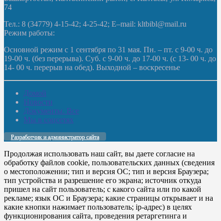
74
Тел.: 8 (34779) 4-15-42; 4-25-42; E–mail: kltbibl@mail.ru
Режим работы:
Основной режим с 1 сентября по 31 мая. Пн. – пт. с 9-00 ч. до
19-00 ч. (без перерыва). Суб. с 9-00 ч. до 17-00 ч. (с 13- 00 ч. до
14- 00 ч. перерыв на обед). Выходной – воскресенье
Домой
Новости
Документы. Все
Мы в соцсетях
Разработчик и администратор сайта
Продолжая использовать наш сайт, вы даете согласие на
обработку файлов cookie, пользовательских данных (сведения
о местоположении; тип и версия ОС; тип и версия Браузера;
тип устройства и разрешение его экрана; источник откуда
пришел на сайт пользователь; с какого сайта или по какой
рекламе; язык ОС и Браузера; какие страницы открывает и на
какие кнопки нажимает пользователь; ip-адрес) в целях
функционирования сайта, проведения ретаргетинга и