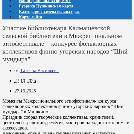
Наши филиалы в соцсетях
Рубрика Пушкинская карта
Календари знаменательных дат
Карта сайта
Участие библиотекаря Калмашевской
сельской библиотеки в Межрегиональном
этнофестивале – конкурсе фольклорных
коллективов финно-угорских народов “Ший
мундыра”
от
Татьяна Васильева
27.10.2025
27.10.2025
Моменты Межрегионального этнофестиваля- конкурса
фольклорных коллективов финно-угорских народов “Ший
мундыра” в Мишкино.
Праздник собрал творческие коллективы, хранителей,
ценителей традиций, ремёсел, мастеров народного костюма и
аксессуаров.
Красочный, яркий, очень тёплый праздник мастерства,