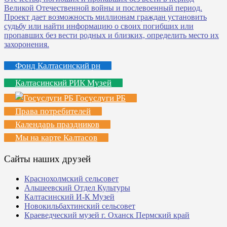
Фонд Калтасинский рн
Калтасинский РИК Музей
Госуслуги РБ
Права потребителей
Календарь праздников
Мы на карте Калтасов
Сайты наших друзей
Краснохолмский сельсовет
Альшеевский Отдел Культуры
Калтасинский И-К Музей
Новокильбахтинский сельсовет
Краеведческий музей г. Оханск Пермский край