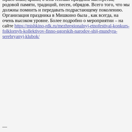
родовой памяти, традиций, песен, обрядов. Всего того, что мы
должны помнить и передавать подрастающему поколению.
Организация праздника в Мишкино была , как всегда, на
очень высоком уровне. Более подробно о мероприятии – на
сайте
https://mishkino-rdk.ru/mezhregionalnyj-etnofestival-konkurs-
folklornyh-kollektivov-finno-ugorskih-narodov-shij-mundyra-
serebryanyj-klubok/
—