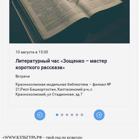
«WWW.КУЛЬТУРА.РФ – твой гид по культуре.