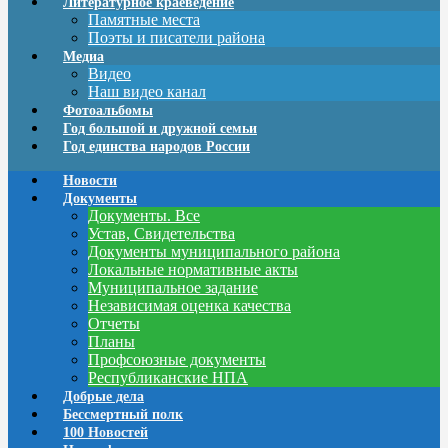
Литературное краеведение
Памятные места
Поэты и писатели района
Медиа
Видео
Наш видео канал
Фотоальбомы
Год большой и дружной семьи
Год единства народов России
Новости
Документы
Документы. Все
Устав, Свидетельства
Документы муниципального района
Локальные нормативные акты
Муниципальное задание
Независимая оценка качества
Отчеты
Планы
Профсоюзные документы
Республиканские НПА
Добрые дела
Бессмертный полк
100 Новостей