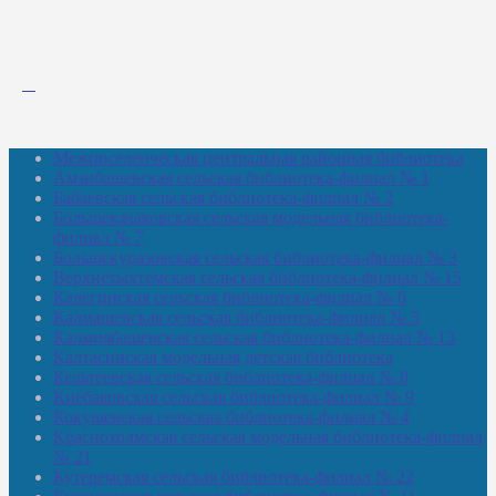
Межпоселенческая центральная районная библиотека
Амзибашевская сельская библиотека-филиал № 1
Бабаевская сельская библиотека-филиал № 2
Большекачаковская сельская модельная библиотека-
филиал № 7
Большекуразовская сельская библиотека-филиал № 3
Верхнетыхтемская сельская библиотека-филиал № 15
Калегинская сельская библиотека-филиал № 6
Калмашевская сельская библиотека-филиал № 5
Калмиябашевская сельская библиотека-филиал № 13
Калтасинская модельная детская библиотека
Кельтеевская сельская библиотека-филиал № 8
Киебаковская сельская библиотека-филиал № 9
Кокушевская сельская библиотека-филиал № 4
Краснохолмская сельская модельная библиотека-филиал
№ 21
Кутеремская сельская библиотека-филиал № 22