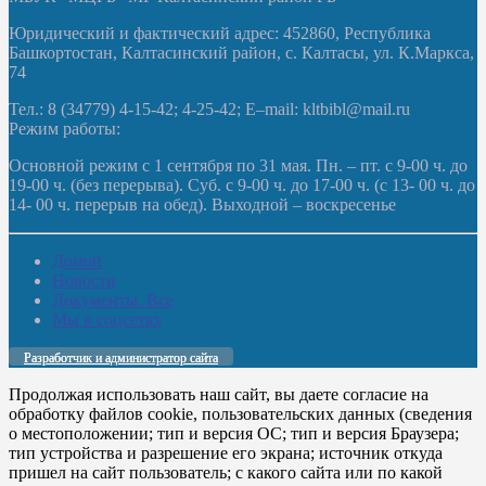
Юридический и фактический адрес: 452860, Республика
Башкортостан, Калтасинский район, с. Калтасы, ул. К.Маркса,
74
Тел.: 8 (34779) 4-15-42; 4-25-42; E–mail: kltbibl@mail.ru
Режим работы:
Основной режим с 1 сентября по 31 мая. Пн. – пт. с 9-00 ч. до
19-00 ч. (без перерыва). Суб. с 9-00 ч. до 17-00 ч. (с 13- 00 ч. до
14- 00 ч. перерыв на обед). Выходной – воскресенье
Домой
Новости
Документы. Все
Мы в соцсетях
Разработчик и администратор сайта
Продолжая использовать наш сайт, вы даете согласие на
обработку файлов cookie, пользовательских данных (сведения
о местоположении; тип и версия ОС; тип и версия Браузера;
тип устройства и разрешение его экрана; источник откуда
пришел на сайт пользователь; с какого сайта или по какой