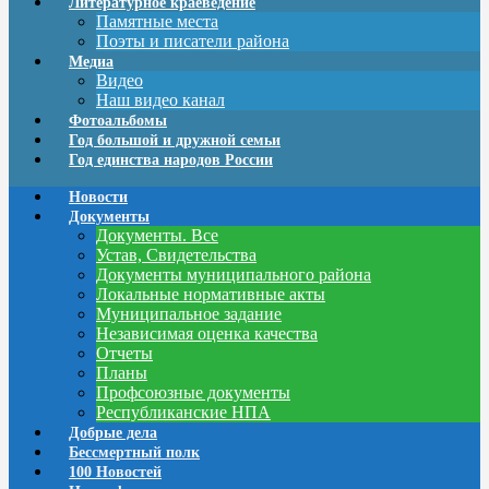
Литературное краеведение
Памятные места
Поэты и писатели района
Медиа
Видео
Наш видео канал
Фотоальбомы
Год большой и дружной семьи
Год единства народов России
Новости
Документы
Документы. Все
Устав, Свидетельства
Документы муниципального района
Локальные нормативные акты
Муниципальное задание
Независимая оценка качества
Отчеты
Планы
Профсоюзные документы
Республиканские НПА
Добрые дела
Бессмертный полк
100 Новостей