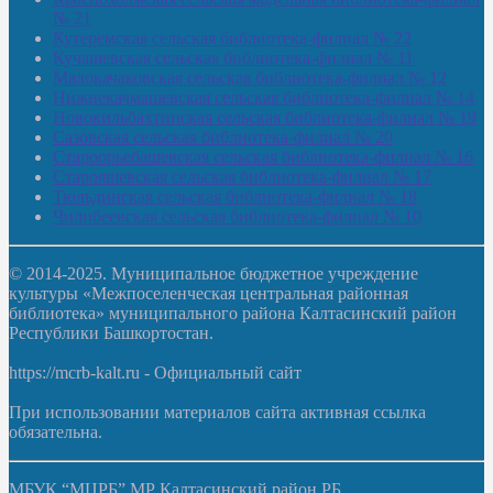
№ 21
Кутеремская сельская библиотека-филиал № 22
Кучашевская сельская библиотека-филиал № 11
Малокачаковская сельская библиотека-филиал № 12
Нижнекачмашевская сельская библиотека-филиал № 14
Новокильбахтинская сельская библиотека-филиал № 19
Сазовская сельская библиотека-филиал № 20
Староорьебашевская сельская библиотека-филиал № 16
Старояшевская сельская библиотека-филиал № 17
Тюльдинская сельская библиотека-филиал № 18
Чилибеевская сельская библиотека-филиал № 10
© 2014-2025. Муниципальное бюджетное учреждение
культуры «Межпоселенческая центральная районная
библиотека» муниципального района Калтасинский район
Республики Башкортостан.
https://mcrb-kalt.ru - Официальный сайт
При использовании материалов сайта активная ссылка
обязательна.
МБУК “МЦРБ” МР Калтасинский район РБ