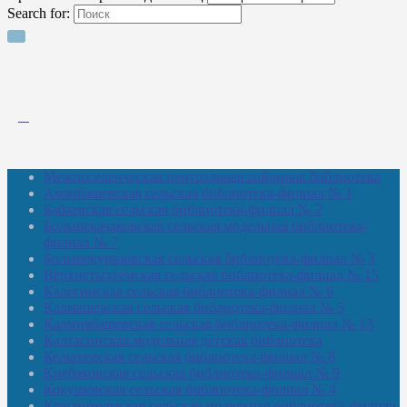
Search for:
Межпоселенческая центральная районная библиотека
Амзибашевская сельская библиотека-филиал № 1
Бабаевская сельская библиотека-филиал № 2
Большекачаковская сельская модельная библиотека-
филиал № 7
Большекуразовская сельская библиотека-филиал № 3
Верхнетыхтемская сельская библиотека-филиал № 15
Калегинская сельская библиотека-филиал № 6
Калмашевская сельская библиотека-филиал № 5
Калмиябашевская сельская библиотека-филиал № 13
Калтасинская модельная детская библиотека
Кельтеевская сельская библиотека-филиал № 8
Киебаковская сельская библиотека-филиал № 9
Кокушевская сельская библиотека-филиал № 4
Краснохолмская сельская модельная библиотека-филиал