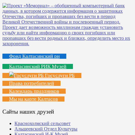
Фонд Калтасинский рн
Калтасинский РИК Музей
Госуслуги РБ
Права потребителей
Календарь праздников
Мы на карте Калтасов
Сайты наших друзей
Краснохолмский сельсовет
Альшеевский Отдел Культуры
Калтасинский И-К Музей