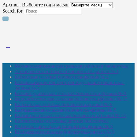
Архивы. Выберите год и месяц
Search for:
Межпоселенческая центральная районная библиотека
Амзибашевская сельская библиотека-филиал № 1
Бабаевская сельская библиотека-филиал № 2
Большекачаковская сельская модельная библиотека-
филиал № 7
Большекуразовская сельская библиотека-филиал № 3
Верхнетыхтемская сельская библиотека-филиал № 15
Калегинская сельская библиотека-филиал № 6
Калмашевская сельская библиотека-филиал № 5
Калмиябашевская сельская библиотека-филиал № 13
Калтасинская модельная детская библиотека
Кельтеевская сельская библиотека-филиал № 8
Киебаковская сельская библиотека-филиал № 9