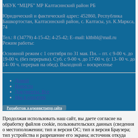
МБУК “МЦРБ” МР Калтасинский район РБ
Юридический и фактический адрес: 452860, Республика
Башкортостан, Калтасинский район, с. Калтасы, ул. К.Маркса,
74
Тел.: 8 (34779) 4-15-42; 4-25-42; E–mail: kltbibl@mail.ru
Режим работы:
Основной режим с 1 сентября по 31 мая. Пн. – пт. с 9-00 ч. до
19-00 ч. (без перерыва). Суб. с 9-00 ч. до 17-00 ч. (с 13- 00 ч. до
14- 00 ч. перерыв на обед). Выходной – воскресенье
Домой
Новости
Документы. Все
Мы в соцсетях
Разработчик и администратор сайта
Продолжая использовать наш сайт, вы даете согласие на
обработку файлов cookie, пользовательских данных (сведения
о местоположении; тип и версия ОС; тип и версия Браузера;
тип устройства и разрешение его экрана; источник откуда