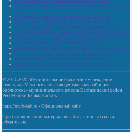
Кокушевская сельская библиотека-филиал № 4
Краснохолмская сельская модельная библиотека-филиал
№ 21
Кутеремская сельская библиотека-филиал № 22
Кучашевская сельская библиотека-филиал № 11
Малокачаковская сельская библиотека-филиал № 12
Нижнекачмашевская сельская библиотека-филиал № 14
Новокильбахтинская сельская библиотека-филиал № 19
Сазовская сельская библиотека-филиал № 20
Староорьебашевская сельская библиотека-филиал № 16
Старояшевская сельская библиотека-филиал № 17
Тюльдинская сельская библиотека-филиал № 18
Чилибеевская сельская библиотека-филиал № 10
© 2014-2025. Муниципальное бюджетное учреждение
культуры «Межпоселенческая центральная районная
библиотека» муниципального района Калтасинский район
Республики Башкортостан.
https://mcrb-kalt.ru - Официальный сайт
При использовании материалов сайта активная ссылка
обязательна.