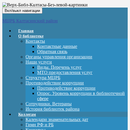
Вкл/выкл навигации
МЦРБ Калтасинский район
Главная
О библиотеке
Контакты
Контактные данные
Обратная связь
Органы управления организации
Наши услуги
Виды. Перечень услуг
МТО предоставления услуг
Структура МЦРБ
Противодействие коррупции
Противодействие коррупции
Опрос. Уровень коррупции в библиотечной
сфере
Сотрудники. Ветераны
История библиотек района
Коллегам
Календари знаменательных дат
Гимн РФ и РБ
Конкурсы