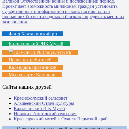
Фонд Калтасинский рн
Калтасинский РИК Музей
Госуслуги РБ
Права потребителей
Календарь праздников
Мы на карте Калтасов
Сайты наших друзей
Краснохолмский сельсовет
Альшеевский Отдел Культуры
Калтасинский И-К Музей
Новокильбахтинский сельсовет
Краеведческий музей г. Оханск Пермский край
Оценка качества условий предоставления услуг