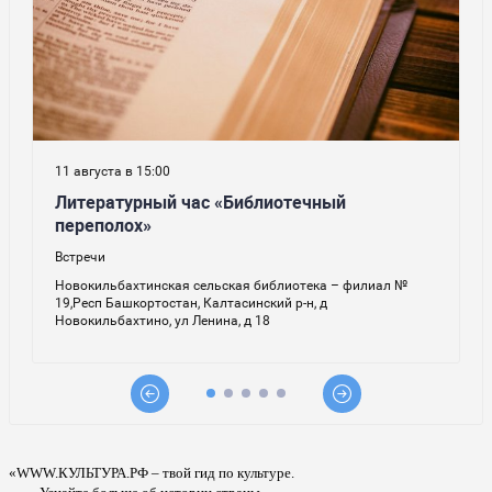
«WWW.КУЛЬТУРА.РФ – твой гид по культуре.