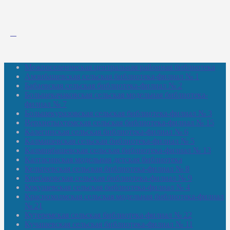
Межпоселенческая центральная районная библиотека
Амзибашевская сельская библиотека-филиал № 1
Бабаевская сельская библиотека-филиал № 2
Большекачаковская сельская модельная библиотека-
филиал № 7
Большекуразовская сельская библиотека-филиал № 3
Верхнетыхтемская сельская библиотека-филиал № 15
Калегинская сельская библиотека-филиал № 6
Калмашевская сельская библиотека-филиал № 5
Калмиябашевская сельская библиотека-филиал № 13
Калтасинская модельная детская библиотека
Кельтеевская сельская библиотека-филиал № 8
Киебаковская сельская библиотека-филиал № 9
Кокушевская сельская библиотека-филиал № 4
Краснохолмская сельская модельная библиотека-филиал
№ 21
Кутеремская сельская библиотека-филиал № 22
Кучашевская сельская библиотека-филиал № 11