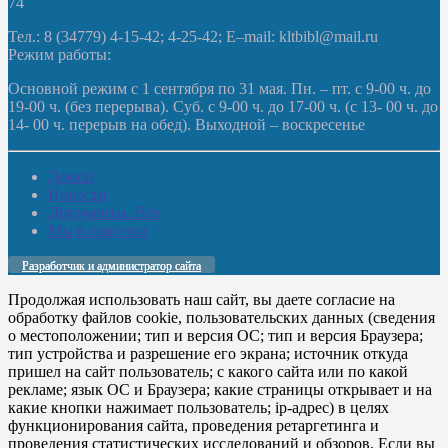
74
Тел.: 8 (34779) 4-15-42; 4-25-42; E–mail: kltbibl@mail.ru
Режим работы:
Основной режим с 1 сентября по 31 мая. Пн. – пт. с 9-00 ч. до
19-00 ч. (без перерыва). Суб. с 9-00 ч. до 17-00 ч. (с 13- 00 ч. до
14- 00 ч. перерыв на обед). Выходной – воскресенье
Домой
Новости
Документы. Все
Мы в соцсетях
Разработчик и администратор сайта
Продолжая использовать наш сайт, вы даете согласие на
обработку файлов cookie, пользовательских данных (сведения
о местоположении; тип и версия ОС; тип и версия Браузера;
тип устройства и разрешение его экрана; источник откуда
пришел на сайт пользователь; с какого сайта или по какой
рекламе; язык ОС и Браузера; какие страницы открывает и на
какие кнопки нажимает пользователь; ip-адрес) в целях
функционирования сайта, проведения ретаргетинга и
проведения статистических исследований и обзоров. Если вы