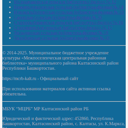
Малокачаковская сельская библиотека-филиал № 12
Нижнекачмашевская сельская библиотека-филиал № 14
Новокильбахтинская сельская библиотека-филиал № 19
Сазовская сельская библиотека-филиал № 20
Староорьебашевская сельская библиотека-филиал № 16
Старояшевская сельская библиотека-филиал № 17
Тюльдинская сельская библиотека-филиал № 18
Чилибеевская сельская библиотека-филиал № 10
© 2014-2025. Муниципальное бюджетное учреждение
культуры «Межпоселенческая центральная районная
библиотека» муниципального района Калтасинский район
Республики Башкортостан.
https://mcrb-kalt.ru - Официальный сайт
При использовании материалов сайта активная ссылка
обязательна.
МБУК “МЦРБ” МР Калтасинский район РБ
Юридический и фактический адрес: 452860, Республика
Башкортостан, Калтасинский район, с. Калтасы, ул. К.Маркса,