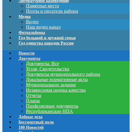
Литературное краеведение
Памятные места
Поэты и писатели района
Медиа
Видео
Наш видео канал
Фотоальбомы
Год большой и дружной семьи
Год единства народов России
Новости
Документы
Документы. Все
Устав, Свидетельства
Документы муниципального района
Локальные нормативные акты
Муниципальное задание
Независимая оценка качества
Отчеты
Планы
Профсоюзные документы
Республиканские НПА
Добрые дела
Бессмертный полк
100 Новостей