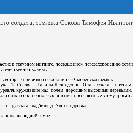
ого солдата, земляка Сокова Тимофея Иванови
астие в траурном митинге, посвященном перезахоронению остан
Отечественной войны .
, которые привезли его останки со Смоленской земли.
ука Т.И.Сокова – Галины Леонидовны. Она рассказала почти ми
и журавля, кружившие над полем, поросшим высокими деревьями.
тала стихи собственного сочинения, посвященные этому трогат
ова на русском кладбище д. Александровка.
станища на родной земле.