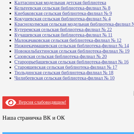
Калтасинская модельная детская библиотека
Кельтеевская сельская библиотека-филиал № 8
Киебаковская сельская библиотека-филиал № 9
Кокушевская сельская библиотека-филиал № 4
Краснохолмская сельская модельная библиотека-филиал 
Кутеремская сельская библиотека-филиал № 22
Кучашевская сельская библиотека-филиал № 11
Малокачаковская сельская библиотека-филиал № 12
Нижнекачмашевская сельская библиотека-филиал № 14
Новокильбахтинская сельская библиотека-филиал № 19
Сазовская сельская библиотека-филиал № 20
Староорьебашевская сельская библиотека-филиал № 16
Старояшевская сельская библиотека-филиал № 17
Тюльдинская сельская библиотека-филиал № 18
Чилибеевская сельская библиотека-филиал № 10
Версия слабовидящим!
Наша страничка ВК и ОК