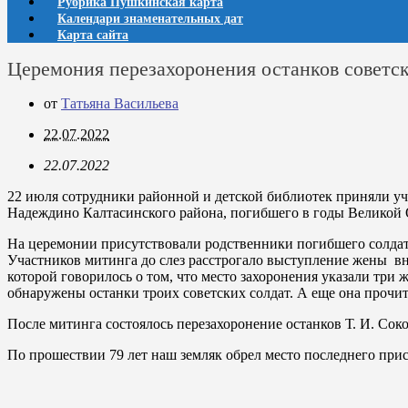
Рубрика Пушкинская карта
Календари знаменательных дат
Карта сайта
Церемония перезахоронения останков советск
от
Татьяна Васильева
22.07.2022
22.07.2022
22 июля сотрудники районной и детской библиотек приняли уч
Надеждино Калтасинского района, погибшего в годы Великой 
На церемонии присутствовали родственники погибшего солдата
Участников митинга до слез расстрогало выступление жены вн
которой говорилось о том, что место захоронения указали тр
обнаружены останки троих советских солдат. А еще она прочи
После митинга состоялось перезахоронение останков Т. И. Сок
По прошествии 79 лет наш земляк обрел место последнего при