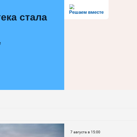
Решаем вместе
ека стала
е