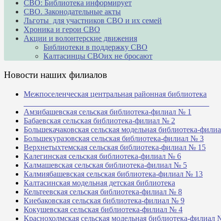
СВО: Библиотека информирует
СВО. Законодательные акты
Льготы для участников СВО и их семей
Хроника и герои СВО
Акции и волонтерские движения
Библиотеки в поддержку СВО
Калтасинцы СВОих не бросают
Новости наших филиалов
Межпоселенческая центральная районная библиотека
_______________________________________________
Амзибашевская сельская библиотека-филиал № 1
Бабаевская сельская библиотека-филиал № 2
Большекачаковская сельская модельная библиотека-фили
Большекуразовская сельская библиотека-филиал № 3
Верхнетыхтемская сельская библиотека-филиал № 15
Калегинская сельская библиотека-филиал № 6
Калмашевская сельская библиотека-филиал № 5
Калмиябашевская сельская библиотека-филиал № 13
Калтасинская модельная детская библиотека
Кельтеевская сельская библиотека-филиал № 8
Киебаковская сельская библиотека-филиал № 9
Кокушевская сельская библиотека-филиал № 4
Краснохолмская сельская модельная библиотека-филиал 