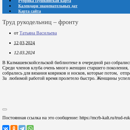
Рубрика Пушкинская карта
Календари знаменательных дат
Карта сайта
Труд рукодельниц – фронту
от
Татьяна Васильева
12.03.2024
12.03.2024
В Калмашевскойсельской библиотеке в очередной раз собралис
Среди членов клуба очень много женщин старшего поколения, 
собрались для вязания ковриков и носков, которые потом, от
За любимой работой время пролетело быстро. Женщины успели
Постоянная ссылка на это сообщение:
https://mcrb-kalt.ru/trud-ruk