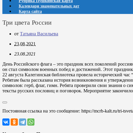
Рубрика Пушкинская карта
Календари знаменательных дат
Карта сайта
Три цвета России
от
Татьяна Васильева
23.08.2021
23.08.2021
День Российского флага – это праздник всех поколений россия
он стал символом военных побед и достижений. Этот праздник 
22 августа Калегинская библиотека провела исторический час
Ребятам была рассказана история возникновения и утверждения 
символов: герб, флаг, гимн. Ребята проверили свои знания о 
тексты русских пословиц и поговорок. Мероприятие закончилос
Постоянная ссылка на это сообщение:
https://mcrb-kalt.ru/tri-tsvet