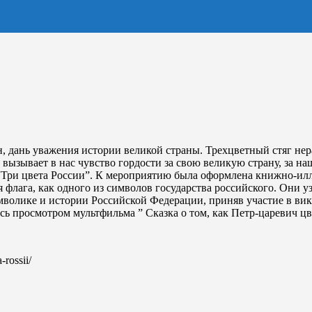
н, дань уважения истории великой страны. Трехцветный стяг нер
вызывает в нас чувство гордости за свою великую страну, за на
 “Три цвета России”. К мероприятию была оформлена книжно-ил
флага, как одного из символов государства российского. Они уз
символике и истории Российской Федерации, приняв участие в ви
ь просмотром мультфильма ” Сказка о том, как Петр-царевич цве
a-rossii/