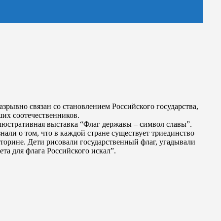
азрывно связан со становлением Российского государства,
ших соотечественников.
люстративная выставка “Флаг державы – символ славы”.
нали о том, что в каждой стране существует триединство
кторине. Дети рисовали государственный флаг, угадывали
та для флага Российского искал”.