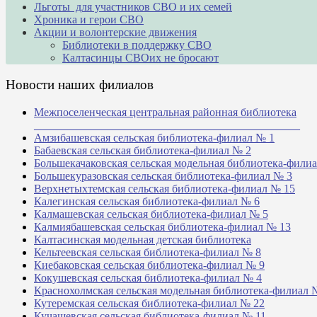
Льготы для участников СВО и их семей
Хроника и герои СВО
Акции и волонтерские движения
Библиотеки в поддержку СВО
Калтасинцы СВОих не бросают
Новости наших филиалов
Межпоселенческая центральная районная библиотека
_______________________________________________
Амзибашевская сельская библиотека-филиал № 1
Бабаевская сельская библиотека-филиал № 2
Большекачаковская сельская модельная библиотека-фили
Большекуразовская сельская библиотека-филиал № 3
Верхнетыхтемская сельская библиотека-филиал № 15
Калегинская сельская библиотека-филиал № 6
Калмашевская сельская библиотека-филиал № 5
Калмиябашевская сельская библиотека-филиал № 13
Калтасинская модельная детская библиотека
Кельтеевская сельская библиотека-филиал № 8
Киебаковская сельская библиотека-филиал № 9
Кокушевская сельская библиотека-филиал № 4
Краснохолмская сельская модельная библиотека-филиал 
Кутеремская сельская библиотека-филиал № 22
Кучашевская сельская библиотека-филиал № 11