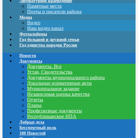
Литературное краеведение
Памятные места
Поэты и писатели района
Медиа
Видео
Наш видео канал
Фотоальбомы
Год большой и дружной семьи
Год единства народов России
Новости
Документы
Документы. Все
Устав, Свидетельства
Документы муниципального района
Локальные нормативные акты
Муниципальное задание
Независимая оценка качества
Отчеты
Планы
Профсоюзные документы
Республиканские НПА
Добрые дела
Бессмертный полк
100 Новостей