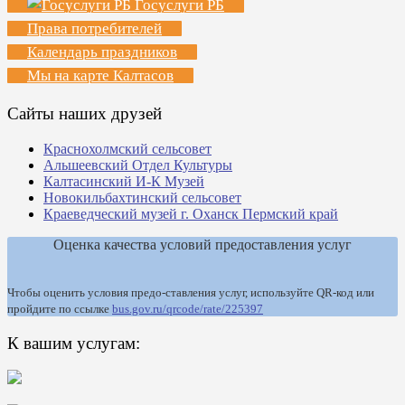
Госуслуги РБ
Права потребителей
Календарь праздников
Мы на карте Калтасов
Сайты наших друзей
Краснохолмский сельсовет
Альшеевский Отдел Культуры
Калтасинский И-К Музей
Новокильбахтинский сельсовет
Краеведческий музей г. Оханск Пермский край
Оценка качества условий предоставления услуг
Чтобы оценить условия предо-ставления услуг, используйте QR-код или
пройдите по ссылке
bus.gov.ru/qrcode/rate/225397
К вашим услугам: