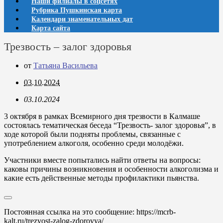
Наши филиалы в соцсетях
Рубрика Пушкинская карта
Календари знаменательных дат
Карта сайта
Трезвость – залог здоровья
от
Татьяна Васильева
03.10.2024
03.10.2024
3 октября в рамках Всемирного дня трезвости в Калмаше
состоялась тематическая беседа “Трезвость- залог здоровья”, в
ходе которой были подняты проблемы, связанные с
употреблением алкоголя, особенно среди молодёжи.
Участники вместе попытались найти ответы на вопросы:
каковы причины возникновения и особенности алкоголизма и
какие есть действенные методы профилактики пьянства.
Постоянная ссылка на это сообщение:
https://mcrb-
kalt.ru/trezvost-zalog-zdorovya/