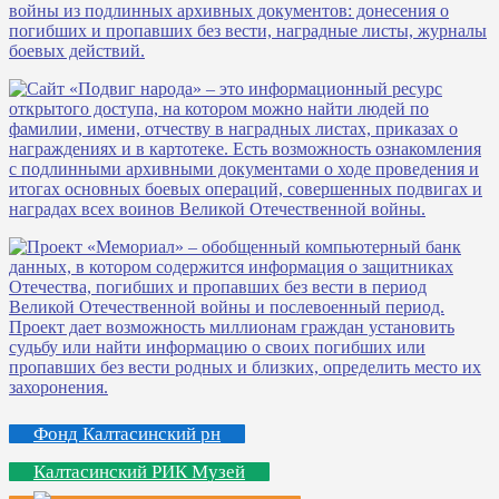
Фонд Калтасинский рн
Калтасинский РИК Музей