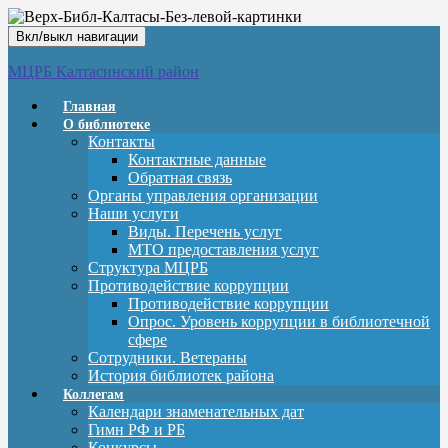
Вкл/выкл навигации
МЦРБ Калтасинский район
Главная
О библиотеке
Контакты
Контактные данные
Обратная связь
Органы управления организации
Наши услуги
Виды. Перечень услуг
МТО предоставления услуг
Структура МЦРБ
Противодействие коррупции
Противодействие коррупции
Опрос. Уровень коррупции в библиотечной
сфере
Сотрудники. Ветераны
История библиотек района
Коллегам
Календари знаменательных дат
Гимн РФ и РБ
Конкурсы