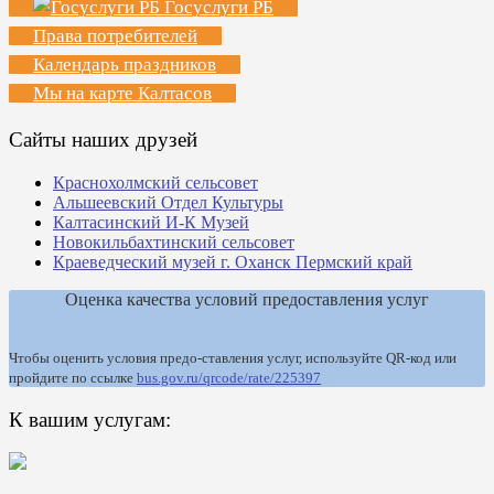
Госуслуги РБ
Права потребителей
Календарь праздников
Мы на карте Калтасов
Сайты наших друзей
Краснохолмский сельсовет
Альшеевский Отдел Культуры
Калтасинский И-К Музей
Новокильбахтинский сельсовет
Краеведческий музей г. Оханск Пермский край
Оценка качества условий предоставления услуг
Чтобы оценить условия предо-ставления услуг, используйте QR-код или
пройдите по ссылке
bus.gov.ru/qrcode/rate/225397
К вашим услугам: