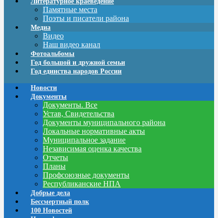
Литературное краеведение
Памятные места
Поэты и писатели района
Медиа
Видео
Наш видео канал
Фотоальбомы
Год большой и дружной семьи
Год единства народов России
Новости
Документы
Документы. Все
Устав, Свидетельства
Документы муниципального района
Локальные нормативные акты
Муниципальное задание
Независимая оценка качества
Отчеты
Планы
Профсоюзные документы
Республиканские НПА
Добрые дела
Бессмертный полк
100 Новостей