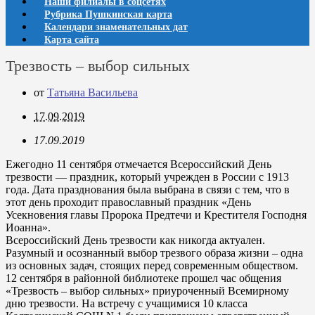
Наши филиалы в соцсетях
Рубрика Пушкинская карта
Календари знаменательных дат
Карта сайта
Трезвость – выбор сильных
от
Татьяна Васильева
17.09.2019
17.09.2019
Ежегодно 11 сентября отмечается Всероссийский День
трезвости — праздник, который учрежден в России с 1913
года. Дата празднования была выбрана в связи с тем, что в
этот день проходит православный праздник «День
Усекновения главы Пророка Предтечи и Крестителя Господня
Иоанна».
Всероссийский День трезвости как никогда актуален.
Разумный и осознанный выбор трезвого образа жизни – одна
из основных задач, стоящих перед современным обществом.
12 сентября в районной библиотеке прошел час общения
«Трезвость – выбор сильных» приуроченный Всемирному
дню трезвости. На встречу с учащимися 10 класса