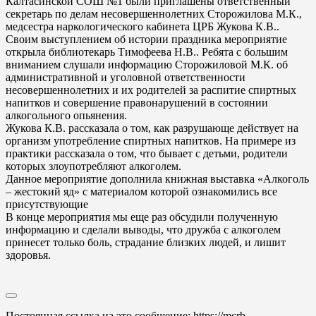
Калтасинской СОШ №1 были приглашены ответственный
секретарь по делам несовершеннолетних Сторожилова М.К.,
медсестра наркологического кабинета ЦРБ Жукова К.В..
Своим выступлением об истории праздника мероприятие
открыла библиотекарь Тимофеева Н.В.. Ребята с большим
вниманием слушали информацию Сторожиловой М.К. об
административной и уголовной ответственности
несовершеннолетних и их родителей за распитие спиртных
напитков и совершение правонарушений в состоянии
алкогольного опьянения.
Жукова К.В. рассказала о том, как разрушающе действует на
организм употребление спиртных напитков. На примере из
практики рассказала о том, что бывает с детьми, родители
которых злоупотребляют алкоголем.
Данное мероприятие дополнила книжная выставка «Алкоголь
– жестокий яд» с материалом которой ознакомились все
присутствующие
В конце мероприятия мы еще раз обсудили полученную
информацию и сделали выводы, что дружба с алкоголем
принесет только боль, страдание близких людей, и лишит
здоровья.
Постоянная ссылка на это сообщение:
https://mcrb-