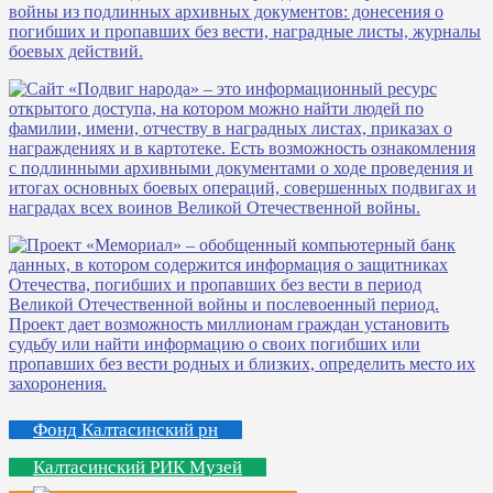
Фонд Калтасинский рн
Калтасинский РИК Музей