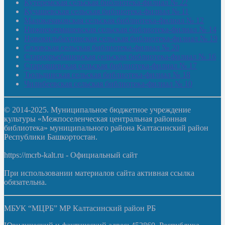
Кутеремская сельская библиотека-филиал № 22
Кучашевская сельская библиотека-филиал № 11
Малокачаковская сельская библиотека-филиал № 12
Нижнекачмашевская сельская библиотека-филиал № 14
Новокильбахтинская сельская библиотека-филиал № 19
Сазовская сельская библиотека-филиал № 20
Староорьебашевская сельская библиотека-филиал № 16
Старояшевская сельская библиотека-филиал № 17
Тюльдинская сельская библиотека-филиал № 18
Чилибеевская сельская библиотека-филиал № 10
© 2014-2025. Муниципальное бюджетное учреждение
культуры «Межпоселенческая центральная районная
библиотека» муниципального района Калтасинский район
Республики Башкортостан.
https://mcrb-kalt.ru - Официальный сайт
При использовании материалов сайта активная ссылка
обязательна.
МБУК “МЦРБ” МР Калтасинский район РБ