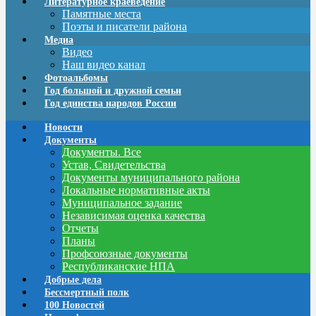
Литературное краеведение
Памятные места
Поэты и писатели района
Медиа
Видео
Наш видео канал
Фотоальбомы
Год большой и дружной семьи
Год единства народов России
Новости
Документы
Документы. Все
Устав, Свидетельства
Документы муниципального района
Локальные нормативные акты
Муниципальное задание
Независимая оценка качества
Отчеты
Планы
Профсоюзные документы
Республиканские НПА
Добрые дела
Бессмертный полк
100 Новостей