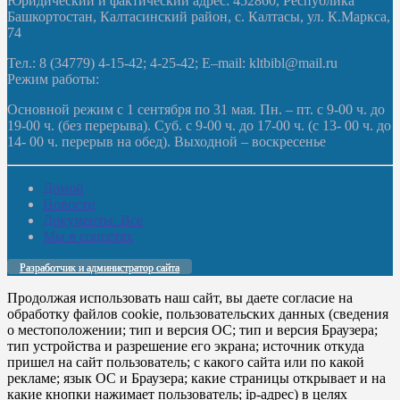
Юридический и фактический адрес: 452860, Республика
Башкортостан, Калтасинский район, с. Калтасы, ул. К.Маркса,
74
Тел.: 8 (34779) 4-15-42; 4-25-42; E–mail: kltbibl@mail.ru
Режим работы:
Основной режим с 1 сентября по 31 мая. Пн. – пт. с 9-00 ч. до
19-00 ч. (без перерыва). Суб. с 9-00 ч. до 17-00 ч. (с 13- 00 ч. до
14- 00 ч. перерыв на обед). Выходной – воскресенье
Домой
Новости
Документы. Все
Мы в соцсетях
Разработчик и администратор сайта
Продолжая использовать наш сайт, вы даете согласие на
обработку файлов cookie, пользовательских данных (сведения
о местоположении; тип и версия ОС; тип и версия Браузера;
тип устройства и разрешение его экрана; источник откуда
пришел на сайт пользователь; с какого сайта или по какой
рекламе; язык ОС и Браузера; какие страницы открывает и на
какие кнопки нажимает пользователь; ip-адрес) в целях