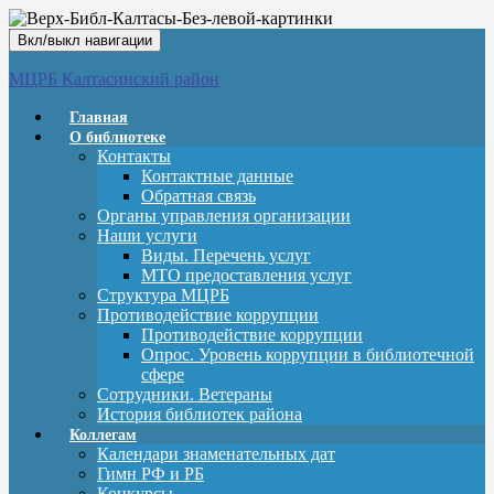
Вкл/выкл навигации
МЦРБ Калтасинский район
Главная
О библиотеке
Контакты
Контактные данные
Обратная связь
Органы управления организации
Наши услуги
Виды. Перечень услуг
МТО предоставления услуг
Структура МЦРБ
Противодействие коррупции
Противодействие коррупции
Опрос. Уровень коррупции в библиотечной
сфере
Сотрудники. Ветераны
История библиотек района
Коллегам
Календари знаменательных дат
Гимн РФ и РБ
Конкурсы