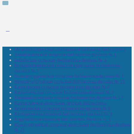
Межпоселенческая центральная районная библиотека
Амзибашевская сельская библиотека-филиал № 1
Бабаевская сельская библиотека-филиал № 2
Большекачаковская сельская модельная библиотека-
филиал № 7
Большекуразовская сельская библиотека-филиал № 3
Верхнетыхтемская сельская библиотека-филиал № 15
Калегинская сельская библиотека-филиал № 6
Калмашевская сельская библиотека-филиал № 5
Калмиябашевская сельская библиотека-филиал № 13
Калтасинская модельная детская библиотека
Кельтеевская сельская библиотека-филиал № 8
Киебаковская сельская библиотека-филиал № 9
Кокушевская сельская библиотека-филиал № 4
Краснохолмская сельская модельная библиотека-филиал
№ 21