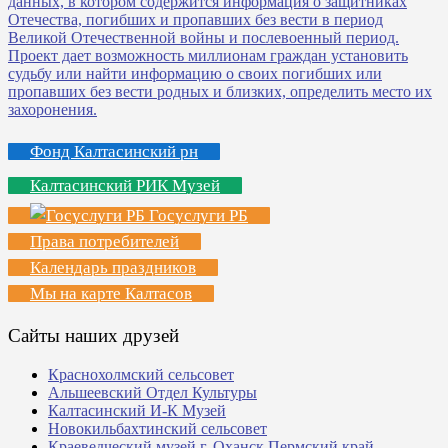
Фонд Калтасинский рн
Калтасинский РИК Музей
Госуслуги РБ
Права потребителей
Календарь праздников
Мы на карте Калтасов
Сайты наших друзей
Краснохолмский сельсовет
Альшеевский Отдел Культуры
Калтасинский И-К Музей
Новокильбахтинский сельсовет
Краеведческий музей г. Оханск Пермский край