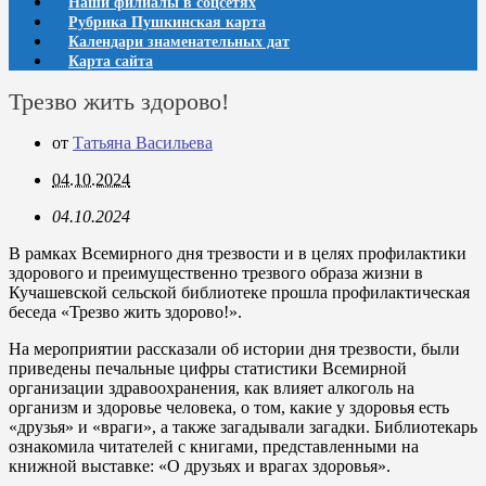
Наши филиалы в соцсетях
Рубрика Пушкинская карта
Календари знаменательных дат
Карта сайта
Трезво жить здорово!
от
Татьяна Васильева
04.10.2024
04.10.2024
В рамках Всемирного дня трезвости и в целях профилактики
здорового и преимущественно трезвого образа жизни в
Кучашевской сельской библиотеке прошла профилактическая
беседа «Трезво жить здорово!».
На мероприятии рассказали об истории дня трезвости, были
приведены печальные цифры статистики Всемирной
организации здравоохранения, как влияет алкоголь на
организм и здоровье человека, о том, какие у здоровья есть
«друзья» и «враги», а также загадывали загадки. Библиотекарь
ознакомила читателей с книгами, представленными на
книжной выставке: «О друзьях и врагах здоровья».