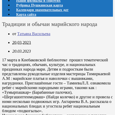
Наши филиалы в соцсетях
Рубрика Пушкинская карта
Календари знаменательных дат
Карта сайта
Традиции и обычаи марийского народа
от
Татьяна Васильева
20.03.2023
20.03.2023
17 марта в Киебаковской библиотеке прошел тематический
час о традициях, обычаях, культуре, и национальных
праздниках народа мари. Детям и подросткам были
представлены рукодельные изделия мастерицы Тимиркаевой
А.М : марийские платья и наволочки с вышивками,
нагрудники. Приглашённые гости – ТамиеваЛ.Л. ознакомила
ребят с марийскими народными играми, такими как :
«Тумырпашкар» (Барабанные палочки),
«Шергашоптенмодмаш» (Найди колечко) и другие и провела с
ними несколько подвижных игр. Актариева В.А. рассказала о
национальных блюдах и угостила ребят национальным
блюдом «подкогыльо».