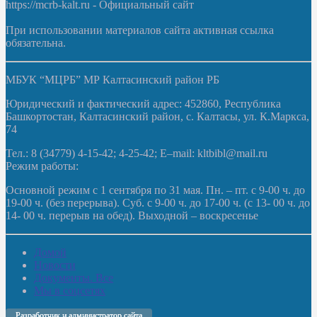
https://mcrb-kalt.ru - Официальный сайт
При использовании материалов сайта активная ссылка
обязательна.
МБУК “МЦРБ” МР Калтасинский район РБ
Юридический и фактический адрес: 452860, Республика
Башкортостан, Калтасинский район, с. Калтасы, ул. К.Маркса,
74
Тел.: 8 (34779) 4-15-42; 4-25-42; E–mail: kltbibl@mail.ru
Режим работы:
Основной режим с 1 сентября по 31 мая. Пн. – пт. с 9-00 ч. до
19-00 ч. (без перерыва). Суб. с 9-00 ч. до 17-00 ч. (с 13- 00 ч. до
14- 00 ч. перерыв на обед). Выходной – воскресенье
Домой
Новости
Документы. Все
Мы в соцсетях
Разработчик и администратор сайта