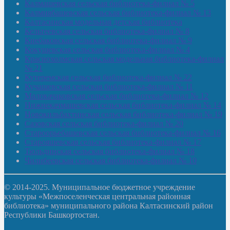
Калмашевская сельская библиотека-филиал № 5
Калмиябашевская сельская библиотека-филиал № 13
Калтасинская модельная детская библиотека
Кельтеевская сельская библиотека-филиал № 8
Киебаковская сельская библиотека-филиал № 9
Кокушевская сельская библиотека-филиал № 4
Краснохолмская сельская модельная библиотека-филиал
№ 21
Кутеремская сельская библиотека-филиал № 22
Кучашевская сельская библиотека-филиал № 11
Малокачаковская сельская библиотека-филиал № 12
Нижнекачмашевская сельская библиотека-филиал № 14
Новокильбахтинская сельская библиотека-филиал № 19
Сазовская сельская библиотека-филиал № 20
Староорьебашевская сельская библиотека-филиал № 16
Старояшевская сельская библиотека-филиал № 17
Тюльдинская сельская библиотека-филиал № 18
Чилибеевская сельская библиотека-филиал № 10
© 2014-2025. Муниципальное бюджетное учреждение
культуры «Межпоселенческая центральная районная
библиотека» муниципального района Калтасинский район
Республики Башкортостан.