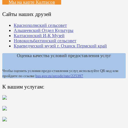
Мы на карте Калтасов
Сайты наших друзей
Краснохолмский сельсовет
Альшеевский Отдел Культуры
Калтасинский И-К Музей
Новокильбахтинский сельсовет
Краеведческий музей г. Оханск Пермский край
Оценка качества условий предоставления услуг
Чтобы оценить условия предо-ставления услуг, используйте QR-код или
пройдите по ссылке
bus.gov.ru/qrcode/rate/225397
К вашим услугам: