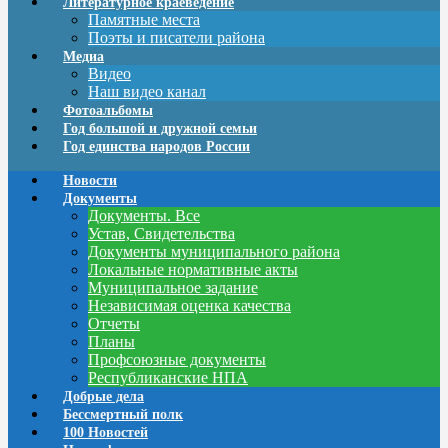
Литературное краеведение
Памятные места
Поэты и писатели района
Медиа
Видео
Наш видео канал
Фотоальбомы
Год большой и дружной семьи
Год единства народов России
Новости
Документы
Документы. Все
Устав, Свидетельства
Документы муниципального района
Локальные нормативные акты
Муниципальное задание
Независимая оценка качества
Отчеты
Планы
Профсоюзные документы
Республиканские НПА
Добрые дела
Бессмертный полк
100 Новостей