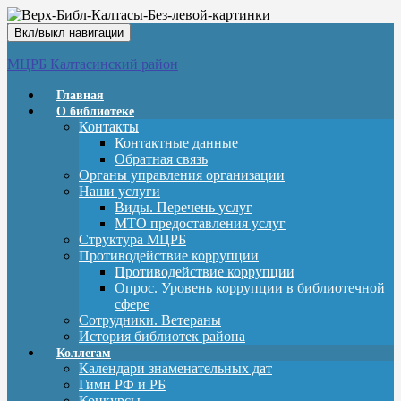
Вкл/выкл навигации
МЦРБ Калтасинский район
Главная
О библиотеке
Контакты
Контактные данные
Обратная связь
Органы управления организации
Наши услуги
Виды. Перечень услуг
МТО предоставления услуг
Структура МЦРБ
Противодействие коррупции
Противодействие коррупции
Опрос. Уровень коррупции в библиотечной
сфере
Сотрудники. Ветераны
История библиотек района
Коллегам
Календари знаменательных дат
Гимн РФ и РБ
Конкурсы