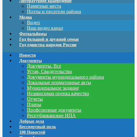
Литературное краеведение
Памятные места
Поэты и писатели района
Медиа
Видео
Наш видео канал
Фотоальбомы
Год большой и дружной семьи
Год единства народов России
Новости
Документы
Документы. Все
Устав, Свидетельства
Документы муниципального района
Локальные нормативные акты
Муниципальное задание
Независимая оценка качества
Отчеты
Планы
Профсоюзные документы
Республиканские НПА
Добрые дела
Бессмертный полк
100 Новостей