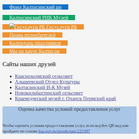
Фонд Калтасинский рн
Калтасинский РИК Музей
Госуслуги РБ
Права потребителей
Календарь праздников
Мы на карте Калтасов
Сайты наших друзей
Краснохолмский сельсовет
Альшеевский Отдел Культуры
Калтасинский И-К Музей
Новокильбахтинский сельсовет
Краеведческий музей г. Оханск Пермский край
Оценка качества условий предоставления услуг
Чтобы оценить условия предо-ставления услуг, используйте QR-код или
пройдите по ссылке
bus.gov.ru/qrcode/rate/225397