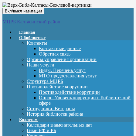
Вкл/выкл навигации
МЦРБ Калтасинский район
Главная
О библиотеке
Контакты
Контактные данные
Обратная связь
Органы управления организации
Наши услуги
Виды. Перечень услуг
МТО предоставления услуг
Структура МЦРБ
Противодействие коррупции
Противодействие коррупции
Опрос. Уровень коррупции в библиотечной
сфере
Сотрудники. Ветераны
История библиотек района
Коллегам
Календари знаменательных дат
Гимн РФ и РБ
Конкурсы