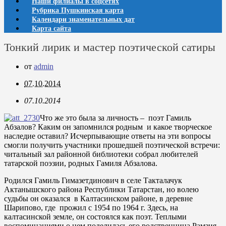
Наши филиалы в соцсетях
Рубрика Пушкинская карта
Календари знаменательных дат
Карта сайта
Тонкий лирик и мастер поэтической сатиры
от
admin
07.10.2014
07.10.2014
Что же это была за личность – поэт Гамиль
Абзалов? Каким он запомнился родным и какое творческое
наследие оставил? Исчерпывающие ответы на эти вопросы
смогли получить участники прошедшей поэтической встречи:
читальный зал районной библиотеки собрал любителей
татарской поэзии, родных Гамиля Абзалова.
Родился Гамиль Гимазетдинович в селе Такталачук
Актанышского района Республики Татарстан, но волею
судьбы он оказался в Калтасинском районе, в деревне
Шарипово, где прожил с 1954 по 1964 г. Здесь, на
калтасинской земле, он состоялся как поэт. Теплыми
воспоминаниями о нем поделилась его родственница Рамзия