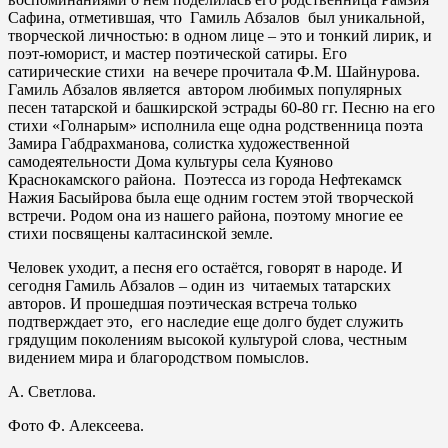
Сафина, отметившая, что Гамиль Абзалов был уникальной,
творческой личностью: в одном лице – это и тонкий лирик, и
поэт-юморист, и мастер поэтической сатиры. Его
сатирические стихи на вечере прочитала Ф.М. Шайнурова.
Гамиль Абзалов является автором любимых популярных
песен татарской и башкирской эстрады 60-80 гг. Песню на его
стихи «Голнарым» исполнила еще одна родственница поэта
Замира Габдрахманова, солистка художественной
самодеятельности Дома культуры села Куяново
Краснокамского района. Поэтесса из города Нефтекамск
Нажия Басыйрова была еще одним гостем этой творческой
встречи. Родом она из нашего района, поэтому многие ее
стихи посвящены калтасинской земле.
Человек уходит, а песня его остаётся, говорят в народе. И
сегодня Гамиль Абзалов – один из читаемых татарских
авторов. И прошедшая поэтическая встреча только
подтверждает это, его наследие еще долго будет служить
грядущим поколениям высокой культурой слова, честным
видением мира и благородством помыслов.
А. Светлова.
Фото Ф. Алексеева.