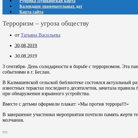
Рубрика Пушкинская карта
Календари знаменательных дат
Карта сайта
Терроризм – угроза обществу
от
Татьяна Васильева
30.08.2019
30.08.2019
3 сентября- День солидарности в борьбе с терроризмом. Эта п
событиями в г. Беслан.
В Калмашевской сельской библиотеке состоялся актуальный раз
известных терактах последнего десятилетия, зачитала правила 
при обнаружении взрывного устройства.
Вместе с детьми оформили плакат: «Мы против террора!!!»
В завершение участники мероприятия почтили память жертв т
молчания.