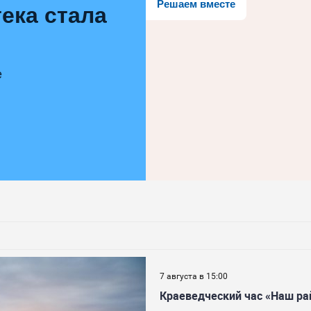
Решаем вместе
ека стала
е