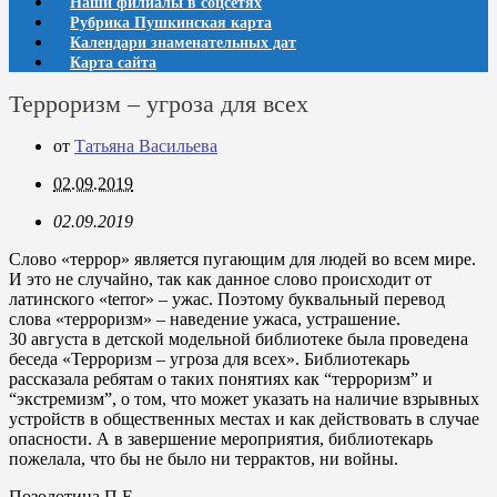
Наши филиалы в соцсетях
Рубрика Пушкинская карта
Календари знаменательных дат
Карта сайта
Терроризм – угроза для всех
от
Татьяна Васильева
02.09.2019
02.09.2019
Слово «террор» является пугающим для людей во всем мире.
И это не случайно, так как данное слово происходит от
латинского «terror» – ужас. Поэтому буквальный перевод
слова «терроризм» – наведение ужаса, устрашение.
30 августа в детской модельной библиотеке была проведена
беседа «Терроризм – угроза для всех». Библиотекарь
рассказала ребятам о таких понятиях как “терроризм” и
“экстремизм”, о том, что может указать на наличие взрывных
устройств в общественных местах и как действовать в случае
опасности. А в завершение мероприятия, библиотекарь
пожелала, что бы не было ни террактов, ни войны.
Позолотина П.Е.