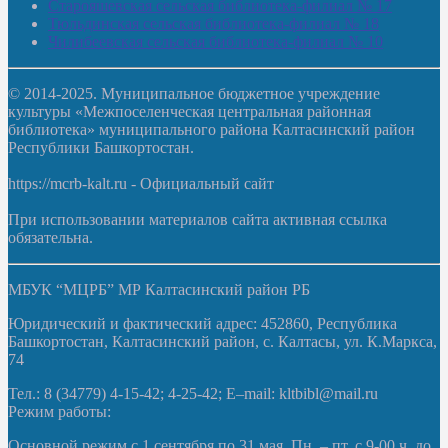
Старояшевская сельская библиотека-филиал № 17
Тюльдинская сельская библиотека-филиал № 18
Чилибеевская сельская библиотека-филиал № 10
© 2014-2025. Муниципальное бюджетное учреждение
культуры «Межпоселенческая центральная районная
библиотека» муниципального района Калтасинский район
Республики Башкортостан.
https://mcrb-kalt.ru - Официальный сайт
При использовании материалов сайта активная ссылка
обязательна.
МБУК “МЦРБ” МР Калтасинский район РБ
Юридический и фактический адрес: 452860, Республика
Башкортостан, Калтасинский район, с. Калтасы, ул. К.Маркса,
74
Тел.: 8 (34779) 4-15-42; 4-25-42; E–mail: kltbibl@mail.ru
Режим работы:
Основной режим с 1 сентября по 31 мая. Пн. – пт. с 9-00 ч. до