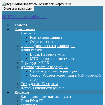
Вкл/выкл навигации
МЦРБ Калтасинский район
Главная
О библиотеке
Контакты
Контактные данные
Обратная связь
Органы управления организации
Наши услуги
Виды. Перечень услуг
МТО предоставления услуг
Структура МЦРБ
Противодействие коррупции
Противодействие коррупции
Опрос. Уровень коррупции в библиотечной
сфере
Сотрудники. Ветераны
История библиотек района
Коллегам
Календари знаменательных дат
Гимн РФ и РБ
Конкурсы