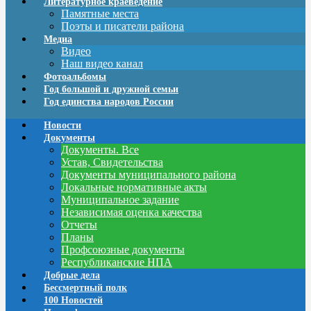
Литературное краеведение
Памятные места
Поэты и писатели района
Медиа
Видео
Наш видео канал
Фотоальбомы
Год большой и дружной семьи
Год единства народов России
Новости
Документы
Документы. Все
Устав, Свидетельства
Документы муниципального района
Локальные нормативные акты
Муниципальное задание
Независимая оценка качества
Отчеты
Планы
Профсоюзные документы
Республиканские НПА
Добрые дела
Бессмертный полк
100 Новостей