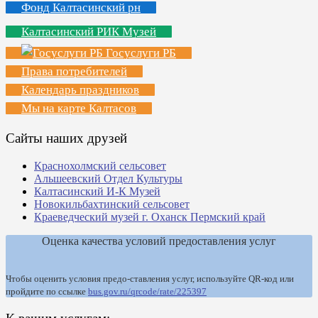
Фонд Калтасинский рн
Калтасинский РИК Музей
Госуслуги РБ
Права потребителей
Календарь праздников
Мы на карте Калтасов
Сайты наших друзей
Краснохолмский сельсовет
Альшеевский Отдел Культуры
Калтасинский И-К Музей
Новокильбахтинский сельсовет
Краеведческий музей г. Оханск Пермский край
Оценка качества условий предоставления услуг
Чтобы оценить условия предо-ставления услуг, используйте QR-код или
пройдите по ссылке
bus.gov.ru/qrcode/rate/225397