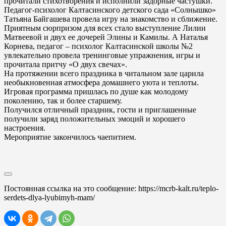
прочитали стихотворения и исполнили задорные частушки.
Педагог-психолог Калтасинского детского сада «Солнышко»
Татьяна Байгашева провела игру на знакомство и сближение.
Приятным сюрпризом для всех стало выступление Лилии
Матвеевой и двух ее дочерей Элины и Камилы. А Наталья
Корнева, педагог – психолог Калтасинской школы №2
увлекательно провела тренинговые упражнения, игры и
прочитала притчу «О двух свечах».
На протяжении всего праздника в читальном зале царила
необыкновенная атмосфера домашнего уюта и теплоты.
Игровая программа пришлась по душе как молодому
поколению, так и более старшему.
Получился отличный праздник, гости и приглашенные
получили заряд положительных эмоций и хорошего
настроения.
Мероприятие закончилось чаепитием.
Постоянная ссылка на это сообщение:
https://mcrb-kalt.ru/teplo-
serdets-dlya-lyubimyh-mam/