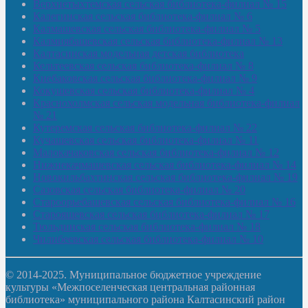
Верхнетыхтемская сельская библиотека-филиал № 15
Калегинская сельская библиотека-филиал № 6
Калмашевская сельская библиотека-филиал № 5
Калмиябашевская сельская библиотека-филиал № 13
Калтасинская модельная детская библиотека
Кельтеевская сельская библиотека-филиал № 8
Киебаковская сельская библиотека-филиал № 9
Кокушевская сельская библиотека-филиал № 4
Краснохолмская сельская модельная библиотека-филиал
№ 21
Кутеремская сельская библиотека-филиал № 22
Кучашевская сельская библиотека-филиал № 11
Малокачаковская сельская библиотека-филиал № 12
Нижнекачмашевская сельская библиотека-филиал № 14
Новокильбахтинская сельская библиотека-филиал № 19
Сазовская сельская библиотека-филиал № 20
Староорьебашевская сельская библиотека-филиал № 16
Старояшевская сельская библиотека-филиал № 17
Тюльдинская сельская библиотека-филиал № 18
Чилибеевская сельская библиотека-филиал № 10
© 2014-2025. Муниципальное бюджетное учреждение
культуры «Межпоселенческая центральная районная
библиотека» муниципального района Калтасинский район