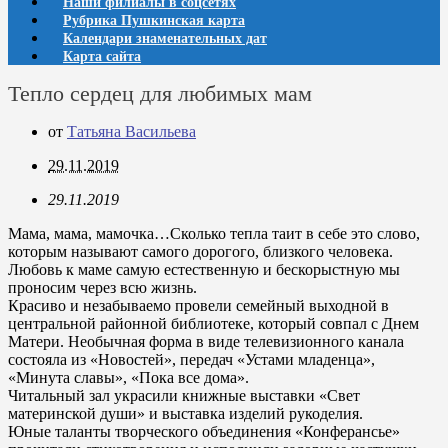
Наши филиалы в соцсетях
Рубрика Пушкинская карта
Календари знаменательных дат
Карта сайта
Тепло сердец для любимых мам
от
Татьяна Васильева
29.11.2019
29.11.2019
Мама, мама, мамочка…Сколько тепла таит в себе это слово,
которым называют самого дорогого, близкого человека.
Любовь к маме самую естественную и бескорыстную мы
проносим через всю жизнь.
Красиво и незабываемо провели семейный выходной в
центральной районной библиотеке, который совпал с Днем
Матери. Необычная форма в виде телевизионного канала
состояла из «Новостей», передач «Устами младенца»,
«Минута славы», «Пока все дома».
Читальный зал украсили книжные выставки «Свет
материнской души» и выставка изделий рукоделия.
Юные таланты творческого объединения «Конферансье»