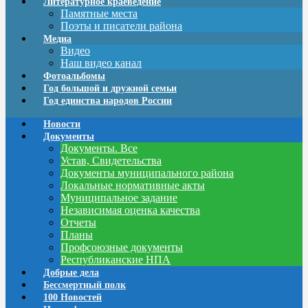
Литературное краеведение
Памятные места
Поэты и писатели района
Медиа
Видео
Наш видео канал
Фотоальбомы
Год большой и дружной семьи
Год единства народов России
Новости
Документы
Документы. Все
Устав, Свидетельства
Документы муниципального района
Локальные нормативные акты
Муниципальное задание
Независимая оценка качества
Отчеты
Планы
Профсоюзные документы
Республиканские НПА
Добрые дела
Бессмертный полк
100 Новостей