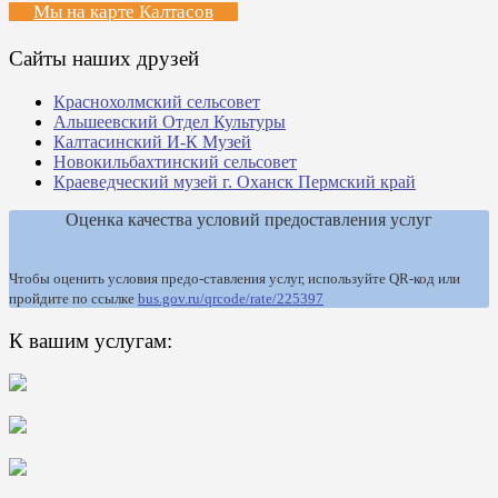
Мы на карте Калтасов
Сайты наших друзей
Краснохолмский сельсовет
Альшеевский Отдел Культуры
Калтасинский И-К Музей
Новокильбахтинский сельсовет
Краеведческий музей г. Оханск Пермский край
Оценка качества условий предоставления услуг
Чтобы оценить условия предо-ставления услуг, используйте QR-код или
пройдите по ссылке
bus.gov.ru/qrcode/rate/225397
К вашим услугам: