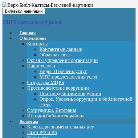
Вкл/выкл навигации
МЦРБ Калтасинский район
Главная
О библиотеке
Контакты
Контактные данные
Обратная связь
Органы управления организации
Наши услуги
Виды. Перечень услуг
МТО предоставления услуг
Структура МЦРБ
Противодействие коррупции
Противодействие коррупции
Опрос. Уровень коррупции в библиотечной
сфере
Сотрудники. Ветераны
История библиотек района
Коллегам
Календари знаменательных дат
Гимн РФ и РБ
Конкурсы