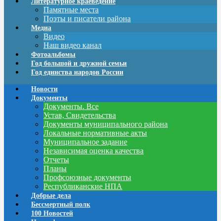
Литературное краеведение
Памятные места
Поэты и писатели района
Медиа
Видео
Наш видео канал
Фотоальбомы
Год большой и дружной семьи
Год единства народов России
Новости
Документы
Документы. Все
Устав, Свидетельства
Документы муниципального района
Локальные нормативные акты
Муниципальное задание
Независимая оценка качества
Отчеты
Планы
Профсоюзные документы
Республиканские НПА
Добрые дела
Бессмертный полк
100 Новостей