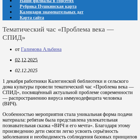
Наши филиалы в соцсетях
Рубрика Пушкинская карта
Календари знаменательных дат
Карта сайта
Тематический час «Проблема века —
СПИД»
от
Галимова Альбина
02.12.2025
02.12.2025
1 декабря работники Калегинской библиотеки и сельского
дома культуры провели тематический час
«
Проблема века
—
СПИД
»
, посвящённый актуальной проблеме современности
— распространению вируса иммунодефицита человека
(ВИЧ).
Особенностью мероприятия стала уникальная форма подачи
материала: ребятам была представлена увлекательная
познавательная сказка «ВИЧ и его мечта». Благодаря этому
произведению дети смогли легко усвоить серьёзность
заболевания и необходимость соблюдения базовых принципов