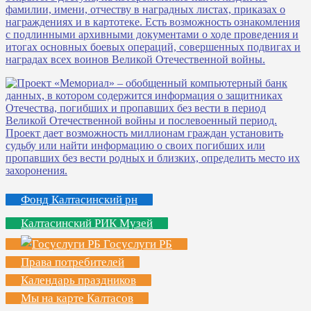
Фонд Калтасинский рн
Калтасинский РИК Музей
Госуслуги РБ
Права потребителей
Календарь праздников
Мы на карте Калтасов