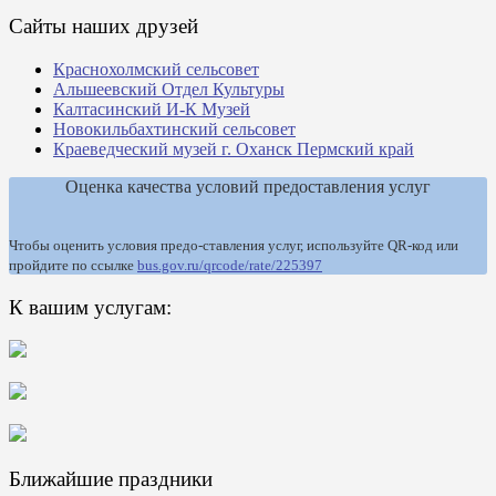
Сайты наших друзей
Краснохолмский сельсовет
Альшеевский Отдел Культуры
Калтасинский И-К Музей
Новокильбахтинский сельсовет
Краеведческий музей г. Оханск Пермский край
Оценка качества условий предоставления услуг
Чтобы оценить условия предо-ставления услуг, используйте QR-код или
пройдите по ссылке
bus.gov.ru/qrcode/rate/225397
К вашим услугам:
Ближайшие праздники