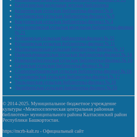
Калтасинская модельная детская библиотека
Кельтеевская сельская библиотека-филиал № 8
Киебаковская сельская библиотека-филиал № 9
Кокушевская сельская библиотека-филиал № 4
Краснохолмская сельская модельная библиотека-филиал
№ 21
Кутеремская сельская библиотека-филиал № 22
Кучашевская сельская библиотека-филиал № 11
Малокачаковская сельская библиотека-филиал № 12
Нижнекачмашевская сельская библиотека-филиал № 14
Новокильбахтинская сельская библиотека-филиал № 19
Сазовская сельская библиотека-филиал № 20
Староорьебашевская сельская библиотека-филиал № 16
Старояшевская сельская библиотека-филиал № 17
Тюльдинская сельская библиотека-филиал № 18
Чилибеевская сельская библиотека-филиал № 10
© 2014-2025. Муниципальное бюджетное учреждение
культуры «Межпоселенческая центральная районная
библиотека» муниципального района Калтасинский район
Республики Башкортостан.
https://mcrb-kalt.ru - Официальный сайт