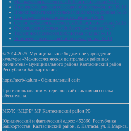
Малокачаковская сельская библиотека-филиал № 12
Нижнекачмашевская сельская библиотека-филиал № 14
Новокильбахтинская сельская библиотека-филиал № 19
Сазовская сельская библиотека-филиал № 20
Староорьебашевская сельская библиотека-филиал № 16
Старояшевская сельская библиотека-филиал № 17
Тюльдинская сельская библиотека-филиал № 18
Чилибеевская сельская библиотека-филиал № 10
© 2014-2025. Муниципальное бюджетное учреждение
культуры «Межпоселенческая центральная районная
библиотека» муниципального района Калтасинский район
Республики Башкортостан.
https://mcrb-kalt.ru - Официальный сайт
При использовании материалов сайта активная ссылка
обязательна.
МБУК “МЦРБ” МР Калтасинский район РБ
Юридический и фактический адрес: 452860, Республика
Башкортостан, Калтасинский район, с. Калтасы, ул. К.Маркса,