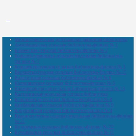
Межпоселенческая центральная районная библиотека
Амзибашевская сельская библиотека-филиал № 1
Бабаевская сельская библиотека-филиал № 2
Большекачаковская сельская модельная библиотека-
филиал № 7
Большекуразовская сельская библиотека-филиал № 3
Верхнетыхтемская сельская библиотека-филиал № 15
Калегинская сельская библиотека-филиал № 6
Калмашевская сельская библиотека-филиал № 5
Калмиябашевская сельская библиотека-филиал № 13
Калтасинская модельная детская библиотека
Кельтеевская сельская библиотека-филиал № 8
Киебаковская сельская библиотека-филиал № 9
Кокушевская сельская библиотека-филиал № 4
Краснохолмская сельская модельная библиотека-филиал
№ 21
Кутеремская сельская библиотека-филиал № 22
Кучашевская сельская библиотека-филиал № 11