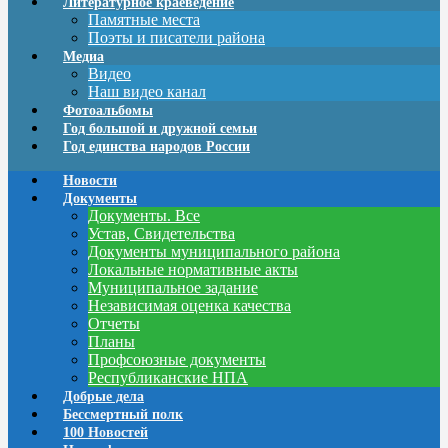
Литературное краеведение
Памятные места
Поэты и писатели района
Медиа
Видео
Наш видео канал
Фотоальбомы
Год большой и дружной семьи
Год единства народов России
Новости
Документы
Документы. Все
Устав, Свидетельства
Документы муниципального района
Локальные нормативные акты
Муниципальное задание
Независимая оценка качества
Отчеты
Планы
Профсоюзные документы
Республиканские НПА
Добрые дела
Бессмертный полк
100 Новостей