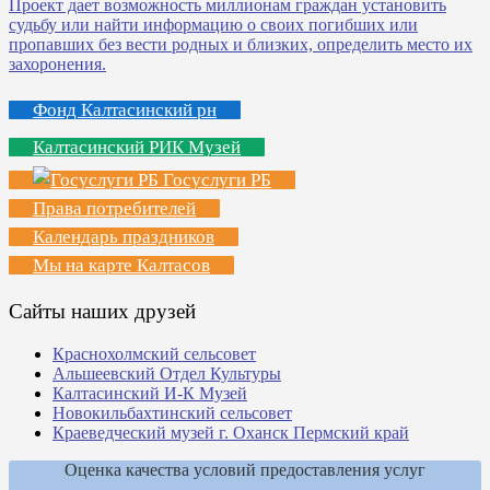
Фонд Калтасинский рн
Калтасинский РИК Музей
Госуслуги РБ
Права потребителей
Календарь праздников
Мы на карте Калтасов
Сайты наших друзей
Краснохолмский сельсовет
Альшеевский Отдел Культуры
Калтасинский И-К Музей
Новокильбахтинский сельсовет
Краеведческий музей г. Оханск Пермский край
Оценка качества условий предоставления услуг