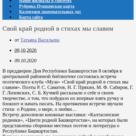
Наши филиалы в соцсетях
Рубрика Пушкинская карта
Календари знаменательных дат
Карта сайта
Свой край родной в стихах мы славим
от
Татьяна Васильева
09.10.2020
09.10.2020
В преддверии Дня Республики Башкортостан 8 октября в
центральной районной библиотеке состоялась встреча
поэтического клуба «Муза» «Свой край родной в стихах мы
славим». Поэты Р. С. Саматов, Н. Г. Пряхин, М. Ф. Сабиров, Г.
Г. Лиховских, С. Б. Кучмей рассказали о себе и своем
творчестве, о том, что побудило их впервые взять ручку и
блокнот и начать писать. На протяжении встречи звучали
стихи о Родине, о мире, о любви…
Встречу дополнили книжные выставки: «Калтасинские
родники», «Цвети родной Башкортостан», на которых были
представлены сборники местных поэтов и литература о
Республике Башкортостан.