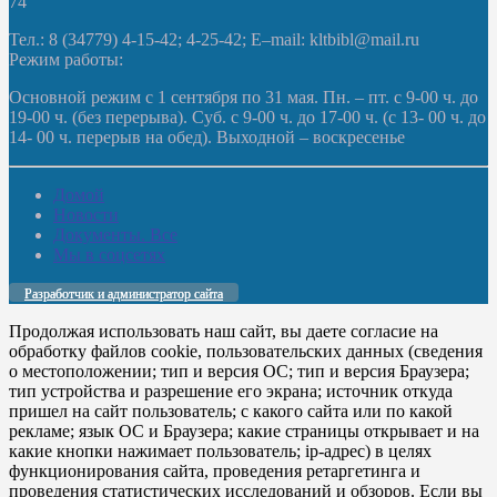
74
Тел.: 8 (34779) 4-15-42; 4-25-42; E–mail: kltbibl@mail.ru
Режим работы:
Основной режим с 1 сентября по 31 мая. Пн. – пт. с 9-00 ч. до
19-00 ч. (без перерыва). Суб. с 9-00 ч. до 17-00 ч. (с 13- 00 ч. до
14- 00 ч. перерыв на обед). Выходной – воскресенье
Домой
Новости
Документы. Все
Мы в соцсетях
Разработчик и администратор сайта
Продолжая использовать наш сайт, вы даете согласие на
обработку файлов cookie, пользовательских данных (сведения
о местоположении; тип и версия ОС; тип и версия Браузера;
тип устройства и разрешение его экрана; источник откуда
пришел на сайт пользователь; с какого сайта или по какой
рекламе; язык ОС и Браузера; какие страницы открывает и на
какие кнопки нажимает пользователь; ip-адрес) в целях
функционирования сайта, проведения ретаргетинга и
проведения статистических исследований и обзоров. Если вы