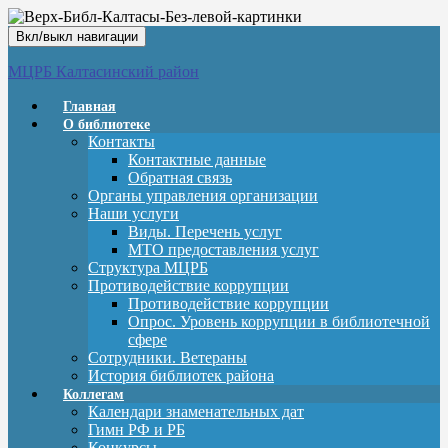
Вкл/выкл навигации
МЦРБ Калтасинский район
Главная
О библиотеке
Контакты
Контактные данные
Обратная связь
Органы управления организации
Наши услуги
Виды. Перечень услуг
МТО предоставления услуг
Структура МЦРБ
Противодействие коррупции
Противодействие коррупции
Опрос. Уровень коррупции в библиотечной
сфере
Сотрудники. Ветераны
История библиотек района
Коллегам
Календари знаменательных дат
Гимн РФ и РБ
Конкурсы