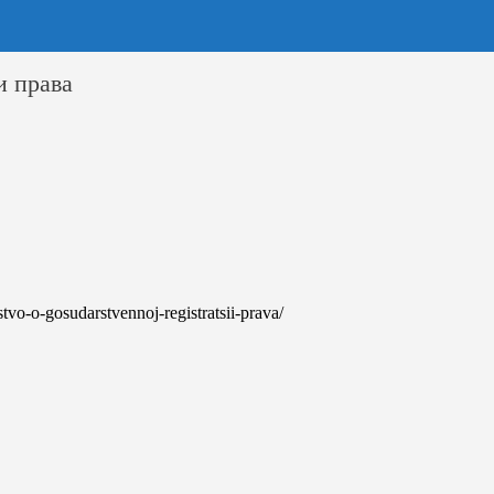
и права
lstvo-o-gosudarstvennoj-registratsii-prava/