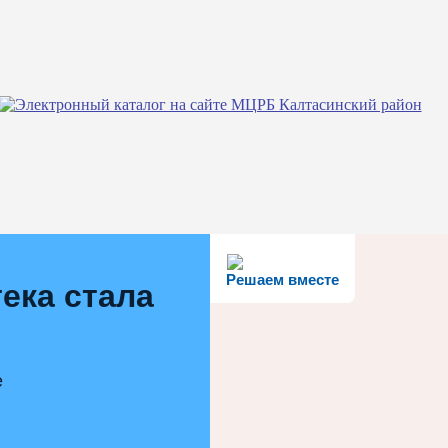
Решаем вместе
ека стала
е