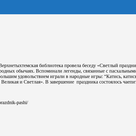
и Верхнетыхтемская библиотека провела беседу «Светлый праздн
ародных обычаях. Вспоминали легенды, связанные с пасхальными
большим удовольствием играли в народные игры: “Катись, катись
а Великая и Светлая». В завершение праздника состоялось чаепи
-prazdnik-pashi/