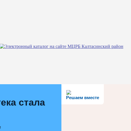
Решаем вместе
ека стала
е