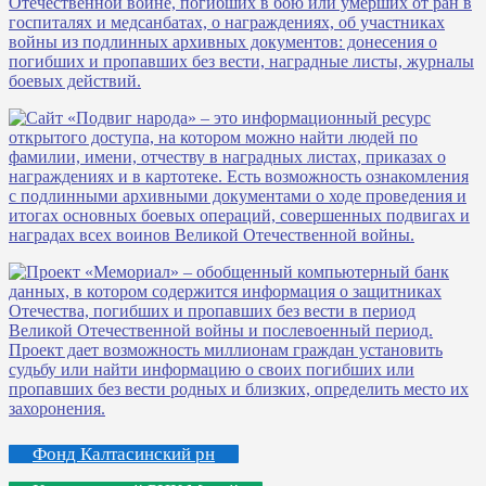
Фонд Калтасинский рн