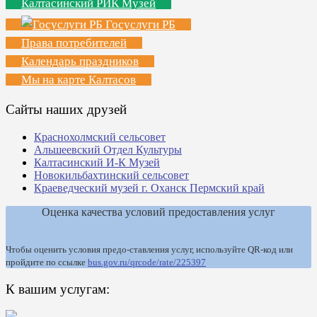
Калтасинский РИК Музей
Госуслуги РБ
Права потребителей
Календарь праздников
Мы на карте Калтасов
Сайты наших друзей
Краснохолмский сельсовет
Альшеевский Отдел Культуры
Калтасинский И-К Музей
Новокильбахтинский сельсовет
Краеведческий музей г. Оханск Пермский край
Оценка качества условий предоставления услуг
Чтобы оценить условия предо-ставления услуг, используйте QR-код или
пройдите по ссылке
bus.gov.ru/qrcode/rate/225397
К вашим услугам: