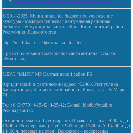
Чилибеевская сельская библиотека-филиал № 10
© 2014-2025. Муниципальное бюджетное учреждение
культуры «Межпоселенческая центральная районная
библиотека» муниципального района Калтасинский район
Республики Башкортостан.
https://mcrb-kalt.ru - Официальный сайт
При использовании материалов сайта активная ссылка
обязательна.
МБУК “МЦРБ” МР Калтасинский район РБ
Юридический и фактический адрес: 452860, Республика
Башкортостан, Калтасинский район, с. Калтасы, ул. К.Маркса,
74
Тел.: 8 (34779) 4-15-42; 4-25-42; E–mail: kltbibl@mail.ru
Режим работы:
Основной режим с 1 сентября по 31 мая. Пн. – пт. с 9-00 ч. до
19-00 ч. (без перерыва). Суб. с 9-00 ч. до 17-00 ч. (с 13- 00 ч. до
14- 00 ч. перерыв на обед). Выходной – воскресенье