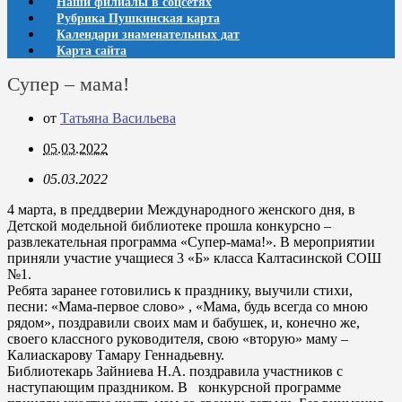
Наши филиалы в соцсетях
Рубрика Пушкинская карта
Календари знаменательных дат
Карта сайта
Супер – мама!
от
Татьяна Васильева
05.03.2022
05.03.2022
4 марта, в преддверии Международного женского дня, в
Детской модельной библиотеке прошла конкурсно –
развлекательная программа «Супер-мама!». В мероприятии
приняли участие учащиеся 3 «Б» класса Калтасинской СОШ
№1.
Ребята заранее готовились к празднику, выучили стихи,
песни: «Мама-первое слово» , «Мама, будь всегда со мною
рядом», поздравили своих мам и бабушек, и, конечно же,
своего классного руководителя, свою «вторую» маму –
Калиаскарову Тамару Геннадьевну.
Библиотекарь Зайниева Н.А. поздравила участников с
наступающим
праздником. В конкурсной программе