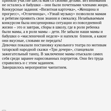
приняли участие шесть мам со своими детьми. Без внимания
не остались и бабушки – они были почетными членами жюри.
Конкурсные задания: «Визитная карточка», «Женщина и
прогресс», «Отличницы», «Узнай музыку» позволили мамам
и ребятам проявить свои знания и смекалку. Незабываемым
конкурсом была инсценировка ситуации из повседневной
жизни – это и завтрак, сборы в школу, где в роли ребенка
были мамы, а в роли мамы – дети. Не забыли наши мамы и
бабушки о «масленичной неделе» и напекли блинов, а какие
они вкусные, словами не передать!
Девочки показали постановку кукольного театра по мотивам
татарской народной сказки «Три дочери», станцевали
зажигательный танец. В заключение мамы отыскали самих
себя среди заранее нарисованных портретов. Они без труда
справились и с этим заданием.
Завершилось мероприятие чаепитием.