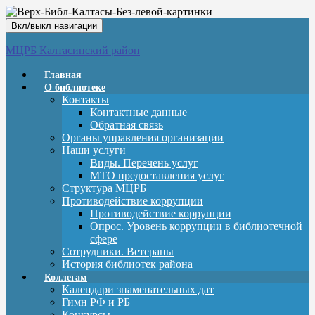
Вкл/выкл навигации
МЦРБ Калтасинский район
Главная
О библиотеке
Контакты
Контактные данные
Обратная связь
Органы управления организации
Наши услуги
Виды. Перечень услуг
МТО предоставления услуг
Структура МЦРБ
Противодействие коррупции
Противодействие коррупции
Опрос. Уровень коррупции в библиотечной
сфере
Сотрудники. Ветераны
История библиотек района
Коллегам
Календари знаменательных дат
Гимн РФ и РБ
Конкурсы