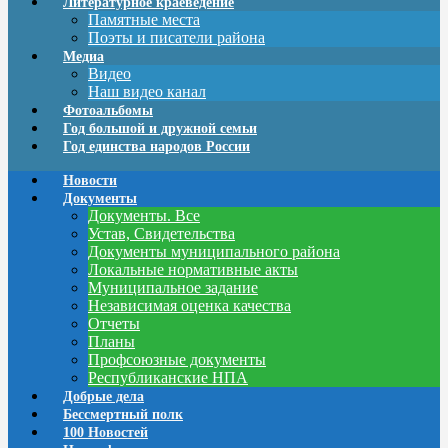
Литературное краеведение
Памятные места
Поэты и писатели района
Медиа
Видео
Наш видео канал
Фотоальбомы
Год большой и дружной семьи
Год единства народов России
Новости
Документы
Документы. Все
Устав, Свидетельства
Документы муниципального района
Локальные нормативные акты
Муниципальное задание
Независимая оценка качества
Отчеты
Планы
Профсоюзные документы
Республиканские НПА
Добрые дела
Бессмертный полк
100 Новостей