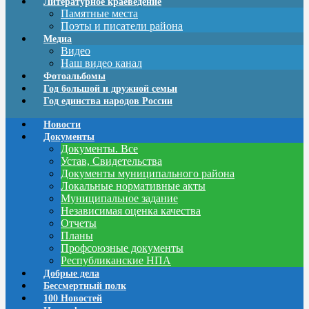
Литературное краеведение
Памятные места
Поэты и писатели района
Медиа
Видео
Наш видео канал
Фотоальбомы
Год большой и дружной семьи
Год единства народов России
Новости
Документы
Документы. Все
Устав, Свидетельства
Документы муниципального района
Локальные нормативные акты
Муниципальное задание
Независимая оценка качества
Отчеты
Планы
Профсоюзные документы
Республиканские НПА
Добрые дела
Бессмертный полк
100 Новостей