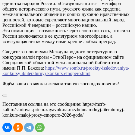
единства народов России. «Связующая нить» – метафора
общего исторического пути, русского языка как средства
межнационального общения и общих духовно-нравственных
ценностей, которые скрепляют многонациональный народ
Российской Федерации – российскую нацию.
Эта номинация – возможность через слово показать, что сила
России заключается в ее культурном многообразии, а
«связующая нить» между нами крепче любых преград.
Следите за новостями Международного литературного
конкурса малой прозы «ЭтноПеро» на официальном сайте
Свердловской областной межнациональной библиотеки
имени П.П. Бажова:
https://www.somb.ru/proekty-issledovaniya-
konkursy-4/literaturnyj-konkurs-etnopero.html
Ждём ваших заявок и желаем творческого вдохновения!
Постоянная ссылка на это сообщение:
https://mcrb-
kalt.ru/startoval-priem-zayavok-na-mezhdunarodnyj-literaturnyj-
konkurs-maloj-prozy-etnopero-2026-goda/