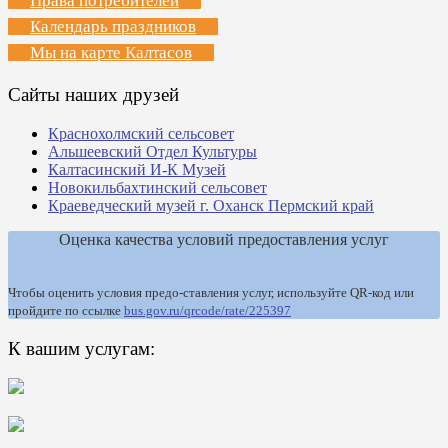
Права потребителей
Календарь праздников
Мы на карте Калтасов
Сайты наших друзей
Краснохолмский сельсовет
Альшеевский Отдел Культуры
Калтасинский И-К Музей
Новокильбахтинский сельсовет
Краеведческий музей г. Оханск Пермский край
Оценка качества условий предоставления услуг
Чтобы оценить условия предо-ставления услуг, используйте QR-код или
пройдите по ссылке
bus.gov.ru/qrcode/rate/225397
К вашим услугам: