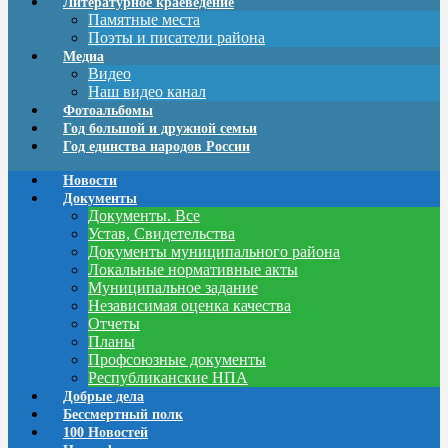
Литературное краеведение
Памятные места
Поэты и писатели района
Медиа
Видео
Наш видео канал
Фотоальбомы
Год большой и дружной семьи
Год единства народов России
Новости
Документы
Документы. Все
Устав, Свидетельства
Документы муниципального района
Локальные нормативные акты
Муниципальное задание
Независимая оценка качества
Отчеты
Планы
Профсоюзные документы
Республиканские НПА
Добрые дела
Бессмертный полк
100 Новостей