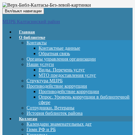
Вкл/выкл навигации
МЦРБ Калтасинский район
Главная
О библиотеке
Контакты
Контактные данные
Обратная связь
Органы управления организации
Наши услуги
Виды. Перечень услуг
МТО предоставления услуг
Структура МЦРБ
Противодействие коррупции
Противодействие коррупции
Опрос. Уровень коррупции в библиотечной
сфере
Сотрудники. Ветераны
История библиотек района
Коллегам
Календари знаменательных дат
Гимн РФ и РБ
Конкурсы