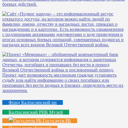
Фонд Калтасинский рн
Калтасинский РИК Музей
Госуслуги РБ