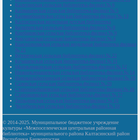
Калегинская сельская библиотека-филиал № 6
Калмашевская сельская библиотека-филиал № 5
Калмиябашевская сельская библиотека-филиал № 13
Калтасинская модельная детская библиотека
Кельтеевская сельская библиотека-филиал № 8
Киебаковская сельская библиотека-филиал № 9
Кокушевская сельская библиотека-филиал № 4
Краснохолмская сельская модельная библиотека-филиал
№ 21
Кутеремская сельская библиотека-филиал № 22
Кучашевская сельская библиотека-филиал № 11
Малокачаковская сельская библиотека-филиал № 12
Нижнекачмашевская сельская библиотека-филиал № 14
Новокильбахтинская сельская библиотека-филиал № 19
Сазовская сельская библиотека-филиал № 20
Староорьебашевская сельская библиотека-филиал № 16
Старояшевская сельская библиотека-филиал № 17
Тюльдинская сельская библиотека-филиал № 18
Чилибеевская сельская библиотека-филиал № 10
© 2014-2025. Муниципальное бюджетное учреждение
культуры «Межпоселенческая центральная районная
библиотека» муниципального района Калтасинский район
Республики Башкортостан.