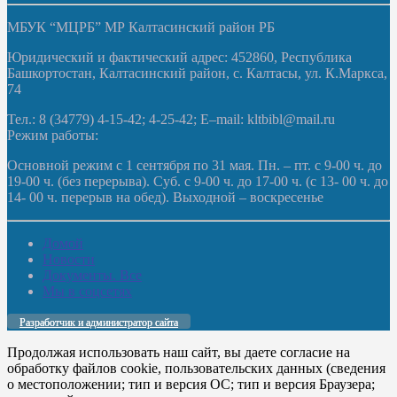
МБУК “МЦРБ” МР Калтасинский район РБ
Юридический и фактический адрес: 452860, Республика
Башкортостан, Калтасинский район, с. Калтасы, ул. К.Маркса,
74
Тел.: 8 (34779) 4-15-42; 4-25-42; E–mail: kltbibl@mail.ru
Режим работы:
Основной режим с 1 сентября по 31 мая. Пн. – пт. с 9-00 ч. до
19-00 ч. (без перерыва). Суб. с 9-00 ч. до 17-00 ч. (с 13- 00 ч. до
14- 00 ч. перерыв на обед). Выходной – воскресенье
Домой
Новости
Документы. Все
Мы в соцсетях
Разработчик и администратор сайта
Продолжая использовать наш сайт, вы даете согласие на
обработку файлов cookie, пользовательских данных (сведения
о местоположении; тип и версия ОС; тип и версия Браузера;