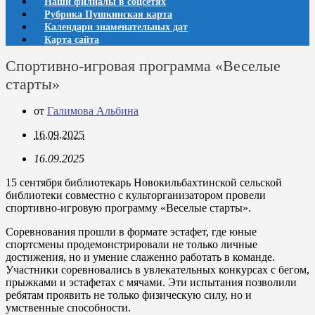
Наши филиалы в соцсетях
Рубрика Пушкинская карта
Календари знаменательных дат
Карта сайта
Спортивно-игровая программа «Веселые
старты»
от
Галимова Альбина
16.09.2025
16.09.2025
15 сентября библиотекарь Новокильбахтинской сельской
библиотеки совместно с культорганизатором провели
спортивно-игровую программу «Веселые старты».
Соревнования прошли в формате эстафет, где юные
спортсмены продемонстрировали не только личные
достижения, но и умение слаженно работать в команде.
Участники соревновались в увлекательных конкурсах с бегом,
прыжками и эстафетах с мячами. Эти испытания позволили
ребятам проявить не только физическую силу, но и
умственные способности.