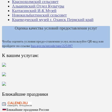
Краснохолмский сельсовет
Альшеевский Отдел Культуры
Калтасинский И-К Музей
Новокильбахтинский сельсовет
Краеведческий музей г. Оханск Пермский край
Оценка качества условий предоставления услуг
Чтобы оценить условия предо-ставления услуг, используйте QR-код или
пройдите по ссылке
bus.gov.ru/qrcode/rate/225397
К вашим услугам:
Ближайшие праздники
Ближайшие праздники России