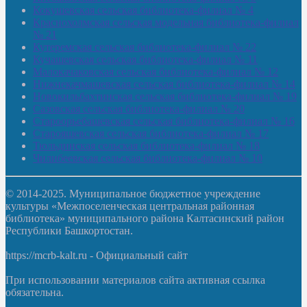
Кокушевская сельская библиотека-филиал № 4
Краснохолмская сельская модельная библиотека-филиал
№ 21
Кутеремская сельская библиотека-филиал № 22
Кучашевская сельская библиотека-филиал № 11
Малокачаковская сельская библиотека-филиал № 12
Нижнекачмашевская сельская библиотека-филиал № 14
Новокильбахтинская сельская библиотека-филиал № 19
Сазовская сельская библиотека-филиал № 20
Староорьебашевская сельская библиотека-филиал № 16
Старояшевская сельская библиотека-филиал № 17
Тюльдинская сельская библиотека-филиал № 18
Чилибеевская сельская библиотека-филиал № 10
© 2014-2025. Муниципальное бюджетное учреждение
культуры «Межпоселенческая центральная районная
библиотека» муниципального района Калтасинский район
Республики Башкортостан.
https://mcrb-kalt.ru - Официальный сайт
При использовании материалов сайта активная ссылка
обязательна.