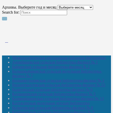
Архивы. Выберите год и месяц
Search for:
Межпоселенческая центральная районная библиотека
Амзибашевская сельская библиотека-филиал № 1
Бабаевская сельская библиотека-филиал № 2
Большекачаковская сельская модельная библиотека-
филиал № 7
Большекуразовская сельская библиотека-филиал № 3
Верхнетыхтемская сельская библиотека-филиал № 15
Калегинская сельская библиотека-филиал № 6
Калмашевская сельская библиотека-филиал № 5
Калмиябашевская сельская библиотека-филиал № 13
Калтасинская модельная детская библиотека
Кельтеевская сельская библиотека-филиал № 8
Киебаковская сельская библиотека-филиал № 9