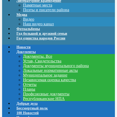
Литературное краеведение
Памятные места
Поэты и писатели района
Медиа
Видео
Наш видео канал
Фотоальбомы
Год большой и дружной семьи
Год единства народов России
Новости
Документы
Документы. Все
Устав, Свидетельства
Документы муниципального района
Локальные нормативные акты
Муниципальное задание
Независимая оценка качества
Отчеты
Планы
Профсоюзные документы
Республиканские НПА
Добрые дела
Бессмертный полк
100 Новостей