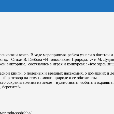
гический вечер. В ходе мероприятия ребята узнали о богатой и
вечеству. Стихи В. Глебова «И только ахает Природа…» и М. Ду
ой викторине, состязались в играх и конкурсах : «Кто здесь л
асной книги, о полезных и вредных насекомых, о домашних и ле
ый разговор на тему помощи природе и ее обитателям.
о сохранить жизнь на земле – нужно знать, любить и охранять 
 берегите!»
om-prirodu-soobshha/