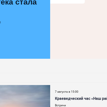
ека стала
е