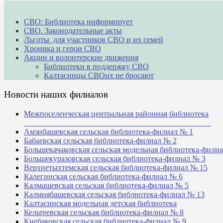
СВО: Библиотека информирует
СВО. Законодательные акты
Льготы для участников СВО и их семей
Хроника и герои СВО
Акции и волонтерские движения
Библиотеки в поддержку СВО
Калтасинцы СВОих не бросают
Новости наших филиалов
Межпоселенческая центральная районная библиотека
_______________________________________________
Амзибашевская сельская библиотека-филиал № 1
Бабаевская сельская библиотека-филиал № 2
Большекачаковская сельская модельная библиотека-фили
Большекуразовская сельская библиотека-филиал № 3
Верхнетыхтемская сельская библиотека-филиал № 15
Калегинская сельская библиотека-филиал № 6
Калмашевская сельская библиотека-филиал № 5
Калмиябашевская сельская библиотека-филиал № 13
Калтасинская модельная детская библиотека
Кельтеевская сельская библиотека-филиал № 8
Киебаковская сельская библиотека-филиал № 9