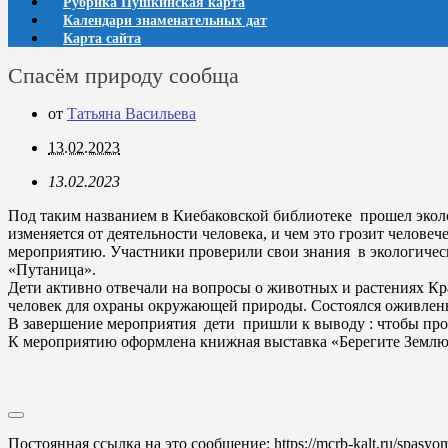
Рубрика Пушкинская карта
Календари знаменательных дат
Карта сайта
Спасём природу сообща
от
Татьяна Васильева
13.02.2023
13.02.2023
Под таким названием в Киебаковской библиотеке прошел эколо
изменяется от деятельности человека, и чем это грозит чело
мероприятию. Участники проверили свои знания в экологическ
«Путаница».
Дети активно отвечали на вопросы о животных и растениях Кр
человек для охраны окружающей природы. Состоялся оживленн
В завершение мероприятия дети пришли к выводу : чтобы прост
К мероприятию оформлена книжная выставка «Берегите Землю,
Постоянная ссылка на это сообщение:
https://mcrb-kalt.ru/spasy