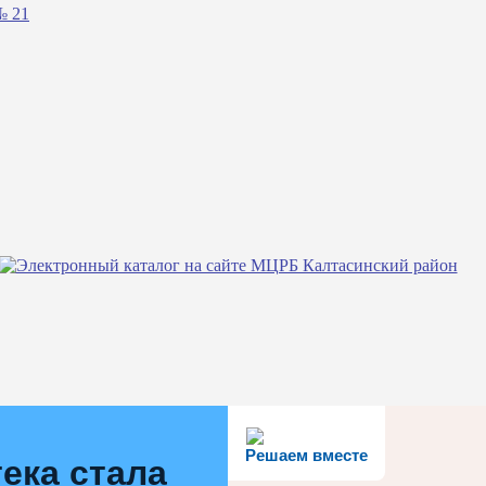
№ 21
Решаем вместе
ека стала