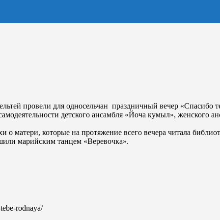
Кельтей провели для односельчан праздничный вечер «Спасибо т
модеятельности детского ансамбля «Йоча кумыл», женского анс
о матери, которые на протяжение всего вечера читала библиот
шили марийским танцем «Веревочка».
-tebe-rodnaya/