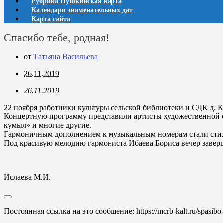
Рубрика Пушкинская карта
Календари знаменательных дат
Карта сайта
Спасибо тебе, родная!
от
Татьяна Васильева
26.11.2019
26.11.2019
22 ноября работники культуры сельской библиотеки и СДК д. 
Концертную программу представили артисты художественной са
кумыл» и многие другие.
Гармоничным дополнением к музыкальным номерам стали стихи 
Под красивую мелодию гармониста Ибаева Бориса вечер завер
Ислаева М.И.
Постоянная ссылка на это сообщение:
https://mcrb-kalt.ru/spasibo