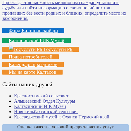
Фонд Калтасинский рн
Калтасинский РИК Музей
Госуслуги РБ
Права потребителей
Календарь праздников
Мы на карте Калтасов
Сайты наших друзей
Краснохолмский сельсовет
Альшеевский Отдел Культуры
Калтасинский И-К Музей
Новокильбахтинский сельсовет
Краеведческий музей г. Оханск Пермский край
Оценка качества условий предоставления услуг