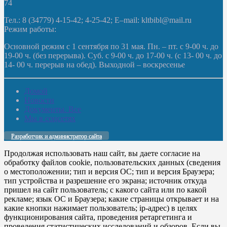
74
Тел.: 8 (34779) 4-15-42; 4-25-42; E–mail: kltbibl@mail.ru
Режим работы:
Основной режим с 1 сентября по 31 мая. Пн. – пт. с 9-00 ч. до
19-00 ч. (без перерыва). Суб. с 9-00 ч. до 17-00 ч. (с 13- 00 ч. до
14- 00 ч. перерыв на обед). Выходной – воскресенье
Домой
Новости
Документы. Все
Мы в соцсетях
Разработчик и администратор сайта
Продолжая использовать наш сайт, вы даете согласие на
обработку файлов cookie, пользовательских данных (сведения
о местоположении; тип и версия ОС; тип и версия Браузера;
тип устройства и разрешение его экрана; источник откуда
пришел на сайт пользователь; с какого сайта или по какой
рекламе; язык ОС и Браузера; какие страницы открывает и на
какие кнопки нажимает пользователь; ip-адрес) в целях
функционирования сайта, проведения ретаргетинга и
проведения статистических исследований и обзоров. Если вы