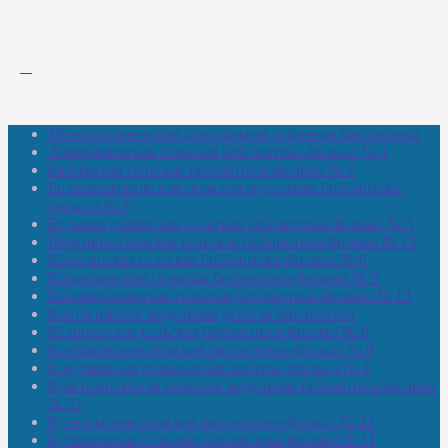
Межпоселенческая центральная районная библиотека
Амзибашевская сельская библиотека-филиал № 1
Бабаевская сельская библиотека-филиал № 2
Большекачаковская сельская модельная библиотека-
филиал № 7
Большекуразовская сельская библиотека-филиал № 3
Верхнетыхтемская сельская библиотека-филиал № 15
Калегинская сельская библиотека-филиал № 6
Калмашевская сельская библиотека-филиал № 5
Калмиябашевская сельская библиотека-филиал № 13
Калтасинская модельная детская библиотека
Кельтеевская сельская библиотека-филиал № 8
Киебаковская сельская библиотека-филиал № 9
Кокушевская сельская библиотека-филиал № 4
Краснохолмская сельская модельная библиотека-филиал
№ 21
Кутеремская сельская библиотека-филиал № 22
Кучашевская сельская библиотека-филиал № 11