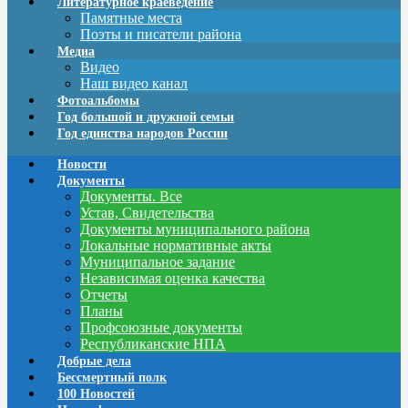
Литературное краеведение
Памятные места
Поэты и писатели района
Медиа
Видео
Наш видео канал
Фотоальбомы
Год большой и дружной семьи
Год единства народов России
Новости
Документы
Документы. Все
Устав, Свидетельства
Документы муниципального района
Локальные нормативные акты
Муниципальное задание
Независимая оценка качества
Отчеты
Планы
Профсоюзные документы
Республиканские НПА
Добрые дела
Бессмертный полк
100 Новостей