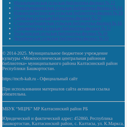
Малокачаковская сельская библиотека-филиал № 12
Нижнекачмашевская сельская библиотека-филиал № 14
Новокильбахтинская сельская библиотека-филиал № 19
Сазовская сельская библиотека-филиал № 20
Староорьебашевская сельская библиотека-филиал № 16
Старояшевская сельская библиотека-филиал № 17
Тюльдинская сельская библиотека-филиал № 18
Чилибеевская сельская библиотека-филиал № 10
© 2014-2025. Муниципальное бюджетное учреждение
культуры «Межпоселенческая центральная районная
библиотека» муниципального района Калтасинский район
Республики Башкортостан.
https://mcrb-kalt.ru - Официальный сайт
При использовании материалов сайта активная ссылка
обязательна.
МБУК “МЦРБ” МР Калтасинский район РБ
Юридический и фактический адрес: 452860, Республика
Башкортостан, Калтасинский район, с. Калтасы, ул. К.Маркса,