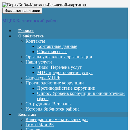
Вкл/выкл навигации
МЦРБ Калтасинский район
Главная
О библиотеке
Контакты
Контактные данные
Обратная связь
Органы управления организации
Наши услуги
Виды. Перечень услуг
МТО предоставления услуг
Структура МЦРБ
Противодействие коррупции
Противодействие коррупции
Опрос. Уровень коррупции в библиотечной
сфере
Сотрудники. Ветераны
История библиотек района
Коллегам
Календари знаменательных дат
Гимн РФ и РБ
Конкурсы