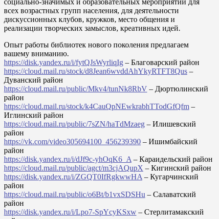
социально-значимых и образовательных мероприятий для
всех возрастных групп населения, для деятельности
дискуссионных клубов, кружков, место общения и
реализации творческих замыслов, креативных идей.
Опыт работы библиотек нового поколения предлагаем
вашему вниманию.
https://disk.yandex.ru/i/fytQJsWyrliqIg
– Благоварский район
https://cloud.mail.ru/stock/d8Jean6wvddAhYkyRTFT8Qus
–
Дуванский район
https://cloud.mail.ru/public/Mkv4/tunNk8RbV
– Дюртюлинский
район
https://cloud.mail.ru/stock/k4CauQpNEwkrabhTTodGfQfm
–
Иглинский район
https://cloud.mail.ru/public/7sZN/haTdMzaeg
– Илишевский
район
https://vk.com/video305694100_456239390
– Ишимбайский
район
https://disk.yandex.ru/i/dJf9c-yhOqK6_A
– Караидельский район
https://cloud.mail.ru/public/agct/m3cjAQupX
– Кигинский район
https://disk.yandex.ru/i/ZGQT0IfRgkwwHA
– Кугарчинский
район
https://cloud.mail.ru/public/o6Bt/b1vxSDSHu
– Салаватский
район
https://disk.yandex.ru/i/Lpo7-SpYcyKSxw
– Стерлитамакский