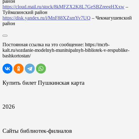
район
https://cloud.mail.ru/stock/8kMFZX2K8L7GeSBZreegHXxw
–
Туймазинский район
https://disk.yandex.ru/i/MnF88XZsmYv7UQ
– Чекмагушевский
район
Постоянная ссылка на это сообщение:
https://mcrb-
kalt.ru/sozdanie-modelnyh-munitsipalnyh-bibliotek-v-respublike-
bashkortostan/
Купить билет Пушкинская карта
2026
Сайты библиотек-филиалов