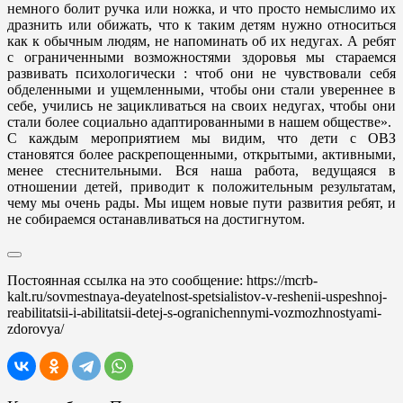
немного болит ручка или ножка, и что просто немыслимо их
дразнить или обижать, что к таким детям нужно относиться
как к обычным людям, не напоминать об их недугах. А ребят
с ограниченными возможностями здоровья мы стараемся
развивать психологически : чтоб они не чувствовали себя
обделенными и ущемленными, чтобы они стали увереннее в
себе, учились не зацикливаться на своих недугах, чтобы они
стали более социально адаптированными в нашем обществе».
С каждым мероприятием мы видим, что дети с ОВЗ
становятся более раскрепощенными, открытыми, активными,
менее стеснительными. Вся наша работа, ведущаяся в
отношении детей, приводит к положительным результатам,
чему мы очень рады. Мы ищем новые пути развития ребят, и
не собираемся останавливаться на достигнутом.
Постоянная ссылка на это сообщение:
https://mcrb-
kalt.ru/sovmestnaya-deyatelnost-spetsialistov-v-reshenii-uspeshnoj-
reabilitatsii-i-abilitatsii-detej-s-ogranichennymi-vozmozhnostyami-
zdorovya/