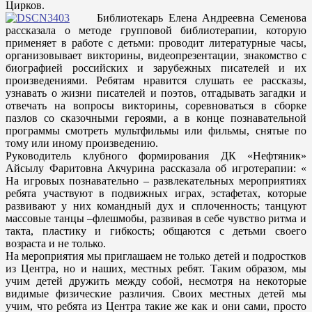
Цирков.
Библиотекарь Елена Андреевна Семенова
рассказала о методе групповой библиотерапии, которую
применяет в работе с детьми: проводит литературные часы,
организовывает викторины, видеопрезентации, знакомство с
биографией российских и зарубежных писателей и их
произведениями. Ребятам нравится слушать ее рассказы,
узнавать о жизни писателей и поэтов, отгадывать загадки и
отвечать на вопросы викторины, соревноваться в сборке
пазлов со сказочными героями, а в конце познавательной
программы смотреть мультфильмы или фильмы, снятые по
тому или иному произведению.
Руководитель клубного формирования ДК «Нефтяник»
Айсылу Фаритовна Акчурина рассказала об игротерапии: «
На игровых познавательно – развлекательных мероприятиях
ребята участвуют в подвижных играх, эстафетах, которые
развивают у них командный дух и сплоченность; танцуют
массовые танцы –флешмобы, развивая в себе чувство ритма и
такта, пластику и гибкость; общаются с детьми своего
возраста и не только.
На мероприятия мы приглашаем не только детей и подростков
из Центра, но и наших, местных ребят. Таким образом, мы
учим детей дружить между собой, несмотря на некоторые
видимые физические различия. Своих местных детей мы
учим, что ребята из Центра такие же как и они сами, просто