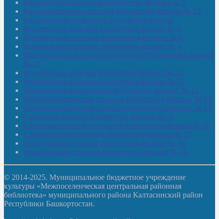
Калмашевская сельская библиотека-филиал № 5
Калмиябашевская сельская библиотека-филиал № 13
Калтасинская модельная детская библиотека
Кельтеевская сельская библиотека-филиал № 8
Киебаковская сельская библиотека-филиал № 9
Кокушевская сельская библиотека-филиал № 4
Краснохолмская сельская модельная библиотека-филиал
№ 21
Кутеремская сельская библиотека-филиал № 22
Кучашевская сельская библиотека-филиал № 11
Малокачаковская сельская библиотека-филиал № 12
Нижнекачмашевская сельская библиотека-филиал № 14
Новокильбахтинская сельская библиотека-филиал № 19
Сазовская сельская библиотека-филиал № 20
Староорьебашевская сельская библиотека-филиал № 16
Старояшевская сельская библиотека-филиал № 17
Тюльдинская сельская библиотека-филиал № 18
Чилибеевская сельская библиотека-филиал № 10
© 2014-2025. Муниципальное бюджетное учреждение
культуры «Межпоселенческая центральная районная
библиотека» муниципального района Калтасинский район
Республики Башкортостан.