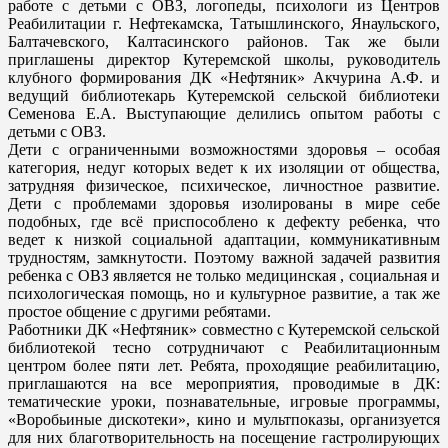
работе с детьми с ОВЗ, логопеды, психологи из Центров
Реабилитации г. Нефтекамска, Татышлинского, Янаульского,
Балтачевского, Калтасинского районов. Так же были
приглашены директор Кутеремской школы, руководитель
клубного формирования ДК «Нефтяник» Акчурина А.Ф. и
ведущий библиотекарь Кутеремской сельской библиотеки
Семенова Е.А. Выступающие делились опытом работы с
детьми с ОВЗ.
Дети с ограниченными возможностями здоровья – особая
категория, недуг которых ведет к их изоляции от общества,
затрудняя физическое, психическое, личностное развитие.
Дети с проблемами здоровья изолированы в мире себе
подобных, где всё приспособлено к дефекту ребенка, что
ведет к низкой социальной адаптации, коммуникативным
трудностям, замкнутости. Поэтому важной задачей развития
ребенка с ОВЗ является не только медицинская , социальная и
психологическая помощь, но и культурное развитие, а так же
простое общение с другими ребятами.
Работники ДК «Нефтяник» совместно с Кутеремской сельской
библиотекой тесно сотрудничают с Реабилитационным
центром более пяти лет. Ребята, проходящие реабилитацию,
приглашаются на все мероприятия, проводимые в ДК:
тематические уроки, познавательные, игровые программы,
«Воробьиные дискотеки», кино и мультпоказы, организуется
для них благотворительность на посещение гастролирующих