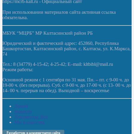
https://mcrb-kalt.ru - Официальный сайт
При использовании материалов сайта активная ссылка
обязательна.
МБУК “МЦРБ” МР Калтасинский район РБ
Юридический и фактический адрес: 452860, Республика
Башкортостан, Калтасинский район, с. Калтасы, ул. К.Маркса,
74
Тел.: 8 (34779) 4-15-42; 4-25-42; E–mail: kltbibl@mail.ru
Режим работы:
Основной режим с 1 сентября по 31 мая. Пн. – пт. с 9-00 ч. до
19-00 ч. (без перерыва). Суб. с 9-00 ч. до 17-00 ч. (с 13- 00 ч. до
14- 00 ч. перерыв на обед). Выходной – воскресенье
Домой
Новости
Документы. Все
Мы в соцсетях
Разработчик и администратор сайта