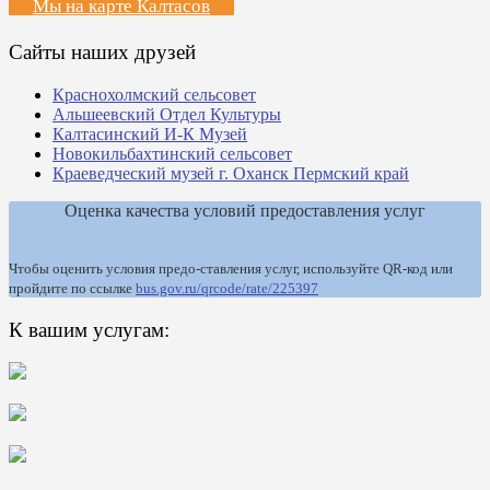
Мы на карте Калтасов
Сайты наших друзей
Краснохолмский сельсовет
Альшеевский Отдел Культуры
Калтасинский И-К Музей
Новокильбахтинский сельсовет
Краеведческий музей г. Оханск Пермский край
Оценка качества условий предоставления услуг
Чтобы оценить условия предо-ставления услуг, используйте QR-код или
пройдите по ссылке
bus.gov.ru/qrcode/rate/225397
К вашим услугам: