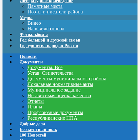
Литературное краеведение
Памятные места
Поэты и писатели района
Медиа
Видео
Наш видео канал
Фотоальбомы
Год большой и дружной семьи
Год единства народов России
Новости
Документы
Документы. Все
Устав, Свидетельства
Документы муниципального района
Локальные нормативные акты
Муниципальное задание
Независимая оценка качества
Отчеты
Планы
Профсоюзные документы
Республиканские НПА
Добрые дела
Бессмертный полк
100 Новостей