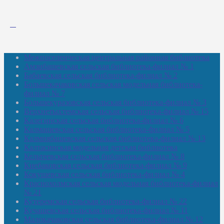
Межпоселенческая центральная районная библиотека
Амзибашевская сельская библиотека-филиал № 1
Бабаевская сельская библиотека-филиал № 2
Большекачаковская сельская модельная библиотека-
филиал № 7
Большекуразовская сельская библиотека-филиал № 3
Верхнетыхтемская сельская библиотека-филиал № 15
Калегинская сельская библиотека-филиал № 6
Калмашевская сельская библиотека-филиал № 5
Калмиябашевская сельская библиотека-филиал № 13
Калтасинская модельная детская библиотека
Кельтеевская сельская библиотека-филиал № 8
Киебаковская сельская библиотека-филиал № 9
Кокушевская сельская библиотека-филиал № 4
Краснохолмская сельская модельная библиотека-филиал
№ 21
Кутеремская сельская библиотека-филиал № 22
Кучашевская сельская библиотека-филиал № 11
Малокачаковская сельская библиотека-филиал № 12