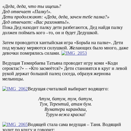
«Деда, деда, что ты ищешь?
Дед отвечает «Палку!».
Дети продолжают: «Деда, деда, зачем тебе палка?»
Дед отвечает: «Вас разгонять!».
Пока Дед находит палку дети разбегаются, Дед найдя палку
должен поймать кого –то, он и будет Дедушкой.
Затем проводится хантыйская игра «Борьба на палке». Дети
под музыку меряются силушкой. Желающих было много, даже
девочки померялись силами.
Ведущая Тимирбаева Татьяна проводит игру коми «Коди
сероктас?» – «Кто засмеётся?» Дети становятся в круг и левой
рукой держат большой палец соседа, образуя жернова
мельницы.
Ведущая считалкой выбирает водящего:
Атум, батум, тум, батум,
Тум, Терентий, атам бум.
Вуматери карандаш,
Турум вежа краска!
Водящей стала сама ведущая – Таня. Водящий
ходит по кругу и говорит: