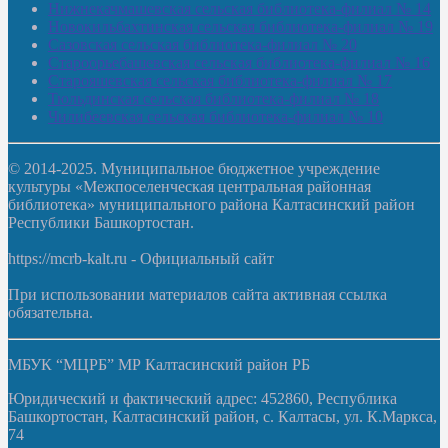
Нижнекачмашевская сельская библиотека-филиал № 14
Новокильбахтинская сельская библиотека-филиал № 19
Сазовская сельская библиотека-филиал № 20
Староорьебашевская сельская библиотека-филиал № 16
Старояшевская сельская библиотека-филиал № 17
Тюльдинская сельская библиотека-филиал № 18
Чилибеевская сельская библиотека-филиал № 10
© 2014-2025. Муниципальное бюджетное учреждение
культуры «Межпоселенческая центральная районная
библиотека» муниципального района Калтасинский район
Республики Башкортостан.
https://mcrb-kalt.ru - Официальный сайт
При использовании материалов сайта активная ссылка
обязательна.
МБУК “МЦРБ” МР Калтасинский район РБ
Юридический и фактический адрес: 452860, Республика
Башкортостан, Калтасинский район, с. Калтасы, ул. К.Маркса,
74