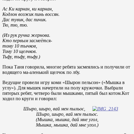
Ас Ки карнан, ки карнан,
Кодлон возжик пинь воссян.
Дас тувик, дас пичик.
Тю, тю, тю.
(Из рук ручка жернова.
Кто первым засмеётся-
тому 10 тычков,
Тому 10 щелчков.
Тьфу, тьфу, тьфу.)
Пока Таня говорила, многие ребята засмеялись и получили от
водящего ма-аленький щелчок по лбу.
Ведущие провели игру коми «Шырон пельсон» («Мышка в
углу»). Для мышек начертили на полу кружочки. Выбрали
пятерых ребят, четверо были мышками, пятый был котом.Кот
ходил по круги и говорил:
Шыро, шыро, вай мен пыльос,
Шыро, шыро, вай мен пыльос.
(Мышка, мышка, дай мне угол,
Мышка, мышка, дай мне угол.)