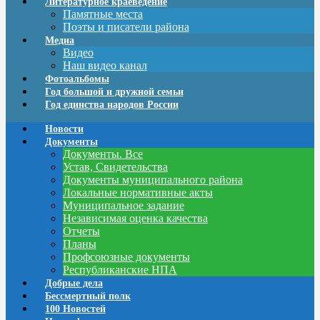
Литературное краеведение
Памятные места
Поэты и писатели района
Медиа
Видео
Наш видео канал
Фотоальбомы
Год большой и дружной семьи
Год единства народов России
Новости
Документы
Документы. Все
Устав, Свидетельства
Документы муниципального района
Локальные нормативные акты
Муниципальное задание
Независимая оценка качества
Отчеты
Планы
Профсоюзные документы
Республиканские НПА
Добрые дела
Бессмертный полк
100 Новостей