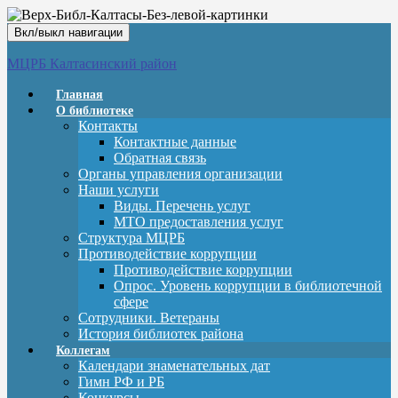
Вкл/выкл навигации
МЦРБ Калтасинский район
Главная
О библиотеке
Контакты
Контактные данные
Обратная связь
Органы управления организации
Наши услуги
Виды. Перечень услуг
МТО предоставления услуг
Структура МЦРБ
Противодействие коррупции
Противодействие коррупции
Опрос. Уровень коррупции в библиотечной
сфере
Сотрудники. Ветераны
История библиотек района
Коллегам
Календари знаменательных дат
Гимн РФ и РБ
Конкурсы