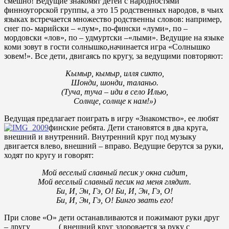
смешно! Ведущие знакомят детей с народностями
финноугорской группы, а это 15 родственных народов, в чьих
языках встречается множество родственны словов: например,
снег по- марийски – «лум», по-фински «луми», по –
мордовски «лов», по – удмуртски –«лыми». Ведущие на языке
коми зовут в гости солнышко,начинается игра «Солнышко
зовем!». Все дети, двигаясь по кругу, за ведущими повторяют:
Кымыр, кымыр, илля сикто,
Шонди, шонди, таланьо.
(Туча, туча – иди в село Илью,
Солнце, солнце к нам!»)
Ведущая предлагает поиграть в игру «Знакомство», ее любят
финские ребята. Дети становятся в два круга,
внешний и внутренний. Внутренний круг под музыку
двигается влево, внешний – вправо. Ведущие берутся за руки,
ходят по кругу и говорят:
Мой веселый славный песик у окна сидит,
Мой веселый славный песик на меня глядит.
Би, И, Эн, Гэ, О! Би, И, Эн, Гэ, О!
Би, И, Эн, Гэ, О! Бинго звать его!
При слове «О» дети останавливаются и пожимают руки друг
– другу ( внешний круг здоровается за руку с