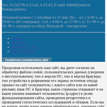
Тел.: 8 (34779) 4-15-42; 4-25-42; E–mail: kltbibl@mail.ru
Режим работы:
Основной режим с 1 сентября по 31 мая. Пн. – пт. с 9-00 ч. до
19-00 ч. (без перерыва). Суб. с 9-00 ч. до 17-00 ч. (с 13- 00 ч. до
14- 00 ч. перерыв на обед). Выходной – воскресенье
Домой
Новости
Документы. Все
Мы в соцсетях
Разработчик и администратор сайта
Продолжая использовать наш сайт, вы даете согласие на
обработку файлов cookie, пользовательских данных (сведения
о местоположении; тип и версия ОС; тип и версия Браузера;
тип устройства и разрешение его экрана; источник откуда
пришел на сайт пользователь; с какого сайта или по какой
рекламе; язык ОС и Браузера; какие страницы открывает и на
какие кнопки нажимает пользователь; ip-адрес) в целях
функционирования сайта, проведения ретаргетинга и
проведения статистических исследований и обзоров. Если вы
не хотите, чтобы ваши данные обрабатывались, покиньте сайт.