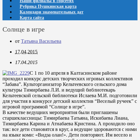
Наши филиалы в соцсетях
Рубрика Пушкинская карта
Календари знаменательных дат
Карта сайта
Солнце в игре
от
Татьяна Васильева
17.04.2015
17.04.2015
С 1 по 10 апреля в Калтасинском районе
проходил конкурс детских творческих игровых коллективов
“Забава”. Культорганизатор Кельтеевского сельского дома
культуры Тимирбаева Л.И. и ведущий библиотекарь
Кельтеевской сельской библиотеки Ислаева М.И. подготовили
для участия в конкурсе детский коллектив “Веселый ручеек” с
игровой программой “Солнце в игре”.
В качестве ведущиих мероприятия были приглашены
старшеклассницы: Тимирбаева Татьяна, Искибаева Лиана,
Тимирбаева Карина и Атнабаева Кристина. А проходило оно
так: все дети становятся в круг, а ведущие здороваются с ними
на языке коми: «Видза олан!». Дети повторяют. Им весело и