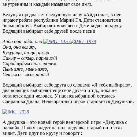
внутренним и каждый называет свое имя).
Ведущая предлагает следующую игру «Айда она», в нее
играют ребята республики Марий Эл. Дети становятся в
большой круг. Выбирают водящего. Дети ходят по кругу.
Водящий выбирает себе друзей после песни:
Айда она, айда она,
Она, она велику,
Кукурица, ци-ца, ци-ца,
Сакыр – сакыр, парнацой!
Сарай вуйым топ- торем,
Тынь яжо, мынь яжо,
Сек яжо – жок тиды!
Водящий выбирает себе друга со словами «Я тебя выбираю»,
два водящих выбирают еще себе друзей и т.д., пока не
останется один человек. У нас невыбранной осталась
Сайранова Диана. Невыбранный игрок становится Дедушкой.
А дедушка – это новый герой венгерской игры «Дедушка с
палкой». Палку кладут на пол, дедушка старый он плохо
видит. Дети идут по кругу и говорят :