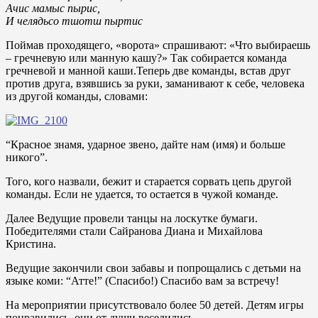
Ачис мамыс пырис,
И челядьсо тшотш пыртис
Поймав проходящего, «ворота» спрашивают: «Что выбираешь
– гречневую или манную кашу?» Так собирается команда
гречневой и манной каши.Теперь две команды, встав друг
против друга, взявшись за руки, заманивают к себе, человека
из другой команды, словами:
“Красное знамя, ударное звено, дайте нам (имя) и больше
никого”.
Того, кого назвали, бежит и старается сорвать цепь другой
команды. Если не удается, то остается в чужой команде.
Далее Ведущие провели танцы на лоскутке бумаги.
Победителями стали Сайранова Диана и Михайлова
Кристина.
Ведущие закончили свои забавы и попрощались с детьми на
языке коми: “Атте!” (Спасибо!) Спасибо вам за встречу!
На мероприятии присутствовало более 50 детей. Детям игры
понравились, они от души веселились.