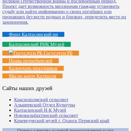
Фонд Калтасинский рн
Калтасинский РИК Музей
Госуслуги РБ
Права потребителей
Календарь праздников
Мы на карте Калтасов
Сайты наших друзей
Краснохолмский сельсовет
Альшеевский Отдел Культуры
Калтасинский И-К Музей
Новокильбахтинский сельсовет
Краеведческий музей г. Оханск Пермский край
Оценка качества условий предоставления услуг