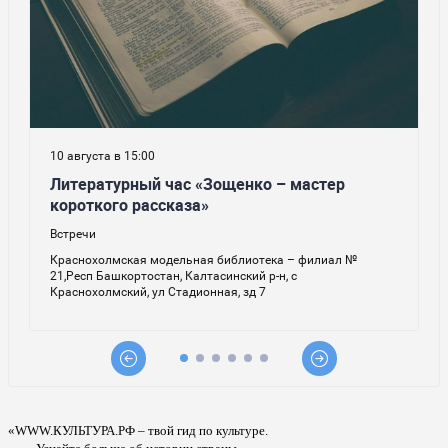
«WWW.КУЛЬТУРА.РФ – твой гид по культуре.