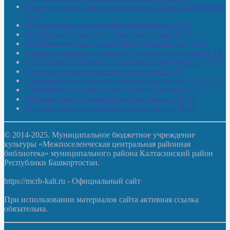
Краснохолмская сельская модельная библиотека-филиал
№ 21
Кутеремская сельская библиотека-филиал № 22
Кучашевская сельская библиотека-филиал № 11
Малокачаковская сельская библиотека-филиал № 12
Нижнекачмашевская сельская библиотека-филиал № 14
Новокильбахтинская сельская библиотека-филиал № 19
Сазовская сельская библиотека-филиал № 20
Староорьебашевская сельская библиотека-филиал № 16
Старояшевская сельская библиотека-филиал № 17
Тюльдинская сельская библиотека-филиал № 18
Чилибеевская сельская библиотека-филиал № 10
© 2014-2025. Муниципальное бюджетное учреждение
культуры «Межпоселенческая центральная районная
библиотека» муниципального района Калтасинский район
Республики Башкортостан.
https://mcrb-kalt.ru - Официальный сайт
При использовании материалов сайта активная ссылка
обязательна.