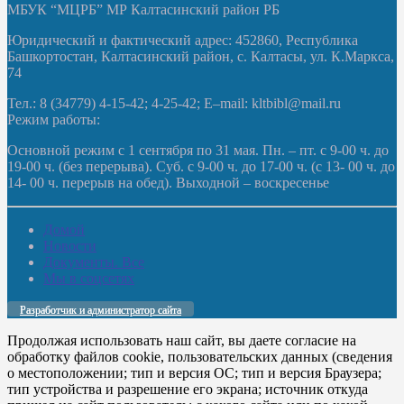
МБУК “МЦРБ” МР Калтасинский район РБ
Юридический и фактический адрес: 452860, Республика
Башкортостан, Калтасинский район, с. Калтасы, ул. К.Маркса,
74
Тел.: 8 (34779) 4-15-42; 4-25-42; E–mail: kltbibl@mail.ru
Режим работы:
Основной режим с 1 сентября по 31 мая. Пн. – пт. с 9-00 ч. до
19-00 ч. (без перерыва). Суб. с 9-00 ч. до 17-00 ч. (с 13- 00 ч. до
14- 00 ч. перерыв на обед). Выходной – воскресенье
Домой
Новости
Документы. Все
Мы в соцсетях
Разработчик и администратор сайта
Продолжая использовать наш сайт, вы даете согласие на
обработку файлов cookie, пользовательских данных (сведения
о местоположении; тип и версия ОС; тип и версия Браузера;
тип устройства и разрешение его экрана; источник откуда