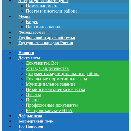
Литературное краеведение
Памятные места
Поэты и писатели района
Медиа
Видео
Наш видео канал
Фотоальбомы
Год большой и дружной семьи
Год единства народов России
Новости
Документы
Документы. Все
Устав, Свидетельства
Документы муниципального района
Локальные нормативные акты
Муниципальное задание
Независимая оценка качества
Отчеты
Планы
Профсоюзные документы
Республиканские НПА
Добрые дела
Бессмертный полк
100 Новостей