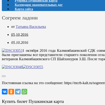
Рубрика Пушкинская карта
Календари знаменательных дат
Карта сайта
Согреем ладони
от
Татьяна Васильева
05.10.2016
05.10.2016
1 октября 2016 года Калмиябашевский СДК совм
были приглашены все представители старшего поколения села
ветеранов Калмиябашевского СП Шайхинуров З.Ш. После торжес
Постоянная ссылка на это сообщение:
https://mcrb-kalt.ru/sogree
Купить билет Пушкинская карта