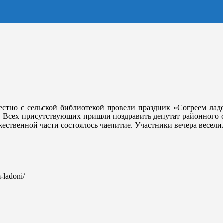
естно с сельской библиотекой провели праздник «Согреем ла
. Всех присутствующих пришли поздравить депутат районного с
твенной части состоялось чаепитие. Участники вечера веселил
m-ladoni/