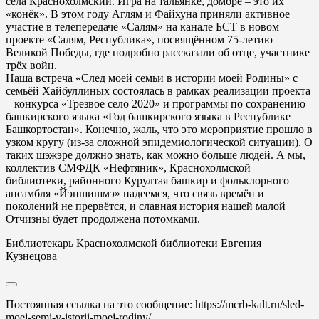
села Краснохолмский. Игра на тальянке, домбре – это их
«конёк». В этом году Аглям и Файхуна приняли активное
участие в телепередаче «Салям» на канале БСТ в новом
проекте «Салям, Республика», посвящённом 75-летию
Великой Победы, где подробно рассказали об отце, участнике
трёх войн.
Наша встреча «След моей семьи в истории моей Родины» с
семьёй Хайбуллиных состоялась в рамках реализации проекта
– конкурса «Трезвое село 2020» и программы по сохранению
башкирского языка «Год башкирского языка в Республике
Башкортостан». Конечно, жаль, что это мероприятие прошло в
узком кругу (из-за сложной эпидемиологической ситуации). О
таких шэжэре должно знать, как можно больше людей. А мы,
коллектив СМФДК «Нефтяник», Краснохолмской
библиотеки, районного Курултая башкир и фольклорного
ансамбля «Йэншишмэ» надеемся, что связь времён и
поколений не прервётся, и славная история нашей малой
Отчизны будет продолжена потомками.
Библиотекарь Краснохолмской библиотеки Евгения
Кузнецова
Постоянная ссылка на это сообщение:
https://mcrb-kalt.ru/sled-
moej-semi-v-istorii-moej-rodiny/