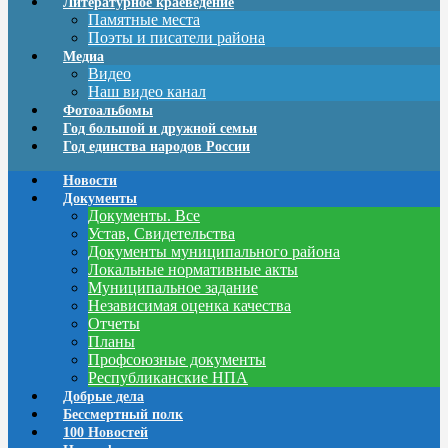
Литературное краеведение
Памятные места
Поэты и писатели района
Медиа
Видео
Наш видео канал
Фотоальбомы
Год большой и дружной семьи
Год единства народов России
Новости
Документы
Документы. Все
Устав, Свидетельства
Документы муниципального района
Локальные нормативные акты
Муниципальное задание
Независимая оценка качества
Отчеты
Планы
Профсоюзные документы
Республиканские НПА
Добрые дела
Бессмертный полк
100 Новостей