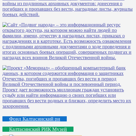
Фонд Калтасинский рн
Калтасинский РИК Музей