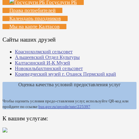
Госуслуги РБ
Права потребителей
Календарь праздников
Мы на карте Калтасов
Сайты наших друзей
Краснохолмский сельсовет
Альшеевский Отдел Культуры
Калтасинский И-К Музей
Новокильбахтинский сельсовет
Краеведческий музей г. Оханск Пермский край
Оценка качества условий предоставления услуг
Чтобы оценить условия предо-ставления услуг, используйте QR-код или
пройдите по ссылке
bus.gov.ru/qrcode/rate/225397
К вашим услугам: