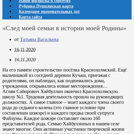
Наши филиалы в соцсетях
Рубрика Пушкинская карта
Календари знаменательных дат
Карта сайта
«След моей семьи в истории моей Родины»
от
Татьяна Васильева
16.11.2020
16.11.2020
На его памяти строительство посёлка Краснохолмский. Ещё
мальчишкой из соседней деревни Кучаш, приезжая с
родителями, он наблюдал, как поднимались дома,
учреждения, открывались новые месторождения…
Аглям Сабирович Хайбуллин окончил Краснохолмскую
школу №1. Трудовая деятельность прошла на руководящих
должностях. А самое главное – знает каждого члена своего
рода до седьмого колена (это главное условие при
составлении шэжэре) и каждого предка своей супруги
Файхуны. Каждое шэжэре составляет около 160
представителей рода. Семью Хайбуллиных в нашем селе
знают многие. Они активные участники творческой жизни