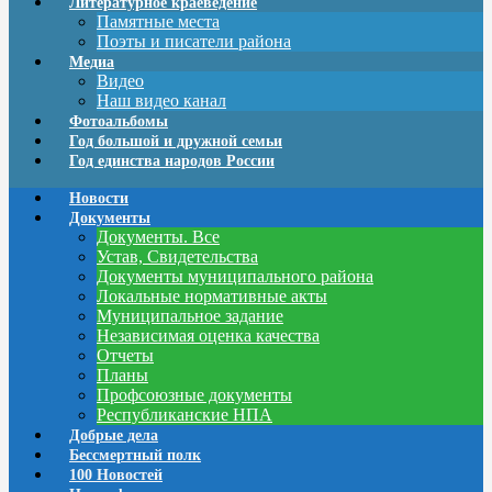
Литературное краеведение
Памятные места
Поэты и писатели района
Медиа
Видео
Наш видео канал
Фотоальбомы
Год большой и дружной семьи
Год единства народов России
Новости
Документы
Документы. Все
Устав, Свидетельства
Документы муниципального района
Локальные нормативные акты
Муниципальное задание
Независимая оценка качества
Отчеты
Планы
Профсоюзные документы
Республиканские НПА
Добрые дела
Бессмертный полк
100 Новостей