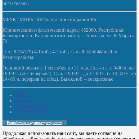
обязательна.
МБУК “МЦРБ” МР Калтасинский район РБ
Юридический и фактический адрес: 452860, Республика
Башкортостан, Калтасинский район, с. Калтасы, ул. К.Маркса,
74
Тел.: 8 (34779) 4-15-42; 4-25-42; E–mail: kltbibl@mail.ru
Режим работы:
Основной режим с 1 сентября по 31 мая. Пн. – пт. с 9-00 ч. до
19-00 ч. (без перерыва). Суб. с 9-00 ч. до 17-00 ч. (с 13- 00 ч. до
14- 00 ч. перерыв на обед). Выходной – воскресенье
Домой
Новости
Документы. Все
Мы в соцсетях
Разработчик и администратор сайта
Продолжая использовать наш сайт, вы даете согласие на
обработку файлов cookie, пользовательских данных (сведения