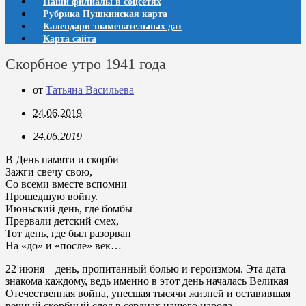
Наши филиалы в соцсетях
Рубрика Пушкинская карта
Календари знаменательных дат
Карта сайта
Скорбное утро 1941 года
от
Татьяна Васильева
24.06.2019
24.06.2019
В День памяти и скорби
Зажги свечу свою,
Со всеми вместе вспомни
Прошедшую войну.
Июньский день, где бомбы
Прервали детский смех,
Тот день, где был разорван
На «до» и «после» век…
22 июня – день, пропитанный болью и героизмом. Эта дата
знакома каждому, ведь именно в этот день началась Великая
Отечественная война, унесшая тысячи жизней и оставившая
вечный скорбный след в сердцах нашего народа..