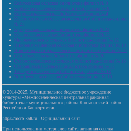
Кельтеевская сельская библиотека-филиал № 8
Киебаковская сельская библиотека-филиал № 9
Кокушевская сельская библиотека-филиал № 4
Краснохолмская сельская модельная библиотека-филиал
№ 21
Кутеремская сельская библиотека-филиал № 22
Кучашевская сельская библиотека-филиал № 11
Малокачаковская сельская библиотека-филиал № 12
Нижнекачмашевская сельская библиотека-филиал № 14
Новокильбахтинская сельская библиотека-филиал № 19
Сазовская сельская библиотека-филиал № 20
Староорьебашевская сельская библиотека-филиал № 16
Старояшевская сельская библиотека-филиал № 17
Тюльдинская сельская библиотека-филиал № 18
Чилибеевская сельская библиотека-филиал № 10
© 2014-2025. Муниципальное бюджетное учреждение
культуры «Межпоселенческая центральная районная
библиотека» муниципального района Калтасинский район
Республики Башкортостан.
https://mcrb-kalt.ru - Официальный сайт
При использовании материалов сайта активная ссылка