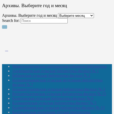
Архивы. Выберите год и месяц
Архивы. Выберите год и месяц
Search for:
Межпоселенческая центральная районная библиотека
Амзибашевская сельская библиотека-филиал № 1
Бабаевская сельская библиотека-филиал № 2
Большекачаковская сельская модельная библиотека-
филиал № 7
Большекуразовская сельская библиотека-филиал № 3
Верхнетыхтемская сельская библиотека-филиал № 15
Калегинская сельская библиотека-филиал № 6
Калмашевская сельская библиотека-филиал № 5
Калмиябашевская сельская библиотека-филиал № 13
Калтасинская модельная детская библиотека