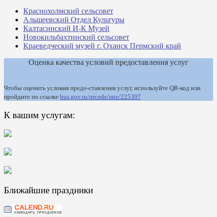
Краснохолмский сельсовет
Альшеевский Отдел Культуры
Калтасинский И-К Музей
Новокильбахтинский сельсовет
Краеведческий музей г. Оханск Пермский край
Оценка качества условий предоставления услуг
Чтобы оценить условия предо-ставления услуг, используйте QR-код или
пройдите по ссылке
bus.gov.ru/qrcode/rate/225397
К вашим услугам:
Ближайшие праздники