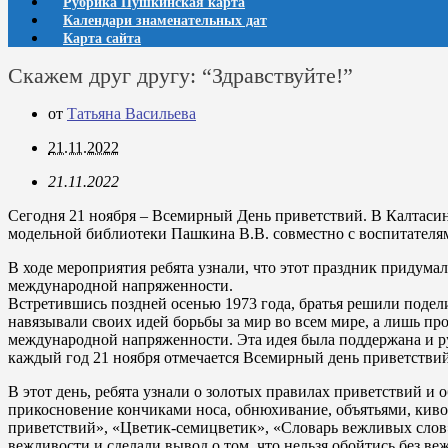
Рубрика Пушкинская карта
Календари знаменательных дат
Карта сайта
Скажем друг другу: “Здравствуйте!”
от
Татьяна Васильева
21.11.2022
21.11.2022
Сегодня 21 ноября – Всемирный День приветствий. В Калтаси
модельной библиотеки Пашкина В.В. совместно с воспитателями
В ходе мероприятия ребята узнали, что этот праздник придума
международной напряженности.
Встретившись поздней осенью 1973 года, братья решили подел
навязывали своих идей борьбы за мир во всем мире, а лишь про
международной напряженности. Эта идея была поддержана и ру
каждый год 21 ноября отмечается Всемирный день приветствий
В этот день, ребята узнали о золотых правилах приветствий и 
прикосновение кончиками носа, обнюхивание, объятьями, киво
приветствий», «Цветик-семицветик», «Словарь вежливых слов
вежливости и сделали вывод о том, что нельзя обойтись без в