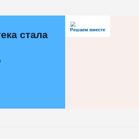
Решаем вместе
ека стала
е