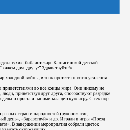
Подсолнухи» библиотекарь Калтасинской детской
кажем друг другу:” Здравствуйте!».
ар холодной войны, в знак протеста против усиления
и приветствиями во все концы мира. Они никому не
 люди, приветствуя друг друга, способствуют разрядке
дельно проста и напоминала детскую игру. С тех пор
и разных стран и народностей (рукопожатие,
ый день», «Здравствуй» и др. Играли в игры «Поезд
ата». В завершении мероприятия собрали цветок
 и уважать окружающих.