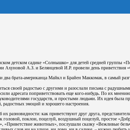
нском детском садике «Солнышко» для детей средней группы «
 Ахуновой А.З. и Белянцевой И.Р. провели день приветствия «С
ли два брата-американца Майкл и Брайен Маккомак, в самый разг
иться своей радостью с другими и разослали письма с радушным
сили адресата поприветствовать еще кого-нибудь. По их мнению,
ководителями государств, и простыми людьми. Их идея была пре
, радостных эмоций и хорошего настроения.
об их разновидности: как приветствуют друг друга, представител
к головой, поклон, поцелуй, воздушный поцелуй, простое «Добр
», «Приветствие животных», послушали сказку «Вежливые бельч
ежливых слов ни на улице, ни дома, ни в садике – нужно любить