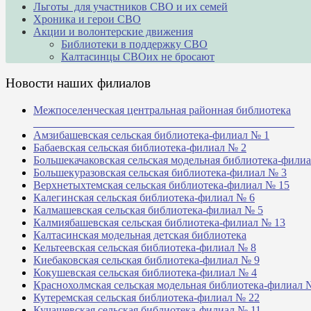
Льготы для участников СВО и их семей
Хроника и герои СВО
Акции и волонтерские движения
Библиотеки в поддержку СВО
Калтасинцы СВОих не бросают
Новости наших филиалов
Межпоселенческая центральная районная библиотека
_______________________________________________
Амзибашевская сельская библиотека-филиал № 1
Бабаевская сельская библиотека-филиал № 2
Большекачаковская сельская модельная библиотека-фили
Большекуразовская сельская библиотека-филиал № 3
Верхнетыхтемская сельская библиотека-филиал № 15
Калегинская сельская библиотека-филиал № 6
Калмашевская сельская библиотека-филиал № 5
Калмиябашевская сельская библиотека-филиал № 13
Калтасинская модельная детская библиотека
Кельтеевская сельская библиотека-филиал № 8
Киебаковская сельская библиотека-филиал № 9
Кокушевская сельская библиотека-филиал № 4
Краснохолмская сельская модельная библиотека-филиал 
Кутеремская сельская библиотека-филиал № 22
Кучашевская сельская библиотека-филиал № 11