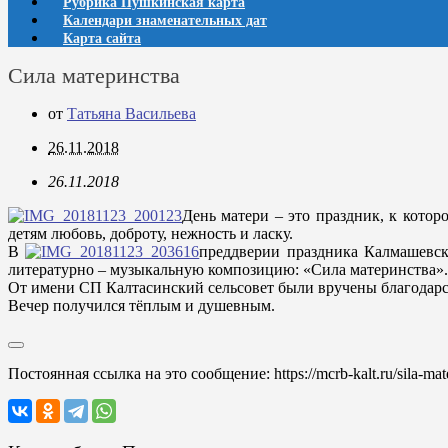
Рубрика Пушкинская карта
Календари знаменательных дат
Карта сайта
Сила материнства
от
Татьяна Васильева
26.11.2018
26.11.2018
День матери – это праздник, к котор
детям любовь, доброту, нежность и ласку.
В
преддверии праздника Калмашевск
литературно – музыкальную композицию: «Сила материнства».
От имени СП Калтасинский сельсовет были вручены благодар
Вечер получился тёплым и душевным.
Постоянная ссылка на это сообщение:
https://mcrb-kalt.ru/sila-mat