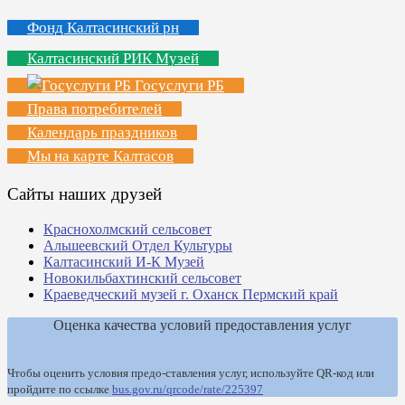
Фонд Калтасинский рн
Калтасинский РИК Музей
Госуслуги РБ
Права потребителей
Календарь праздников
Мы на карте Калтасов
Сайты наших друзей
Краснохолмский сельсовет
Альшеевский Отдел Культуры
Калтасинский И-К Музей
Новокильбахтинский сельсовет
Краеведческий музей г. Оханск Пермский край
Оценка качества условий предоставления услуг
Чтобы оценить условия предо-ставления услуг, используйте QR-код или
пройдите по ссылке
bus.gov.ru/qrcode/rate/225397