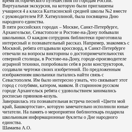
время исторического путешествия по городам России.
Виртуальная экскурсия, на которую были приглашены
учащиеся 4 а класса Калтасинской средней школы №2 вместе
с руководителем Р.Р. Хатмуллиной, была посвящена Дню
народного единства.
В пяти российских городах – Москве, Санкт-Петербурге,
Архангельске, Севастополе и Ростове-на-Дону побывали
школьники. О каждом сотрудник библиотеки приготовила
интересный и познавательный рассказ. Например, знакомясь с
Москвой, ребята отгадывали кроссворд, в Санкт-Петербурге
отвечали на вопросы викторины о достопримечательностях
северной столицы, в Ростове-на-Дону, городе-производителе
аграрной техники, попробовали себя в роли конструкторов,
создавали чертежи своих изобретений. По предложенным
изображениям школьники пытались найти связь с
Севастополем. Им было интересно узнать, что связывает этот
город с голубями, катером, маяком. В старинном русском
городе Архангельск ребята с удовольствием занимались
росписью пряников-козуль.
Завершилась эта познавательная встреча песней «Цвети мой
край, Башкортостан», которую замечательно исполнили юные
читатели. На память о мероприятии библиотекарь подарила
школьникам информационные буклеты о Дне народного
единства.
Шамаева А.О.