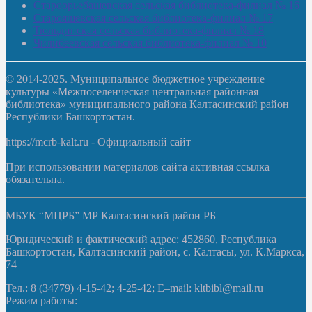
Староорьебашевская сельская библиотека-филиал № 16
Старояшевская сельская библиотека-филиал № 17
Тюльдинская сельская библиотека-филиал № 18
Чилибеевская сельская библиотека-филиал № 10
© 2014-2025. Муниципальное бюджетное учреждение
культуры «Межпоселенческая центральная районная
библиотека» муниципального района Калтасинский район
Республики Башкортостан.
https://mcrb-kalt.ru - Официальный сайт
При использовании материалов сайта активная ссылка
обязательна.
МБУК “МЦРБ” МР Калтасинский район РБ
Юридический и фактический адрес: 452860, Республика
Башкортостан, Калтасинский район, с. Калтасы, ул. К.Маркса,
74
Тел.: 8 (34779) 4-15-42; 4-25-42; E–mail: kltbibl@mail.ru
Режим работы: