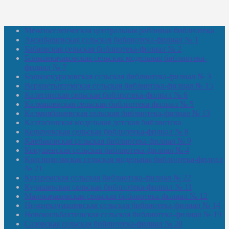
Межпоселенческая центральная районная библиотека
Амзибашевская сельская библиотека-филиал № 1
Бабаевская сельская библиотека-филиал № 2
Большекачаковская сельская модельная библиотека-
филиал № 7
Большекуразовская сельская библиотека-филиал № 3
Верхнетыхтемская сельская библиотека-филиал № 15
Калегинская сельская библиотека-филиал № 6
Калмашевская сельская библиотека-филиал № 5
Калмиябашевская сельская библиотека-филиал № 13
Калтасинская модельная детская библиотека
Кельтеевская сельская библиотека-филиал № 8
Киебаковская сельская библиотека-филиал № 9
Кокушевская сельская библиотека-филиал № 4
Краснохолмская сельская модельная библиотека-филиал
№ 21
Кутеремская сельская библиотека-филиал № 22
Кучашевская сельская библиотека-филиал № 11
Малокачаковская сельская библиотека-филиал № 12
Нижнекачмашевская сельская библиотека-филиал № 14
Новокильбахтинская сельская библиотека-филиал № 19
Сазовская сельская библиотека-филиал № 20