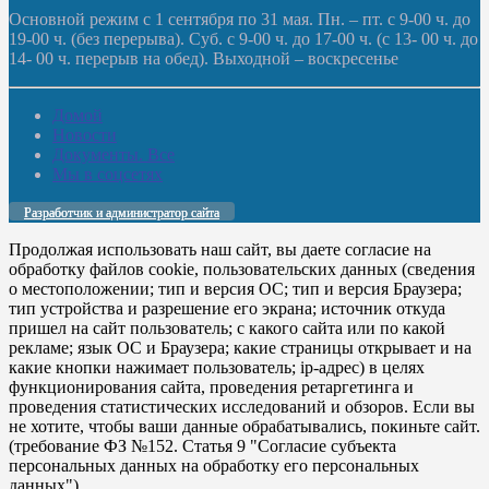
Основной режим с 1 сентября по 31 мая. Пн. – пт. с 9-00 ч. до
19-00 ч. (без перерыва). Суб. с 9-00 ч. до 17-00 ч. (с 13- 00 ч. до
14- 00 ч. перерыв на обед). Выходной – воскресенье
Домой
Новости
Документы. Все
Мы в соцсетях
Разработчик и администратор сайта
Продолжая использовать наш сайт, вы даете согласие на
обработку файлов cookie, пользовательских данных (сведения
о местоположении; тип и версия ОС; тип и версия Браузера;
тип устройства и разрешение его экрана; источник откуда
пришел на сайт пользователь; с какого сайта или по какой
рекламе; язык ОС и Браузера; какие страницы открывает и на
какие кнопки нажимает пользователь; ip-адрес) в целях
функционирования сайта, проведения ретаргетинга и
проведения статистических исследований и обзоров. Если вы
не хотите, чтобы ваши данные обрабатывались, покиньте сайт.
(требование ФЗ №152. Статья 9 "Согласие субъекта
персональных данных на обработку его персональных
данных")