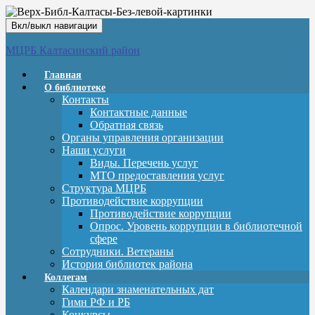
Вкл/выкл навигации
МЦРБ Калтасинский район
Главная
О библиотеке
Контакты
Контактные данные
Обратная связь
Органы управления организации
Наши услуги
Виды. Перечень услуг
МТО предоставления услуг
Структура МЦРБ
Противодействие коррупции
Противодействие коррупции
Опрос. Уровень коррупции в библиотечной
сфере
Сотрудники. Ветераны
История библиотек района
Коллегам
Календари знаменательных дат
Гимн РФ и РБ
Конкурсы