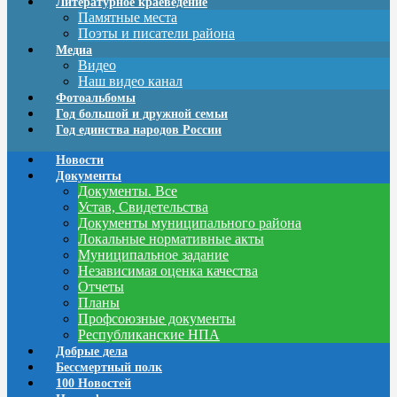
Литературное краеведение
Памятные места
Поэты и писатели района
Медиа
Видео
Наш видео канал
Фотоальбомы
Год большой и дружной семьи
Год единства народов России
Новости
Документы
Документы. Все
Устав, Свидетельства
Документы муниципального района
Локальные нормативные акты
Муниципальное задание
Независимая оценка качества
Отчеты
Планы
Профсоюзные документы
Республиканские НПА
Добрые дела
Бессмертный полк
100 Новостей