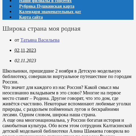
Наши филиалы в соцсетях
Рубрика Пушкинская карта
Календари знаменательных дат
Карта сайта
Широка страна моя родная
от
Татьяна Васильева
02.11.2023
02.11.2023
Школьники, пришедшие 2 ноября в Детскую модельную
библиотеку, совершили виртуальное путешествие по городам
России.
Что значит для каждого из нас Россия? Какой смысл мы
неосознанно вкладываем в это слово? Многие на первое
место ставят – Родина. Другие говорят, что это дом, где
живётся счастливо. Некоторые вспоминают любимые уголки
природы, с раздольем пойменных лугов и бескрайними
лесами. Одним словом, широка наша страна.
А еще она многонациональна, у России богатая история и
самобытная культура. Обо всем этом сотрудник Калтасинской
детской модельной библиотеки Алина Шамаева говорила во