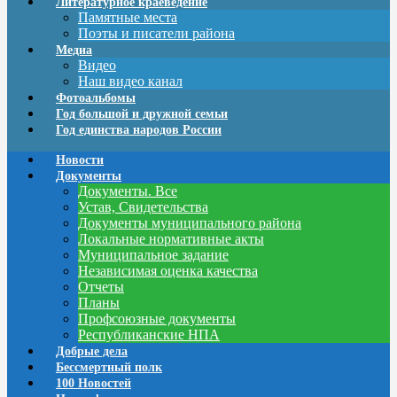
Литературное краеведение
Памятные места
Поэты и писатели района
Медиа
Видео
Наш видео канал
Фотоальбомы
Год большой и дружной семьи
Год единства народов России
Новости
Документы
Документы. Все
Устав, Свидетельства
Документы муниципального района
Локальные нормативные акты
Муниципальное задание
Независимая оценка качества
Отчеты
Планы
Профсоюзные документы
Республиканские НПА
Добрые дела
Бессмертный полк
100 Новостей