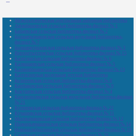
Межпоселенческая центральная районная библиотека
Амзибашевская сельская библиотека-филиал № 1
Бабаевская сельская библиотека-филиал № 2
Большекачаковская сельская модельная библиотека-
филиал № 7
Большекуразовская сельская библиотека-филиал № 3
Верхнетыхтемская сельская библиотека-филиал № 15
Калегинская сельская библиотека-филиал № 6
Калмашевская сельская библиотека-филиал № 5
Калмиябашевская сельская библиотека-филиал № 13
Калтасинская модельная детская библиотека
Кельтеевская сельская библиотека-филиал № 8
Киебаковская сельская библиотека-филиал № 9
Кокушевская сельская библиотека-филиал № 4
Краснохолмская сельская модельная библиотека-филиал
№ 21
Кутеремская сельская библиотека-филиал № 22
Кучашевская сельская библиотека-филиал № 11
Малокачаковская сельская библиотека-филиал № 12
Нижнекачмашевская сельская библиотека-филиал № 14
Новокильбахтинская сельская библиотека-филиал № 19
Сазовская сельская библиотека-филиал № 20