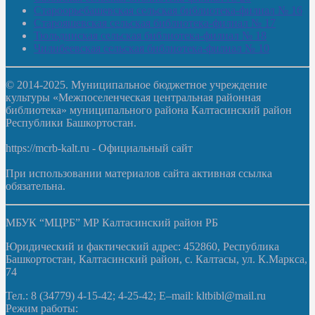
Староорьебашевская сельская библиотека-филиал № 16
Старояшевская сельская библиотека-филиал № 17
Тюльдинская сельская библиотека-филиал № 18
Чилибеевская сельская библиотека-филиал № 10
© 2014-2025. Муниципальное бюджетное учреждение
культуры «Межпоселенческая центральная районная
библиотека» муниципального района Калтасинский район
Республики Башкортостан.
https://mcrb-kalt.ru - Официальный сайт
При использовании материалов сайта активная ссылка
обязательна.
МБУК “МЦРБ” МР Калтасинский район РБ
Юридический и фактический адрес: 452860, Республика
Башкортостан, Калтасинский район, с. Калтасы, ул. К.Маркса,
74
Тел.: 8 (34779) 4-15-42; 4-25-42; E–mail: kltbibl@mail.ru
Режим работы: