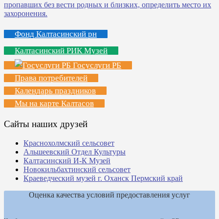
Фонд Калтасинский рн
Калтасинский РИК Музей
Госуслуги РБ
Права потребителей
Календарь праздников
Мы на карте Калтасов
Сайты наших друзей
Краснохолмский сельсовет
Альшеевский Отдел Культуры
Калтасинский И-К Музей
Новокильбахтинский сельсовет
Краеведческий музей г. Оханск Пермский край
Оценка качества условий предоставления услуг