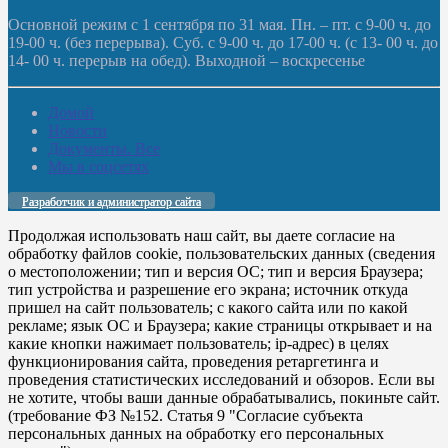
Основной режим с 1 сентября по 31 мая. Пн. – пт. с 9-00 ч. до
19-00 ч. (без перерыва). Суб. с 9-00 ч. до 17-00 ч. (с 13- 00 ч. до
14- 00 ч. перерыв на обед). Выходной – воскресенье
Домой
Новости
Документы. Все
Мы в соцсетях
Разработчик и администратор сайта
Продолжая использовать наш сайт, вы даете согласие на
обработку файлов cookie, пользовательских данных (сведения
о местоположении; тип и версия ОС; тип и версия Браузера;
тип устройства и разрешение его экрана; источник откуда
пришел на сайт пользователь; с какого сайта или по какой
рекламе; язык ОС и Браузера; какие страницы открывает и на
какие кнопки нажимает пользователь; ip-адрес) в целях
функционирования сайта, проведения ретаргетинга и
проведения статистических исследований и обзоров. Если вы
не хотите, чтобы ваши данные обрабатывались, покиньте сайт.
(требование ФЗ №152. Статья 9 "Согласие субъекта
персональных данных на обработку его персональных