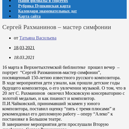
Наши филиалы в соцсетях
Рубрика Пушкинская карта
Календари знаменательных дат
Карта сайта
Сергей Рахманинов – мастер симфонии
от
Татьяна Васильева
18.03.2021
18.03.2021
16 марта в Верхнетыхтемской библиотеке прошел вечер –
портрет “Сергей Рахманинов-мастер симфонии”,
посвященный 150-летию известного русского композитора.
В ходе мероприятия дети узнали, как прошли детские годы
будущего композитора, о его увлечении музыкой. О том, что в
20 лет С. Рахманинов окончил Московскую консерваторию с
золотой медалью, и как пианист и композитор.
П.И.Чайковский, принимавший экзамен у юного
композитора, поставил оценку “пять с тремя плюсами” и
рекомендовал его дипломную работу – оперу “Алеко” к
постановке в Большом театре.
В завершение мероприятия дети прослушали Вторую