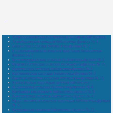
Межпоселенческая центральная районная библиотека
Амзибашевская сельская библиотека-филиал № 1
Бабаевская сельская библиотека-филиал № 2
Большекачаковская сельская модельная библиотека-
филиал № 7
Большекуразовская сельская библиотека-филиал № 3
Верхнетыхтемская сельская библиотека-филиал № 15
Калегинская сельская библиотека-филиал № 6
Калмашевская сельская библиотека-филиал № 5
Калмиябашевская сельская библиотека-филиал № 13
Калтасинская модельная детская библиотека
Кельтеевская сельская библиотека-филиал № 8
Киебаковская сельская библиотека-филиал № 9
Кокушевская сельская библиотека-филиал № 4
Краснохолмская сельская модельная библиотека-филиал
№ 21
Кутеремская сельская библиотека-филиал № 22