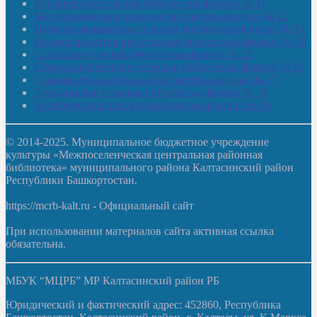
Кучашевская сельская библиотека-филиал № 11
Малокачаковская сельская библиотека-филиал № 12
Нижнекачмашевская сельская библиотека-филиал № 14
Новокильбахтинская сельская библиотека-филиал № 19
Сазовская сельская библиотека-филиал № 20
Староорьебашевская сельская библиотека-филиал № 16
Старояшевская сельская библиотека-филиал № 17
Тюльдинская сельская библиотека-филиал № 18
Чилибеевская сельская библиотека-филиал № 10
© 2014-2025. Муниципальное бюджетное учреждение
культуры «Межпоселенческая центральная районная
библиотека» муниципального района Калтасинский район
Республики Башкортостан.
https://mcrb-kalt.ru - Официальный сайт
При использовании материалов сайта активная ссылка
обязательна.
МБУК “МЦРБ” МР Калтасинский район РБ
Юридический и фактический адрес: 452860, Республика