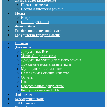
Литературное краеведение
Памятные места
Поэты и писатели района
Медиа
Видео
Наш видео канал
Фотоальбомы
Год большой и дружной семьи
Год единства народов России
Новости
Документы
Документы. Все
Устав, Свидетельства
Документы муниципального района
Локальные нормативные акты
Муниципальное задание
Независимая оценка качества
Отчеты
Планы
Профсоюзные документы
Республиканские НПА
Добрые дела
Бессмертный полк
100 Новостей