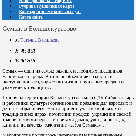
Наши филиалы в соцсетях
Рубрика Пушкинская карта
Календари знаменательных дат
Карта сайта
Семык в Большекуразово
от
Татьяна Васильева
04.06.2026
04.06.2026
Семык — один из самых важных и любимых праздников
марийского народа. Этот день объединяет радость от
наступления лета, торжество жизни, почитание предков и
уважение к традициям.
1 июня на территории Большекуразовского СДК библиотекарь
и работники культуры организовали праздник для взрослых и
детей. Собравшиеся смогли принять участие в обрядах и
традиционных играх: почитании предков, украшении свежей
травой, ветвями берёзы и цветами домов, улиц, хороводах,
катании на качелях, зажигание «звёзд Семыка»…
Мероприятие получилось интересным и познавательным.