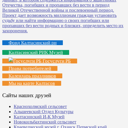
Фонд Калтасинский рн
Калтасинский РИК Музей
Госуслуги РБ
Права потребителей
Календарь праздников
Мы на карте Калтасов
Сайты наших друзей
Краснохолмский сельсовет
Альшеевский Отдел Культуры
Калтасинский И-К Музей
Новокильбахтинский сельсовет
Краеведческий музей г. Оханск Пермский край