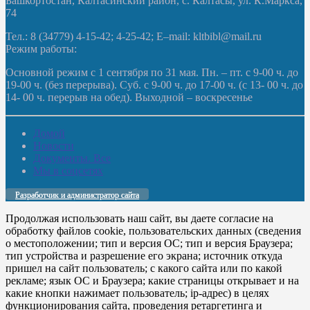
Башкортостан, Калтасинский район, с. Калтасы, ул. К.Маркса,
74
Тел.: 8 (34779) 4-15-42; 4-25-42; E–mail: kltbibl@mail.ru
Режим работы:
Основной режим с 1 сентября по 31 мая. Пн. – пт. с 9-00 ч. до
19-00 ч. (без перерыва). Суб. с 9-00 ч. до 17-00 ч. (с 13- 00 ч. до
14- 00 ч. перерыв на обед). Выходной – воскресенье
Домой
Новости
Документы. Все
Мы в соцсетях
Разработчик и администратор сайта
Продолжая использовать наш сайт, вы даете согласие на
обработку файлов cookie, пользовательских данных (сведения
о местоположении; тип и версия ОС; тип и версия Браузера;
тип устройства и разрешение его экрана; источник откуда
пришел на сайт пользователь; с какого сайта или по какой
рекламе; язык ОС и Браузера; какие страницы открывает и на
какие кнопки нажимает пользователь; ip-адрес) в целях
функционирования сайта, проведения ретаргетинга и