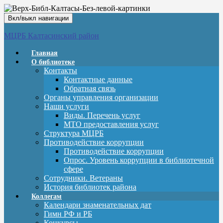
Вкл/выкл навигации
МЦРБ Калтасинский район
Главная
О библиотеке
Контакты
Контактные данные
Обратная связь
Органы управления организации
Наши услуги
Виды. Перечень услуг
МТО предоставления услуг
Структура МЦРБ
Противодействие коррупции
Противодействие коррупции
Опрос. Уровень коррупции в библиотечной
сфере
Сотрудники. Ветераны
История библиотек района
Коллегам
Календари знаменательных дат
Гимн РФ и РБ
Конкурсы