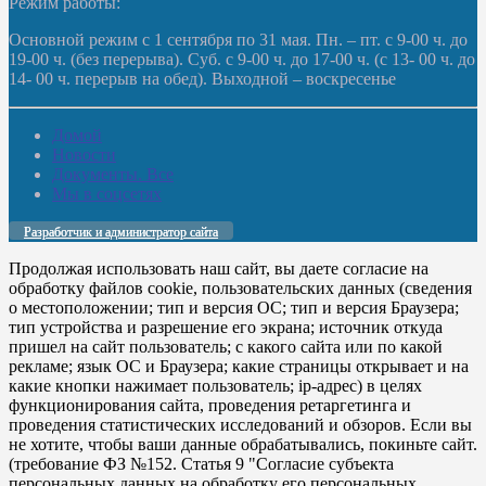
Режим работы:
Основной режим с 1 сентября по 31 мая. Пн. – пт. с 9-00 ч. до
19-00 ч. (без перерыва). Суб. с 9-00 ч. до 17-00 ч. (с 13- 00 ч. до
14- 00 ч. перерыв на обед). Выходной – воскресенье
Домой
Новости
Документы. Все
Мы в соцсетях
Разработчик и администратор сайта
Продолжая использовать наш сайт, вы даете согласие на
обработку файлов cookie, пользовательских данных (сведения
о местоположении; тип и версия ОС; тип и версия Браузера;
тип устройства и разрешение его экрана; источник откуда
пришел на сайт пользователь; с какого сайта или по какой
рекламе; язык ОС и Браузера; какие страницы открывает и на
какие кнопки нажимает пользователь; ip-адрес) в целях
функционирования сайта, проведения ретаргетинга и
проведения статистических исследований и обзоров. Если вы
не хотите, чтобы ваши данные обрабатывались, покиньте сайт.
(требование ФЗ №152. Статья 9 "Согласие субъекта
персональных данных на обработку его персональных