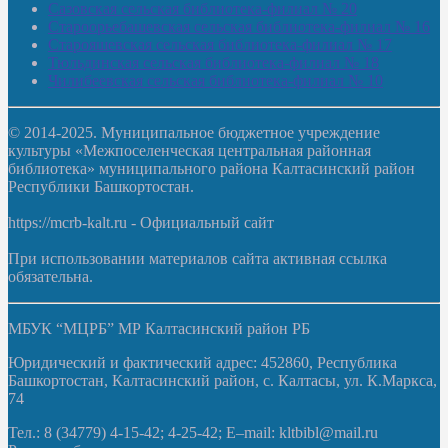
Сазовская сельская библиотека-филиал № 20
Староорьебашевская сельская библиотека-филиал № 16
Старояшевская сельская библиотека-филиал № 17
Тюльдинская сельская библиотека-филиал № 18
Чилибеевская сельская библиотека-филиал № 10
© 2014-2025. Муниципальное бюджетное учреждение
культуры «Межпоселенческая центральная районная
библиотека» муниципального района Калтасинский район
Республики Башкортостан.
https://mcrb-kalt.ru - Официальный сайт
При использовании материалов сайта активная ссылка
обязательна.
МБУК “МЦРБ” МР Калтасинский район РБ
Юридический и фактический адрес: 452860, Республика
Башкортостан, Калтасинский район, с. Калтасы, ул. К.Маркса,
74
Тел.: 8 (34779) 4-15-42; 4-25-42; E–mail: kltbibl@mail.ru