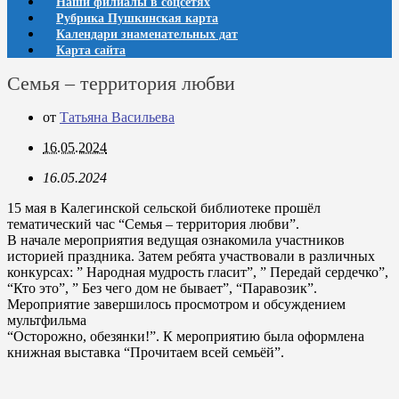
Наши филиалы в соцсетях
Рубрика Пушкинская карта
Календари знаменательных дат
Карта сайта
Семья – территория любви
от
Татьяна Васильева
16.05.2024
16.05.2024
15 мая в Калегинской сельской библиотеке прошёл
тематический час “Семья – территория любви”.
В начале мероприятия ведущая ознакомила участников
историей праздника. Затем ребята участвовали в различных
конкурсах: ” Народная мудрость гласит”, ” Передай сердечко”,
“Кто это”, ” Без чего дом не бывает”, “Паравозик”.
Мероприятие завершилось просмотром и обсуждением
мультфильма
“Осторожно, обезянки!”. К мероприятию была оформлена
книжная выставка “Прочитаем всей семьёй”.