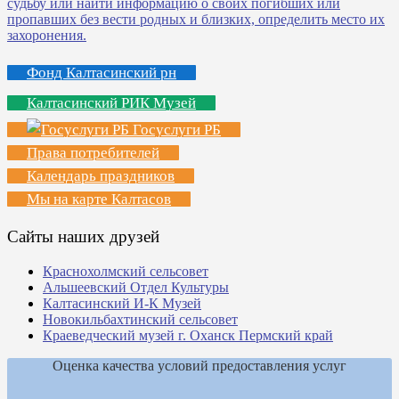
Фонд Калтасинский рн
Калтасинский РИК Музей
Госуслуги РБ
Права потребителей
Календарь праздников
Мы на карте Калтасов
Сайты наших друзей
Краснохолмский сельсовет
Альшеевский Отдел Культуры
Калтасинский И-К Музей
Новокильбахтинский сельсовет
Краеведческий музей г. Оханск Пермский край
Оценка качества условий предоставления услуг