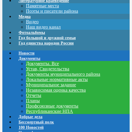
Литературное краеведение
Памятные места
Поэты и писатели района
Медиа
Видео
Наш видео канал
Фотоальбомы
Год большой и дружной семьи
Год единства народов России
Новости
Документы
Документы. Все
Устав, Свидетельства
Документы муниципального района
Локальные нормативные акты
Муниципальное задание
Независимая оценка качества
Отчеты
Планы
Профсоюзные документы
Республиканские НПА
Добрые дела
Бессмертный полк
100 Новостей