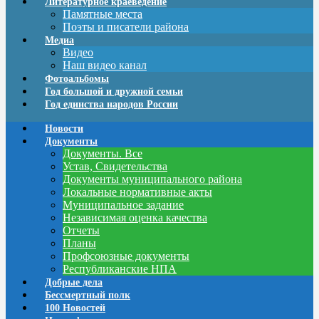
Литературное краеведение
Памятные места
Поэты и писатели района
Медиа
Видео
Наш видео канал
Фотоальбомы
Год большой и дружной семьи
Год единства народов России
Новости
Документы
Документы. Все
Устав, Свидетельства
Документы муниципального района
Локальные нормативные акты
Муниципальное задание
Независимая оценка качества
Отчеты
Планы
Профсоюзные документы
Республиканские НПА
Добрые дела
Бессмертный полк
100 Новостей