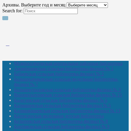
Архивы. Выберите год и месяц
Search for:
Межпоселенческая центральная районная библиотека
Амзибашевская сельская библиотека-филиал № 1
Бабаевская сельская библиотека-филиал № 2
Большекачаковская сельская модельная библиотека-
филиал № 7
Большекуразовская сельская библиотека-филиал № 3
Верхнетыхтемская сельская библиотека-филиал № 15
Калегинская сельская библиотека-филиал № 6
Калмашевская сельская библиотека-филиал № 5
Калмиябашевская сельская библиотека-филиал № 13
Калтасинская модельная детская библиотека
Кельтеевская сельская библиотека-филиал № 8
Киебаковская сельская библиотека-филиал № 9