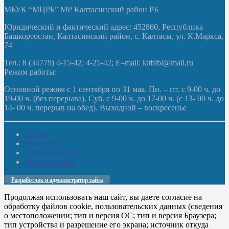
МБУК “МЦРБ” МР Калтасинский район РБ
Юридический и фактический адрес: 452860, Республика
Башкортостан, Калтасинский район, с. Калтасы, ул. К.Маркса,
74
Тел.: 8 (34779) 4-15-42; 4-25-42; E–mail: kltbibl@mail.ru
Режим работы:
Основной режим с 1 сентября по 31 мая. Пн. – пт. с 9-00 ч. до
19-00 ч. (без перерыва). Суб. с 9-00 ч. до 17-00 ч. (с 13- 00 ч. до
14- 00 ч. перерыв на обед). Выходной – воскресенье
Домой
Новости
Документы. Все
Мы в соцсетях
Разработчик и администратор сайта
Продолжая использовать наш сайт, вы даете согласие на
обработку файлов cookie, пользовательских данных (сведения
о местоположении; тип и версия ОС; тип и версия Браузера;
тип устройства и разрешение его экрана; источник откуда