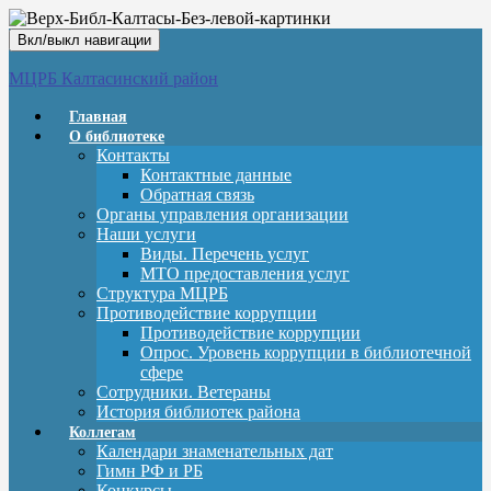
Вкл/выкл навигации
МЦРБ Калтасинский район
Главная
О библиотеке
Контакты
Контактные данные
Обратная связь
Органы управления организации
Наши услуги
Виды. Перечень услуг
МТО предоставления услуг
Структура МЦРБ
Противодействие коррупции
Противодействие коррупции
Опрос. Уровень коррупции в библиотечной
сфере
Сотрудники. Ветераны
История библиотек района
Коллегам
Календари знаменательных дат
Гимн РФ и РБ
Конкурсы