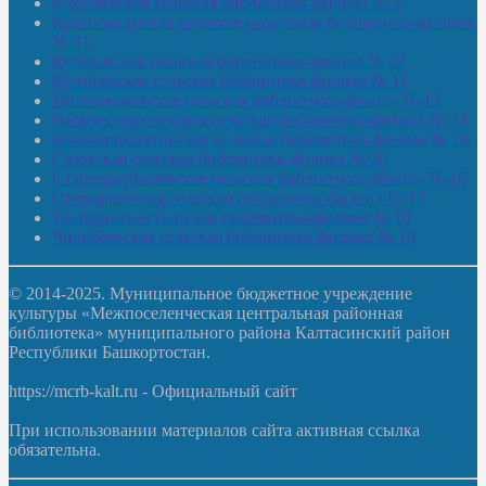
Кокушевская сельская библиотека-филиал № 4
Краснохолмская сельская модельная библиотека-филиал
№ 21
Кутеремская сельская библиотека-филиал № 22
Кучашевская сельская библиотека-филиал № 11
Малокачаковская сельская библиотека-филиал № 12
Нижнекачмашевская сельская библиотека-филиал № 14
Новокильбахтинская сельская библиотека-филиал № 19
Сазовская сельская библиотека-филиал № 20
Староорьебашевская сельская библиотека-филиал № 16
Старояшевская сельская библиотека-филиал № 17
Тюльдинская сельская библиотека-филиал № 18
Чилибеевская сельская библиотека-филиал № 10
© 2014-2025. Муниципальное бюджетное учреждение
культуры «Межпоселенческая центральная районная
библиотека» муниципального района Калтасинский район
Республики Башкортостан.
https://mcrb-kalt.ru - Официальный сайт
При использовании материалов сайта активная ссылка
обязательна.