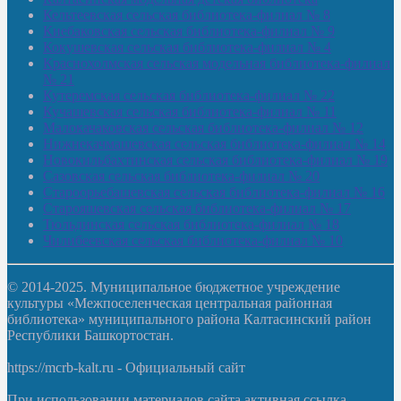
Кельтеевская сельская библиотека-филиал № 8
Киебаковская сельская библиотека-филиал № 9
Кокушевская сельская библиотека-филиал № 4
Краснохолмская сельская модельная библиотека-филиал
№ 21
Кутеремская сельская библиотека-филиал № 22
Кучашевская сельская библиотека-филиал № 11
Малокачаковская сельская библиотека-филиал № 12
Нижнекачмашевская сельская библиотека-филиал № 14
Новокильбахтинская сельская библиотека-филиал № 19
Сазовская сельская библиотека-филиал № 20
Староорьебашевская сельская библиотека-филиал № 16
Старояшевская сельская библиотека-филиал № 17
Тюльдинская сельская библиотека-филиал № 18
Чилибеевская сельская библиотека-филиал № 10
© 2014-2025. Муниципальное бюджетное учреждение
культуры «Межпоселенческая центральная районная
библиотека» муниципального района Калтасинский район
Республики Башкортостан.
https://mcrb-kalt.ru - Официальный сайт
При использовании материалов сайта активная ссылка