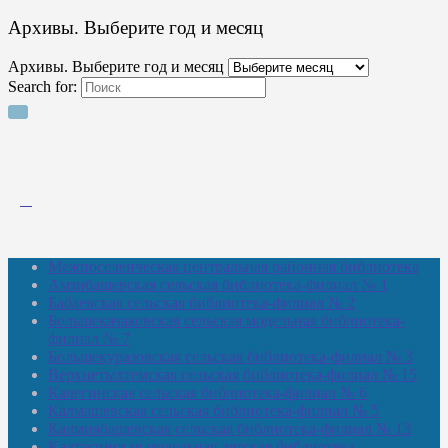
Архивы. Выберите год и месяц
Архивы. Выберите год и месяц
Search for:
Межпоселенческая центральная районная библиотека
Амзибашевская сельская библиотека-филиал № 1
Бабаевская сельская библиотека-филиал № 2
Большекачаковская сельская модельная библиотека-
филиал № 7
Большекуразовская сельская библиотека-филиал № 3
Верхнетыхтемская сельская библиотека-филиал № 15
Калегинская сельская библиотека-филиал № 6
Калмашевская сельская библиотека-филиал № 5
Калмиябашевская сельская библиотека-филиал № 13
Калтасинская модельная детская библиотека