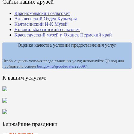
Сайты наших друзей
Краснохолмский сельсовет
Альшеевский Отдел Культуры
Калтасинский И-К Музей
Новокильбахтинский сельсовет
Краеведческий музей г. Оханск Пермский край
Оценка качества условий предоставления услуг
Чтобы оценить условия предо-ставления услуг, используйте QR-код или
пройдите по ссылке
bus.gov.ru/qrcode/rate/225397
К вашим услугам:
Ближайшие праздники