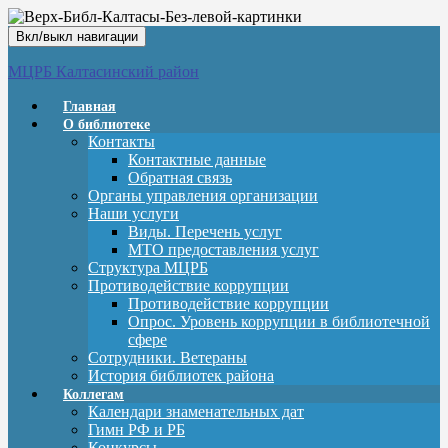
Вкл/выкл навигации
МЦРБ Калтасинский район
Главная
О библиотеке
Контакты
Контактные данные
Обратная связь
Органы управления организации
Наши услуги
Виды. Перечень услуг
МТО предоставления услуг
Структура МЦРБ
Противодействие коррупции
Противодействие коррупции
Опрос. Уровень коррупции в библиотечной
сфере
Сотрудники. Ветераны
История библиотек района
Коллегам
Календари знаменательных дат
Гимн РФ и РБ
Конкурсы