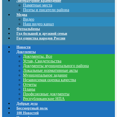
Литературное краеведение
Памятные места
Поэты и писатели района
Медиа
Видео
Наш видео канал
Фотоальбомы
Год большой и дружной семьи
Год единства народов России
Новости
Документы
Документы. Все
Устав, Свидетельства
Документы муниципального района
Локальные нормативные акты
Муниципальное задание
Независимая оценка качества
Отчеты
Планы
Профсоюзные документы
Республиканские НПА
Добрые дела
Бессмертный полк
100 Новостей