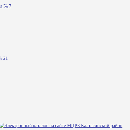
ал № 7
№ 21