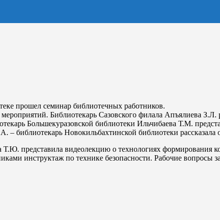
теке прошел семинар библиотечных работников.
мероприятий. Библиотекарь Сазовского филала Апъялиева З.Л.
иотекарь Большекуразовской библиотеки Ильчибаева Т.М. предст
.А. – библиотекарь Новокильбахтинской библиотеки рассказала 
 Т.Ю. представила видеолекцию о технологиях формирования ко
иками инструктаж по технике безопасности. Рабочие вопросы з