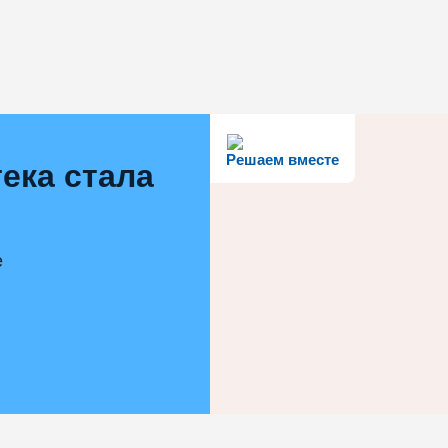
Решаем вместе
ека стала
е