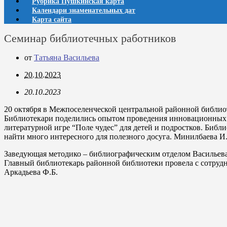
Рубрика Пушкинская карта
Календари знаменательных дат
Карта сайта
Семинар библиотечных работников
от
Татьяна Васильева
20.10.2023
20.10.2023
20 октября в Межпоселенческой центральной районной библио
Библиотекари поделились опытом проведения инновационных 
литературной игре “Поле чудес” для детей и подростков. Библ
найти много интересного для полезного досуга. Минилбаева И
Заведующая методико – библиографическим отделом Васильева
Главный библиотекарь районной библиотеки провела с сотрудн
Аркадьева Ф.Б.