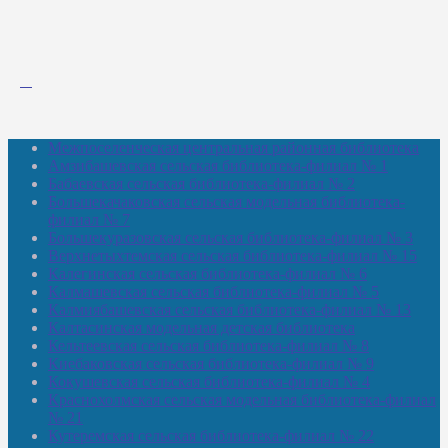
Межпоселенческая центральная районная библиотека
Амзибашевская сельская библиотека-филиал № 1
Бабаевская сельская библиотека-филиал № 2
Большекачаковская сельская модельная библиотека-
филиал № 7
Большекуразовская сельская библиотека-филиал № 3
Верхнетыхтемская сельская библиотека-филиал № 15
Калегинская сельская библиотека-филиал № 6
Калмашевская сельская библиотека-филиал № 5
Калмиябашевская сельская библиотека-филиал № 13
Калтасинская модельная детская библиотека
Кельтеевская сельская библиотека-филиал № 8
Киебаковская сельская библиотека-филиал № 9
Кокушевская сельская библиотека-филиал № 4
Краснохолмская сельская модельная библиотека-филиал
№ 21
Кутеремская сельская библиотека-филиал № 22