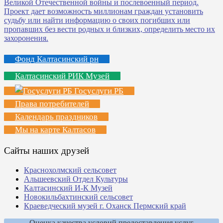
Фонд Калтасинский рн
Калтасинский РИК Музей
Госуслуги РБ
Права потребителей
Календарь праздников
Мы на карте Калтасов
Сайты наших друзей
Краснохолмский сельсовет
Альшеевский Отдел Культуры
Калтасинский И-К Музей
Новокильбахтинский сельсовет
Краеведческий музей г. Оханск Пермский край
Оценка качества условий предоставления услуг