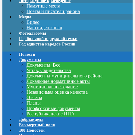
Литературное краеведение
Памятные места
Поэты и писатели района
Медиа
Видео
Наш видео канал
Фотоальбомы
Год большой и дружной семьи
Год единства народов России
Новости
Документы
Документы. Все
Устав, Свидетельства
Документы муниципального района
Локальные нормативные акты
Муниципальное задание
Независимая оценка качества
Отчеты
Планы
Профсоюзные документы
Республиканские НПА
Добрые дела
Бессмертный полк
100 Новостей