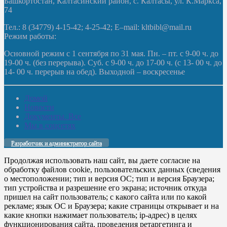
Башкортостан, Калтасинский район, с. Калтасы, ул. К.Маркса,
74
Тел.: 8 (34779) 4-15-42; 4-25-42; E–mail: kltbibl@mail.ru
Режим работы:
Основной режим с 1 сентября по 31 мая. Пн. – пт. с 9-00 ч. до
19-00 ч. (без перерыва). Суб. с 9-00 ч. до 17-00 ч. (с 13- 00 ч. до
14- 00 ч. перерыв на обед). Выходной – воскресенье
Домой
Новости
Документы. Все
Мы в соцсетях
Разработчик и администратор сайта
Продолжая использовать наш сайт, вы даете согласие на
обработку файлов cookie, пользовательских данных (сведения
о местоположении; тип и версия ОС; тип и версия Браузера;
тип устройства и разрешение его экрана; источник откуда
пришел на сайт пользователь; с какого сайта или по какой
рекламе; язык ОС и Браузера; какие страницы открывает и на
какие кнопки нажимает пользователь; ip-адрес) в целях
функционирования сайта, проведения ретаргетинга и