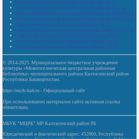
Кучашевская сельская библиотека-филиал № 11
Малокачаковская сельская библиотека-филиал № 12
Нижнекачмашевская сельская библиотека-филиал № 14
Новокильбахтинская сельская библиотека-филиал № 19
Сазовская сельская библиотека-филиал № 20
Староорьебашевская сельская библиотека-филиал № 16
Старояшевская сельская библиотека-филиал № 17
Тюльдинская сельская библиотека-филиал № 18
Чилибеевская сельская библиотека-филиал № 10
© 2014-2025. Муниципальное бюджетное учреждение
культуры «Межпоселенческая центральная районная
библиотека» муниципального района Калтасинский район
Республики Башкортостан.
https://mcrb-kalt.ru - Официальный сайт
При использовании материалов сайта активная ссылка
обязательна.
МБУК “МЦРБ” МР Калтасинский район РБ
Юридический и фактический адрес: 452860, Республика