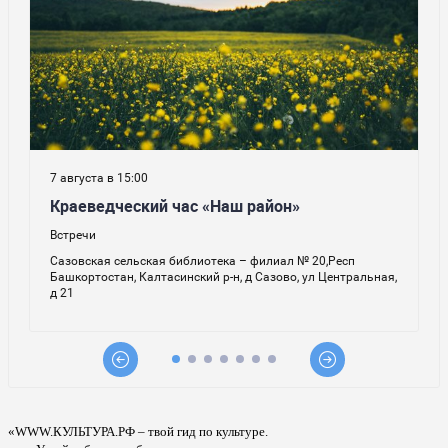
«WWW.КУЛЬТУРА.РФ – твой гид по культуре.