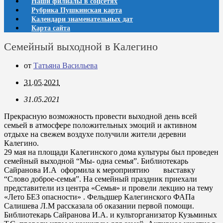
Наши филиалы в соцсетях
Рубрика Пушкинская карта
Календари знаменательных дат
Карта сайта
Семейный выходной в Калегино
от
Татьяна Васильева
31.05.2021
31.05.2021
Прекрасную возможность провести выходной день всей
семьей в атмосфере положительных эмоций и активном
отдыхе на свежем воздухе получили жители деревни
Калегино.
29 мая на площади Калегинского дома культуры был проведен
семейный выходной “Мы- одна семья”. Библиотекарь
Сайранова И.А оформила к мероприятию выставку
“Слово доброе-семья”. На семейный праздник приехали
представители из центра «Семья» и провели лекцию на тему
«Лето БЕЗ опасности» . Фельдшер Калегинского ФАПа
Салишева Л.М рассказала об оказании первой помощи.
Библиотекарь Сайранова И.А. и культорганизатор Кузьминых