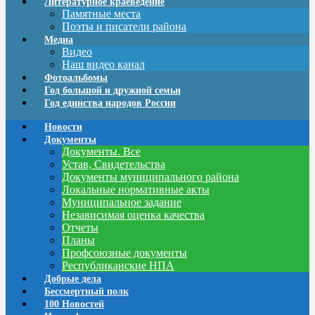
Литературное краеведение
Памятные места
Поэты и писатели района
Медиа
Видео
Наш видео канал
Фотоальбомы
Год большой и дружной семьи
Год единства народов России
Новости
Документы
Документы. Все
Устав, Свидетельства
Документы муниципального района
Локальные нормативные акты
Муниципальное задание
Независимая оценка качества
Отчеты
Планы
Профсоюзные документы
Республиканские НПА
Добрые дела
Бессмертный полк
100 Новостей