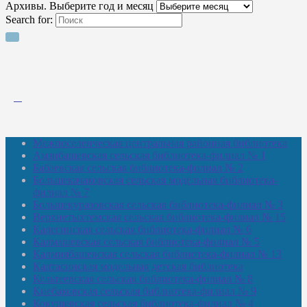
Архивы. Выберите год и месяц
Search for:
Межпоселенческая центральная районная библиотека
Амзибашевская сельская библиотека-филиал № 1
Бабаевская сельская библиотека-филиал № 2
Большекачаковская сельская модельная библиотека-
филиал № 7
Большекуразовская сельская библиотека-филиал № 3
Верхнетыхтемская сельская библиотека-филиал № 15
Калегинская сельская библиотека-филиал № 6
Калмашевская сельская библиотека-филиал № 5
Калмиябашевская сельская библиотека-филиал № 13
Калтасинская модельная детская библиотека
Кельтеевская сельская библиотека-филиал № 8
Киебаковская сельская библиотека-филиал № 9
Кокушевская сельская библиотека-филиал № 4