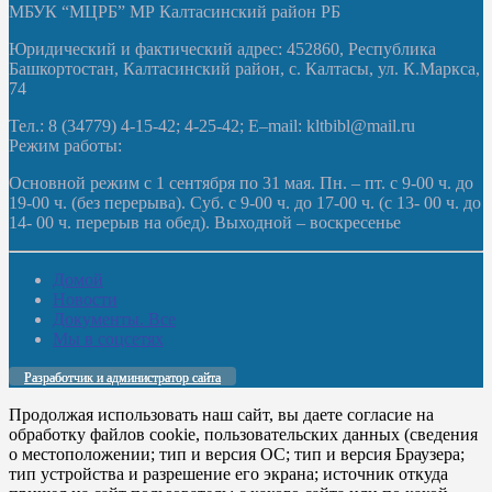
МБУК “МЦРБ” МР Калтасинский район РБ
Юридический и фактический адрес: 452860, Республика
Башкортостан, Калтасинский район, с. Калтасы, ул. К.Маркса,
74
Тел.: 8 (34779) 4-15-42; 4-25-42; E–mail: kltbibl@mail.ru
Режим работы:
Основной режим с 1 сентября по 31 мая. Пн. – пт. с 9-00 ч. до
19-00 ч. (без перерыва). Суб. с 9-00 ч. до 17-00 ч. (с 13- 00 ч. до
14- 00 ч. перерыв на обед). Выходной – воскресенье
Домой
Новости
Документы. Все
Мы в соцсетях
Разработчик и администратор сайта
Продолжая использовать наш сайт, вы даете согласие на
обработку файлов cookie, пользовательских данных (сведения
о местоположении; тип и версия ОС; тип и версия Браузера;
тип устройства и разрешение его экрана; источник откуда