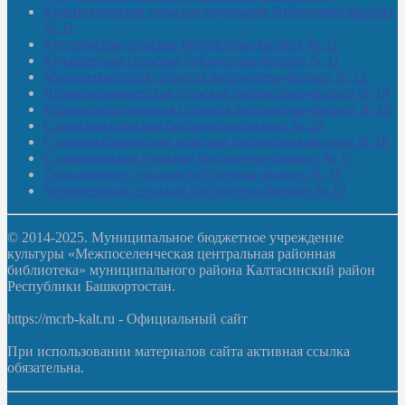
Краснохолмская сельская модельная библиотека-филиал
№ 21
Кутеремская сельская библиотека-филиал № 22
Кучашевская сельская библиотека-филиал № 11
Малокачаковская сельская библиотека-филиал № 12
Нижнекачмашевская сельская библиотека-филиал № 14
Новокильбахтинская сельская библиотека-филиал № 19
Сазовская сельская библиотека-филиал № 20
Староорьебашевская сельская библиотека-филиал № 16
Старояшевская сельская библиотека-филиал № 17
Тюльдинская сельская библиотека-филиал № 18
Чилибеевская сельская библиотека-филиал № 10
© 2014-2025. Муниципальное бюджетное учреждение
культуры «Межпоселенческая центральная районная
библиотека» муниципального района Калтасинский район
Республики Башкортостан.
https://mcrb-kalt.ru - Официальный сайт
При использовании материалов сайта активная ссылка
обязательна.