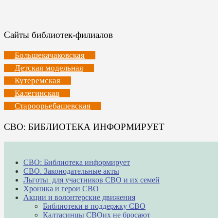
Сайты библиотек-филиалов
Большекачаковская
Детская модельная
Кутеремская
Калегинская
Староорьебашевская
СВО: БИБЛИОТЕКА ИНФОРМИРУЕТ
СВО: Библиотека информирует
СВО. Законодательные акты
Льготы для участников СВО и их семей
Хроника и герои СВО
Акции и волонтерские движения
Библиотеки в поддержку СВО
Калтасинцы СВОих не бросают