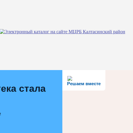
Решаем вместе
ека стала
е