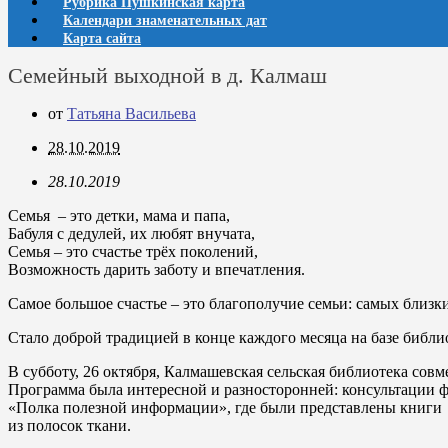
Рубрика Пушкинская карта
Календари знаменательных дат
Карта сайта
Семейный выходной в д. Калмаш
от
Татьяна Васильева
28.10.2019
28.10.2019
Семья – это детки, мама и папа,
Бабуля с дедулей, их любят внучата,
Семья – это счастье трёх поколений,
Возможность дарить заботу и впечатления.
Самое большое счастье – это благополучие семьи: самых близ
Стало доброй традицией в конце каждого месяца на базе библ
В субботу, 26 октября, Калмашевская сельская библиотека со
Программа была интересной и разносторонней: консультации ф
«Полка полезной информации», где были представлены книги о
из полосок ткани.