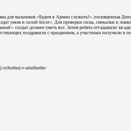
амма для мальчиков «Будем в Армии служить!», посвященная Дню 
олдат умом и силой богат». Для проверки силы, смекалки и лов
ный»- солдат должен уметь все. Затем ребята отгадывали загадк
сутствующих поздравили с праздником, а участники получили в 
nyj-vyhodnoj-v-amzibashe/