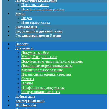
Литературное краеведение
Памятные места
Поэты и писатели района
Медиа
Видео
Наш видео канал
Фотоальбомы
Год большой и дружной семьи
Год единства народов России
Новости
Документы
Документы. Все
Устав, Свидетельства
Документы муниципального района
Локальные нормативные акты
Муниципальное задание
Независимая оценка качества
Отчеты
Планы
Профсоюзные документы
Республиканские НПА
Добрые дела
Бессмертный полк
100 Новостей