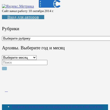
Сайт начал работу 10 октября 2014 г.
Вход для авторов
Рубрики
Рубрики
Архивы. Выберите год и месяц
Архивы.
Выберите
Search
год
for:
и
месяц
Межпоселенческая центральная районная библиотека