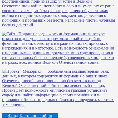
Фонд Калтасинский рн