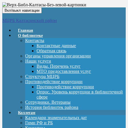
Вкл/выкл навигации
МЦРБ Калтасинский район
Главная
О библиотеке
Контакты
Контактные данные
Обратная связь
Органы управления организации
Наши услуги
Виды. Перечень услуг
МТО предоставления услуг
Структура МЦРБ
Противодействие коррупции
Противодействие коррупции
Опрос. Уровень коррупции в библиотечной
сфере
Сотрудники. Ветераны
История библиотек района
Коллегам
Календари знаменательных дат
Гимн РФ и РБ
Конкурсы