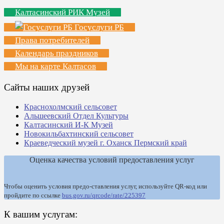
Калтасинский РИК Музей
Госуслуги РБ
Права потребителей
Календарь праздников
Мы на карте Калтасов
Сайты наших друзей
Краснохолмский сельсовет
Альшеевский Отдел Культуры
Калтасинский И-К Музей
Новокильбахтинский сельсовет
Краеведческий музей г. Оханск Пермский край
Оценка качества условий предоставления услуг
Чтобы оценить условия предо-ставления услуг, используйте QR-код или
пройдите по ссылке
bus.gov.ru/qrcode/rate/225397
К вашим услугам: