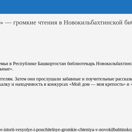
» — громкие чтения в Новокильбахтинской би
емьи в Республике Башкортостан библиотекарь Новокильбахтинс
ьные».
одителям. Затем они прослушали забавные и поучительные расска
лку и находчивость в конкурсах «Мой дом — моя крепость» и «
ye-istorii-vesyolye-i-pouchitelnye-gromkie-chteniya-v-novokilbahtinskoj