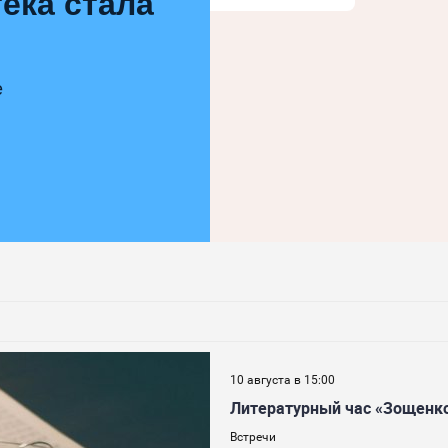
ека стала
е