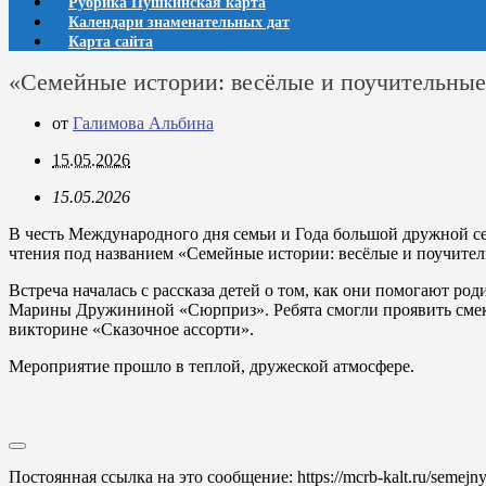
Рубрика Пушкинская карта
Календари знаменательных дат
Карта сайта
«Семейные истории: весёлые и поучительные
от
Галимова Альбина
15.05.2026
15.05.2026
В честь Международного дня семьи и Года большой дружной с
чтения под названием «Семейные истории: весёлые и поучител
Встреча началась с рассказа детей о том, как они помогают р
Марины Дружининой «Сюрприз». Ребята смогли проявить смека
викторине «Сказочное ассорти».
Мероприятие прошло в теплой, дружеской атмосфере.
Постоянная ссылка на это сообщение:
https://mcrb-kalt.ru/semejn