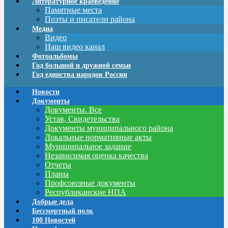
Литературное краеведение
Памятные места
Поэты и писатели района
Медиа
Видео
Наш видео канал
Фотоальбомы
Год большой и дружной семьи
Год единства народов России
Новости
Документы
Документы. Все
Устав, Свидетельства
Документы муниципального района
Локальные нормативные акты
Муниципальное задание
Независимая оценка качества
Отчеты
Планы
Профсоюзные документы
Республиканские НПА
Добрые дела
Бессмертный полк
100 Новостей