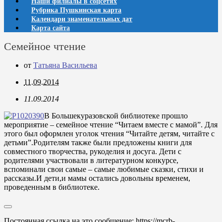
Наши филиалы в соцсетях
Рубрика Пушкинская карта
Календари знаменательных дат
Карта сайта
Семейное чтение
от
Татьяна Васильева
11.09.2014
11.09.2014
В Большекуразовской библиотеке прошло
мероприятие – семейное чтение “Читаем вместе с мамой”. Для
этого был оформлен уголок чтения “Читайте детям, читайте с
детьми”.Родителям также были предложены книги для
совместного творчества, рукоделия и досуга. Дети с
родителями участвовали в литературном конкурсе,
вспоминали свои самые – самые любимые сказки, стихи и
рассказы.И дети,и мамы остались довольны временем,
проведенным в библиотеке.
Постоянная ссылка на это сообщение:
https://mcrb-