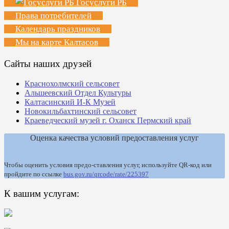
Госуслуги РБ
Права потребителей
Календарь праздников
Мы на карте Калтасов
Сайты наших друзей
Краснохолмский сельсовет
Альшеевский Отдел Культуры
Калтасинский И-К Музей
Новокильбахтинский сельсовет
Краеведческий музей г. Оханск Пермский край
Оценка качества условий предоставления услуг
Чтобы оценить условия предо-ставления услуг, используйте QR-код или
пройдите по ссылке
bus.gov.ru/qrcode/rate/225397
К вашим услугам: