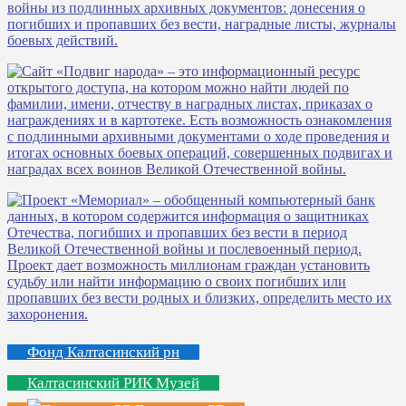
Фонд Калтасинский рн
Калтасинский РИК Музей